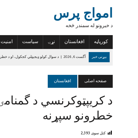
امواج پرس
د خبرونو له سمندر څخه
کورپاڼه
افغانستان
نړۍ
سیاست
امنیت
بیړنی خبر
آگست 6, 2026
|
د سوال کولو ډیجیټلي کجکول، او د خطر
آگست 6, 2026
|
د افغانستان د لاسي غالیو صادراتو کې پنځه سلنه زیاتو
آگست 6, 2026
|
د روغتیا نړۍوال سازمان: د پولیو د مخنیوي هڅې دې 
صفحه اصلی
افغانستان
آگست 6, 2026
|
تازه درجه‌بندي؛ پنځه افغان لوبغاړي د نړۍ د غوره لسو پ
د کریپټوکرنسي د گمنامۍ 
آگست 5, 2026
|
نورستان کې ۱۹ تاریخي سیمې او اثار ثبت شوي
جون 14, 2024
|
د داعش واقعیت
خطرونو سپړنه
کتل سوی
2,393