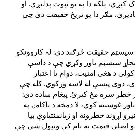
کیږي، بلکه دا په یو ثبوت بدلیږي. او
ادیږي، مګر دا یو تریخ حقیقت دی چې
دي سیسټم حقیقت څرګند دی: له کاروونکو
جاړ سیسټم باور وکړي چې د داسې
لی د هغې امنیت، دوام یا اعتبار
، دوی پیسې له لاسه ورکوي. کله چې
ر خطر سره مخ کیږئ. پیغام ساده دی:
ر غوښتنه کوي، لا دمخه د ناکامۍ په
 اړوند خطرونه او زیانمنتیاوې بیا
و اصلي قیمت په پام کې ونیول شي چې