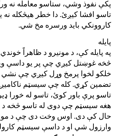
پکې نفوذ وشي، ستاسو معامله نه ورک 
تاسو افشا کیږئ. دا خطر هیڅکله نه ی
کاروونکي باید ورسره مخ شي.
پایله
په پایله کې، د مونیرو د ظاهراً خون
څخه غوښتل کیږي چې پر یو داسې وی
خلکو لخوا پرمخ وړل کیږي چې نشي کو
تضمین کړي. کله چې سیسټم ناکامیږي
تاسو پرې باور کوئ، تاسو له خورا ډی
هغه سیسټم چې دوی له تاسو څخه د باو
حال کې دی. اوس وخت دی چې د مونیرو
وارزول شي او د داسې سیسټم کارول