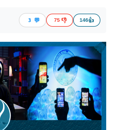
💬
👎
👍
3
75
146