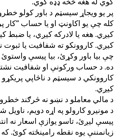
کوي له هغه څخه ډډه کوي.
پر یو ویجاړ سیسټم د باور کولو خطرو
کله چې یو اکاونټ او یا حساب “کار پ
کیږي. هغه یا لادرکه کیږي، یا ضبط کی
کیږي. کاروونکو ته شفافیت یا ثبوت ن
چې بیا باور وکړئ، بیا پیسې واستوئ ا
ده. د حساب ورکونې او شفافیت نشتو
کاروونکي د سیسټم د ناڅاپي پریکړو او
کیږي.
د مالي معاملو د نښو نه څرګند خطرون
د مونیرو کارولو په اړه دویم، ناوی
پیسې لیږئ، تاسو یوازې اسعار نه انتقا
زیانمننې یوه نقطه رامینځته کوئ. ک