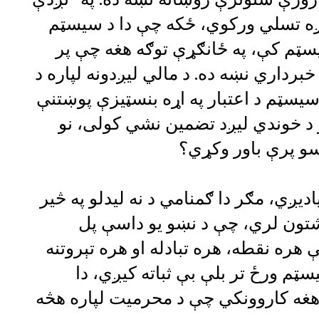
لږه تسلي ورکوي، ځکه چې دا د سیسټم
یسټم کې، په ځانګړې توګه هغه چې پر
 خبرداري نښه ده. د مالي لیږدونه لپاره د
سیسټم د اعتبار په اړه بنسټیزې پوښتنې
ړ د خوندي لیږد تضمین نشي کولی، نو
سو پرې باور وکړي؟
ادیږي، مګر دا ګمنامي د نه لیدلو په څیر
 شتون لري، چې د نښو یو داسې پل
ره نقطه، هره تبادله او هره تېروتنه
م ورځ تر بلې بې ثباته کیږي، دا
 هغه کاروونکي چې د محرمیت لپاره هڅه