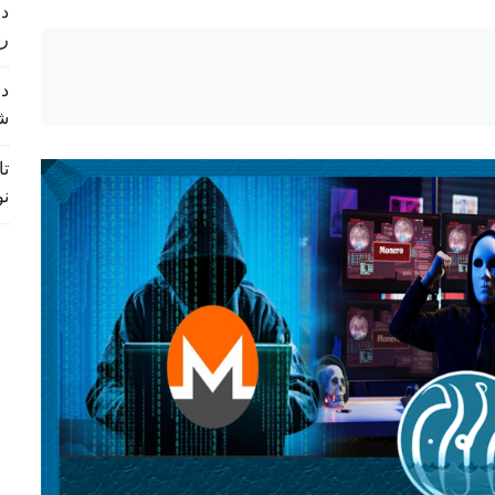
د 
ر
د 
ش
تا
نو