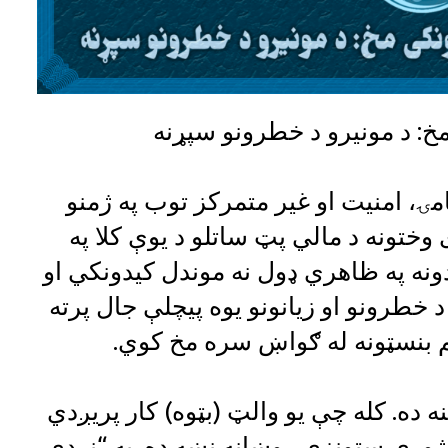
خ: د مونیرو د خطرونو سپړنه
ۍ، امنیت او غیر متمرکز توب په ژمنو
وختونه د مالي پټ ساتلو د یوې کلا په
ونه په ظاهري ډول نه موندل کیدونکي او
خطرونو او زیانونو یوه پیچلې جال پرته
 بنسټونه له ګواښ سره مخ کوي.
 ده. کله چې یو والټ (بټوه) کار پریږدي
 ژورې ستونزې روښانه نښه ده. په “نږدې