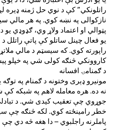
راتلونکي” کې د نوي حل ژمنه ډیره 
نازکوالی په نښه کوي. په هر مالي س
پټوالي او اعتماد ولاړ وي، ګډوډي یو د
یو فعال چینل ساتلو کې پاتې راتلل د 
راپورته کوي. که سیسټم د مالي ملات
کاروونکي څنګه کولی شي په خپلو پی
د ګمنامۍ افسانه
مونیرو ډېری وختونه د ګمنام په توګه ی
نه ده. هره معامله لاهم په شبکه کې
جوړوي چې تعقیب کیدی شي. د تبادلې ه
خطر رامینځته کوي. لکه څنګه چې سیسټ
پاملرنه راجلبوي – دا هغه څه دي چې