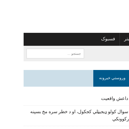
تر
فسبوک
وروستي خبرونه
 داعش واقعیت
سوال کولو ډیجیټلي کجکول، او د خطر سره مخ بسپنه
رکوونکي