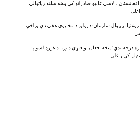
افغانستان د لاسي غالیو صادراتو کې پنځه سلنه زیاتوالی
اغلی
روغتیا نړۍوال سازمان: د پولیو د مخنیوي هڅې دې پراخې
ي
زه درجه‌بندي؛ پنځه افغان لوبغاړي د نړۍ د غوره لسو په
م‌لړ کې راغلي