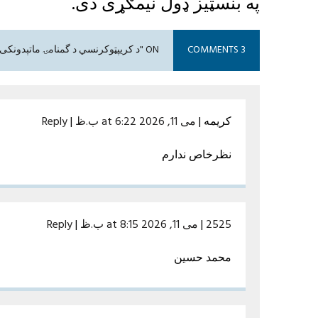
په بنسټیز ډول نیمګړی دی.
3 COMMENTS
ON "د کریپټوکرنسي د گمنامۍ ماتېدونکی مخ: د مونیرو د خطرونو سپړنه"
کریمه
|
می 11, 2026 at 6:22 ب.ظ
|
Reply
نظرخاص ندارم
2525
|
می 11, 2026 at 8:15 ب.ظ
|
Reply
محمد حسین