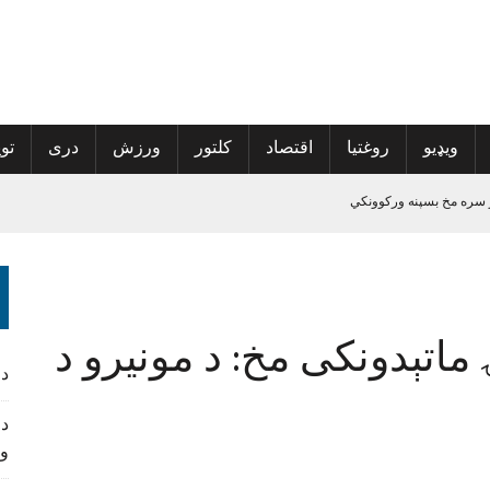
ویډیو
روغتیا
اقتصاد
کلتور
ورزش
دری
توی
 سره مخ بسپنه ورکوونکي
الی راغلی
پراخې شي
ه نوم‌لړ کې راغلي
ماتېدونکی مخ: د مونیرو د
د
د 
و