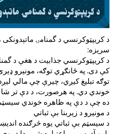
د کریپټوکرنسي د گمنامۍ ماتېدونکی م
سریزه:
د کریپټوکرنسي جذابیت د هغې د گمنام
کې دی. په ځانګړي توګه، مونیرو ډیری 
توګه تبلیغ کیږي، چیرې چې مالي لیږد
خوندي دي. په هرصورت، د دې تر شا د 
ده چې د دې په ظاهره خوندي سیسټم
د مونیرو د زیربنا بې ثباتي
د سیسټم بې ثباتي یوه څرګنده اندیښنه
یا یو آدرس بې اعتباره شي، دا د یوې