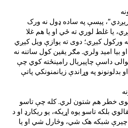
نه
ریږدي”، پیسې په ساده ډول نه ورک
ږي، یا غلط لوري ته ځي او یا هم غلا
ه ورکول کیږي؛ دوی ته یوازې ویل کیږي
و بیا امید ولري. مګر یقین کول ساتنه نه
الی داسې چاپیریال رامینځته کوي چې
 بدلونونو په وړاندې زیانمنونکي پاتې
ه
ل شوی خطر هم شتون لري. کله چې تاسو
لوي بلکه تاسو یوه اړیکه، یو ریکارډ او د
ه چیرې شبکه هک شي، وڅارل شي او یا