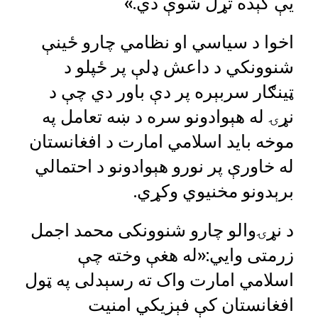
یې کېده تړل شوې دي.»
اخوا د سیاسي او نظامي چارو ځینې
شنوونکي د داعش ډلې پر ځپلو د
ټينګار سربېره پر دې باور دي چې د
نړۍ له هېوادونو سره د ښه تعامل په
موخه باید اسلامي امارت د افغانستان
له خاورې پر نورو هېوادونو د احتمالي
برېدونو مخنیوي وکړي.
د نړۍوالو چارو شنوونکی محمد اجمل
زرمتی وايي:«له هغې وخته چې
اسلامي امارت واک ته رسېدلی په ټول
افغانستان کې فېزیکي امنیت