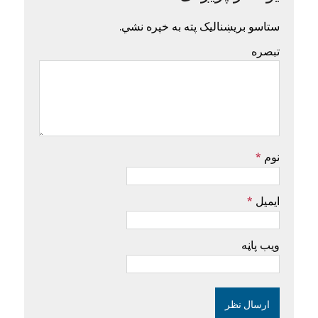
ستاسو بریښنالیک پته به خپره نشي.
تبصره
نوم
*
ایمیل
*
ویب پاڼه