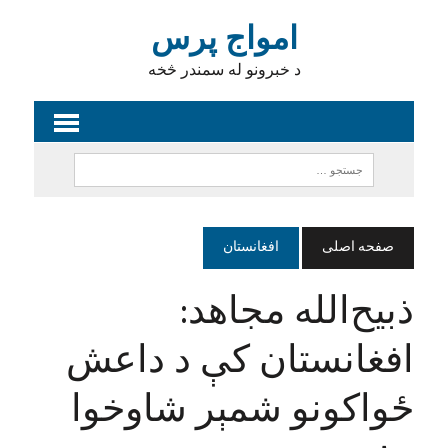
امواج پرس
د خبرونو له سمندر څخه
صفحه اصلی
افغانستان
ذبیح‌الله مجاهد:
افغانستان کې د داعش
ځواکونو شمېر شاوخوا