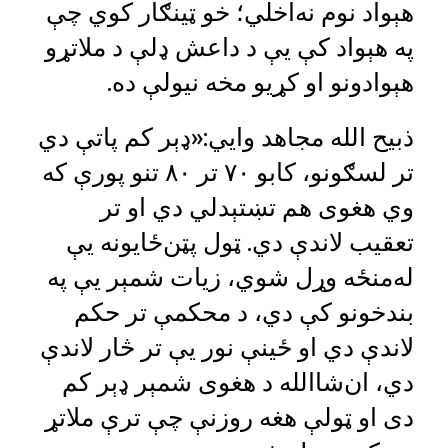
هېواد نوم نه‌اخلي؛ خو ټینګار کوي چې
په هېواد کې یې د داعش ډلې د ملاتړو
هېوادونو او کړیو مخه نیولې ده.
ذبیح الله مجاهد وايي:«ډېر کم پاتې دي
تر لسګونو، کابو ۷۰ تر ۸۰ تنو پورې که
وي هغوی هم تښتېدلي دي او تر
تعقیب لاندې دي. ټول پټن‌ځایونه یې
له‌منځه وړل شوي، زیات شمېر یې په
بندخونو کې دي، د محکمې تر حکم
لاندې دي او ځينې نور یې تر څار لاندې
دي، ان‌شاالله د هغوی شمېر ډېر کم
دی او ټولې هغه روزنې چې ترې ملاتړ