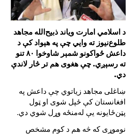
د اسلامي امارت ویاند ذبیح‌الله مجاهد
طلوع‌نیوز ته وايي چې په هېواد کې د
داعش ځواکونو شمېر شاوخوا ۸۰ تنو
ته رسېږي. چې هغوی هم تر څار لاندې
دي.
ښاغلی مجاهد زیاتوي چې داعش په
افغانستان کې ځپل شوی او ټول
پټن‌ځایونه یې له‌منځه وړل شوي دي.
نوموړی که څه هم د کوم مشخص