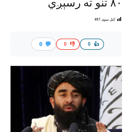
۸۰ تنو ته رسېږي
کتل سوی
497
💬
0
👎
👍
0
0