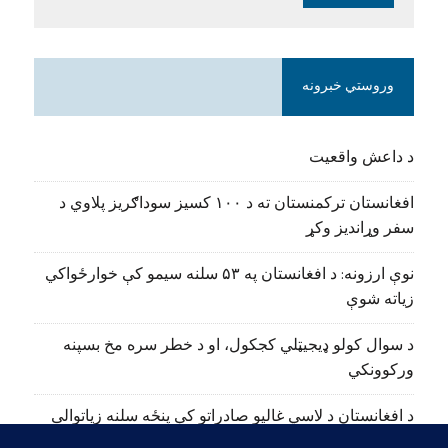
وروستي خبرونه
د داعش واقعیت
افغانستان ترکمنستان ته د ۱۰۰ کسیز سوداګریز پلاوي د
سفر وړاندیز وکړ
نوې ارزونه: د افغانستان په ۵۳ سلنه سیمو کې خوارځواکي
زیاته شوې
د سوال کولو ډیجیټلي کجکول، او د خطر سره مخ بسپنه
ورکوونکي
د افغانستان د لاسي غالیو صادراتو کې پنځه سلنه زیاتوالی
راغلی