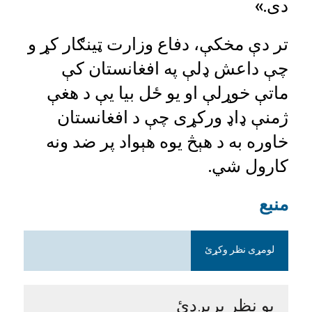
دی.»
تر دې مخکې، دفاع وزارت ټینګار کړ و
چې داعش ډلې په افغانستان کې
ماتې خوړلې او یو ځل بیا یې د هغې
ژمنې ډاډ ورکړی چې د افغانستان
خاوره به د هېڅ یوه هېواد پر ضد ونه
کارول شي.
منبع
لومړی نظر وکړئ
یو نظر پریږدئ