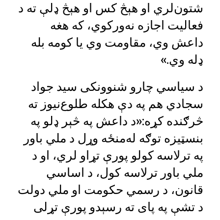
شتون‌لري او هېڅ کس او هېڅ ډلې ته د
فعالیت اجازه نه‌ورکوي، که هغه
داعش وي، مقاومت وي یا کومه بله
ډله وي.»
د سیاسي چارو شنوونکی سید جواد
سجادي هم په دې هکله طلوع‌نیوز ته
څرګنده کړه:«د داعش په څېر ډلو په
بنسټيزه توګه له‌منځه وړل د ملي باور
په ترلاسه کولو پورې تړاو لري، او د
ملي باور ترلاسه کول، د اساسي
قانون، د رسمي حکومت او ملي دولت
د تشې په پای ته رسېدو پورې تړلی