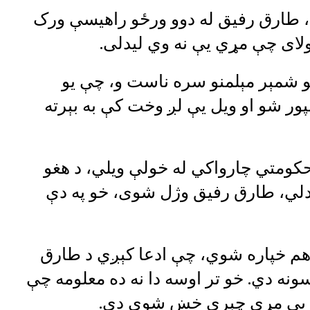
ي، طارق رفيق له دوو ورځو راهيسې ورک
ولاى چې مړي يې نه وي ليدلی.
و شمېر مېلمنو سره ناست و، چې يو
ور شو او ويل يې لږ وخت کې به بېرته
 حکومتي چارواکي له خولې ویلي، د هغو
دلي، طارق رفیق وژل شوی، خو په دې
هم خپاره شوي، چې ادعا کېږي د طارق
نه دي. خو تر اوسه دا نه ده معلومه چې
یا یې مړی چېرې خښ شوی دی.