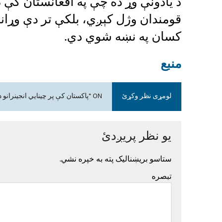
د يادونې وړ ده چې په افغانستان کې 
قومندان وژل کېږي، بلکې تر دې وړا
کسان په نښه شوي دي.
منبع
لومړی نظر وکړئ
ON "پاکستان کې پر چینايي انجینرانو د برید طراح او د ټي ټي پي قومندان طارق رفیق څوک و؟"
یو نظر پریږدئ
ستاسو بریښنالیک پته به خپره نشي.
تبصره