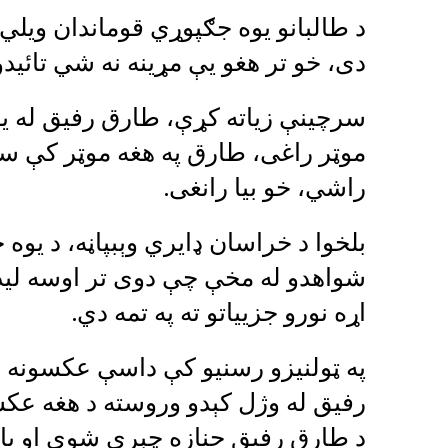
د طالبانو يوه جګپوړي قوماندان ویل
دی، خو تر هغو يې مړينه نه شي تائيد
سرچينې زياته کړې، طارق رفيق له ي
موټر راغى، طارق په هغه موټر کې سپ
راشي، خو بيا رانغی.
بلخوا د خراسان ډایري وېبپاڼه، د یوه
شواهدو له مخې چې دوی تر اوسه لی
اړه نورو جزییاتو ته په تمه دي.
په ټولنیزو رسنیو کې داسې عکسونه 
رفیق له وژل کېدو وروسته د هغه عکسو
د طارق رفیق جنازه چېرې شوې او 