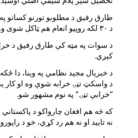
تحصيل شېر پلام سيمې اصلي اوسېدو
طارق رفیق د مطلوبو تورنو کسانو په ډ
د ۳۰ لکه روپیو انعام هم ټاکل شوی و.
د سوات په مټه کې طارق رفیق د خرابې
کېږي.
د خبریال مجید نظامي په وینا، دا ځک
د واسکټ تڼۍ خرابه شوې وه او کار ی
“خرابې تڼۍ” په نوم مشهور شو.
که څه هم افغان چارواکو د پاکستاني 
نه تایید او نه هم رد کړي، خو د راپ