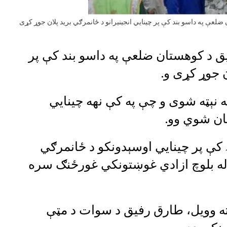
 په داسو بند کې پر چينايي انجينیرانو د ځانمرګي بريد پلان جوړ کړی
 د کوهستان ضلعې په داسو بند کې پر
ن جوړ کړی و.
بريد د ۲۰۲۱ کال د جولای په ۱۴ مه نېټه شوی و چې په کې نهه چينايي
کې پر چينايي اوسېدونکو د ځانمرګي
ې له بلوچ ازادي غوښتونکي غورځنګ سره
 وويل، طارق رفيق د سوات د مټې