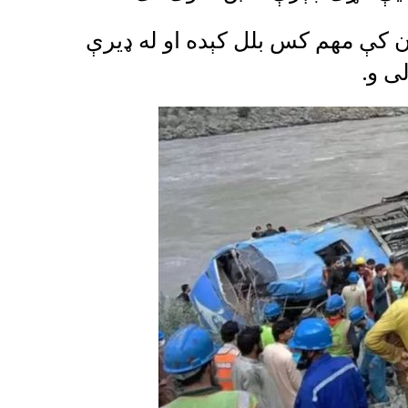
 کې مهم کس بلل کېده او له ډیرې
ی و.