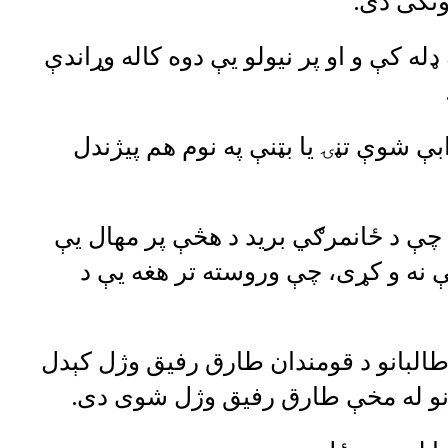
نکی دی.
له کې و او پر نیولو یې دوه کاله وړاندې
 شوې تڼۍ یا بټنې په نوم هم پیژندل
ه چې د ځانمرګي برید د هڅې پر مهال یې
ې نه و کړی، چې وروسته تر هغه یې د
طالبانو د قومندان طارق رفیق وژل کېدل
ورونو له مخې طارق رفیق وژل شوی دی.