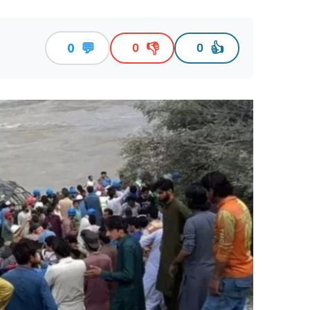
💬
👎
👍
0
0
0