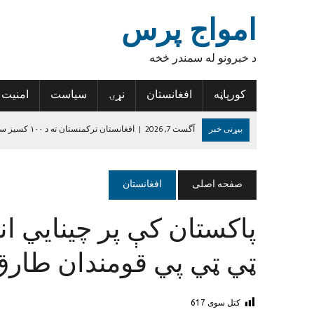
امواج پرس
د خبرونو له سمندر څخه
کورپاڼه
افغانستان
نړۍ
سیاست
امنیت
بیړنی خبر
آگست 7, 2026
|
افغانستان ترکمنستان ته د ۱۰۰ کسیز سوداګریز پلاوي د سفر وړاندیز وکړ
آگست 7, 2026
|
نوې ارزونه: د افغانستان په ۵۳ سلنه سیمو کې خوارځواکي زیاته شوې
آگست 6, 2026
|
د سوال کولو ډیجیټلي کجکول، او د خطر سره مخ بسپن
صفحه اصلی
افغانستان
آگست 6, 2026
|
د افغانستان د لاسي غالیو صادراتو کې پنځه سلنه زیاتو
پاکستان کې پر چینايي انج
آگست 6, 2026
|
د روغتیا نړۍوال سازمان: د پولیو د مخنیوي هڅې دې 
جون 14, 2024
|
د داعش واقعیت
ټي ټي پي قومندان طارق
کتل سوی
617