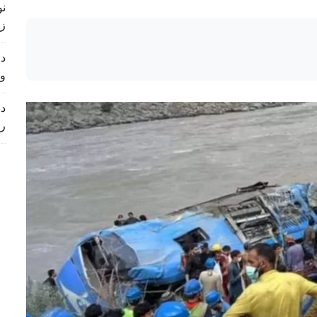
زی
د 
و
د 
ر