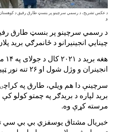
د عکس تشریح، د رسمي سرچینو پر بنسټ طارق رفيق د کوهستان ضلعې
و
د رسمي سرچینو پر بنسټ طارق رفيق
چينايي انجينیرانو د ځانمرګي بريد پلا
هغه 
انجينران و وژل شول او ۲۶ تنه نور ټپیان شوي وو.
سرچينې دا هم ويلي، طارق په کراچۍ 
بريد لپاره د بريدګر په چمتو کولو ک
مرسته کړې وه.
خبريال مشتاق يوسفزي بي بي سي ته