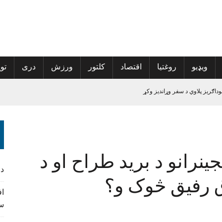
ویډیو
روغتیا
اقتصاد
کلتور
ورزش
دری
توی
ه ورکوونکي
الی راغلی
ینرانو د برید طراح او د
پراخې شي
د
 رفیق څوک و؟
سف