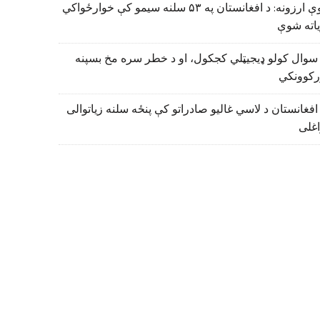
نوې ارزونه: د افغانستان په ۵۳ سلنه سیمو کې خوارځواکي
اته شوې
سوال کولو ډیجیټلي کجکول، او د خطر سره مخ بسپنه
رکوونکي
افغانستان د لاسي غالیو صادراتو کې پنځه سلنه زیاتوالی
اغلی