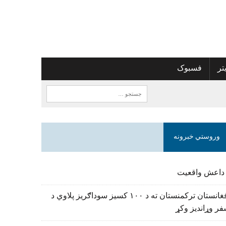
تر
فسبوک
وروستي خبرونه
 داعش واقعیت
افغانستان ترکمنستان ته د ۱۰۰ کسیز سوداګریز پلاوي د
ر وړاندیز وکړ