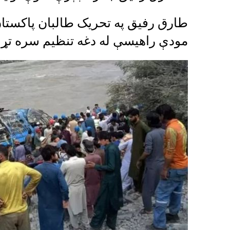
طارق رفیق په تحریک طالبان پاکستان
مودې راهیسې له دغه تنظیم سره تړل