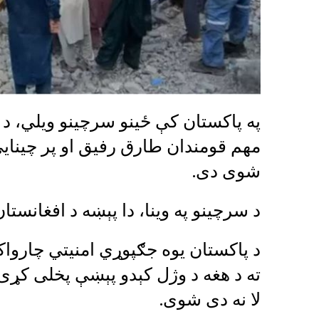
په پاکستان کې ځینو سرچینو ویلي، د پ
مهم قومندان طارق رفیق او پر چینایي
شوی دی.‌
د سرچینو په وینا، دا پېښه د افغانستا
د پاکستان یوه جګپوړي امنیتي چاروا
ته د هغه د وژل کېدو پېښې پخلی کړی،
لا نه دی شوی.