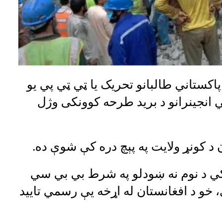
اکستاني طالبانو تحریک يا ټي ټي پي یو
 انجینرانو د برید طرحه کوونکی وژل
ن د کونړ ولایت په پېچ دره کې شوې ده.
کي د نوم نه ښودلو په شرط بي بي سي
 خو د افغانستان له اړخه یې رسمي تایید