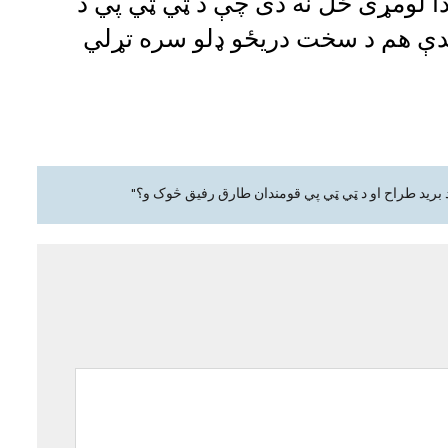
دا لومړی ځل نه دی چې د ټي ټي پي د
ندې هم د سخت دریځو ډلو سره تړلي