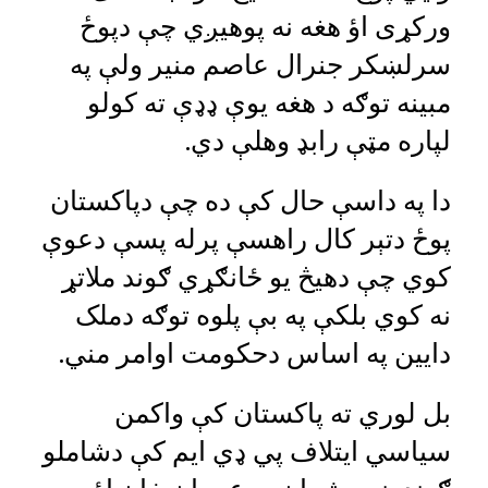
ورکړی اؤ هغه نه پوهیږي چې دپوځ
سرلښکر جنرال عاصم منیر ولې په
مبینه توګه د هغه یوې ډډې ته کولو
لپاره مټې رابډ وهلې دي.
دا په داسې حال کې ده چې دپاکستان
پوځ دتېر کال راهسې پرله پسې دعوې
کوي چې دهیڅ یو ځانګړي ګوند ملاتړ
نه کوي بلکې په بې پلوه توګه دملک
دایین په اساس دحکومت اوامر مني.
بل لوري ته پاکستان کې واکمن
سیاسي ایتلاف پي ډي ایم کې دشاملو