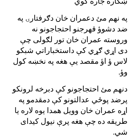
ښکاره جاره کوي”
په نهم مئ دعمران خان دګرفتارۍ په
ضد دشوؤ قهرجنو احتجاجونو نه
وروسته عمران خان تور لګولی چې
دی اړي ګړي‌ کې داستخباراتي شبکو
لاس ؤ اؤ مقصد یې هغه په نخښه کول
وؤ.
دنهم مئ احتجاجونو کې دبرخه لرونکو
پرضد پوځي عدالتونو کې دمقدمو په
اړه عمران خان وویل همدا یوه لاره یا
طریقه ده چې هغه پرې نیول کیدای
شي.