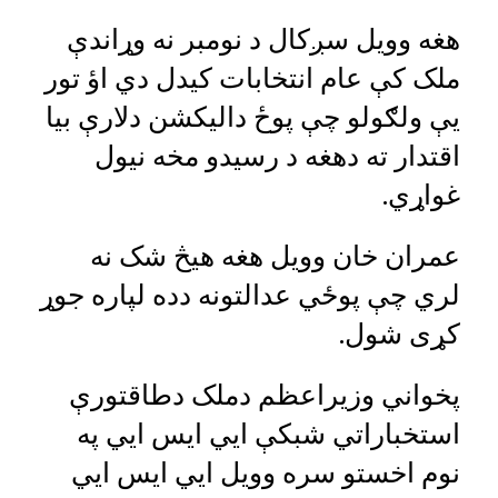
هغه وویل سږکال د نومبر نه وړاندې
ملک کې عام انتخابات کیدل دي اؤ تور
یې ولګولو چې پوځ دالیکشن دلارې بیا
اقتدار ته دهغه د رسیدو مخه نیول
غواړي.
عمران خان وویل هغه هیڅ شک نه
لري چې پوځي عدالتونه دده لپاره جوړ
کړی شول.
پخواني وزیراعظم دملک دطاقتورې
استخباراتي شبکې ایي ایس ایي په
نوم اخستو سره وویل ایي ایس ایي