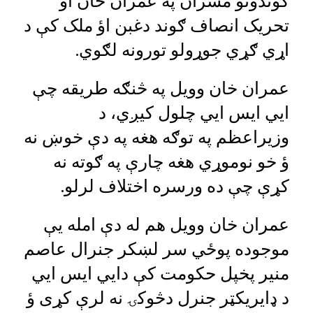
ګوندونو مشران په عمران خان اؤ
تحریک انصاف ګوند دغبن اؤ ملک کې د
اړي ګړي جوړولو تورونه لګوي.
عمران خان وویل په څنګه طریقه چې
ایي ایس ایي چلول کیږي، د
وزیراعظم په توګه هغه په دې خوښ نه
ؤ خو نوموړي هغه چارې په ګوته نه
کړې چې ده ورسره اختلاف لرلو.
عمران خان وویل هم له دې امله یې
موجوده پوځي سر لښکر جنرال عاصم
منیر پخپل حکومت کې دایي ایس ایي
د ډایریکټر جنرل دڅوکۍ نه لرې کړی ؤ