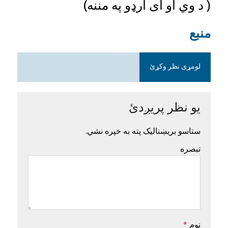
( د وي او ای ارډو په مننه)
منبع
لومړی نظر وکړئ
یو نظر پریږدئ
ستاسو بریښنالیک پته به خپره نشي.
تبصره
نوم
*