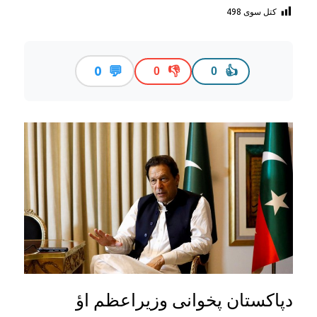
کتل سوی
498
💬
0
👎
👍
0
0
دپاکستان پخوانی وزیراعظم اؤ