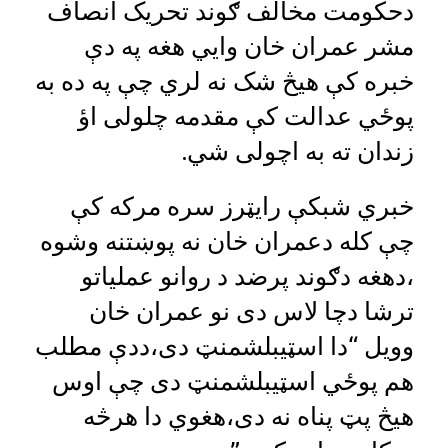
دحکومت مخالف ګوند تحریک انصاف
مشر عمران خان وایي هغه په دې
خبره کې هیڅ شک نه لري چې په ده به
پوځي عدالت کې مقدمه چلولی اؤ
زندان ته به اچولی شي.
خبري شبکې رایټرز سره مرکه کې
چې کله دعمران خان نه پوښتنه وشوه
،دهغه دګوند پرضد د روانو عملیاتو
ترشا دچا لاس دی نو عمران خان
وویل “دا اسټیبلشمنټ دی،ددې مطلب
هم پوځي اسټیبلشمنټ دی چې اوس
هیڅ پټ پناه نه دی،هغوي دا هرڅه