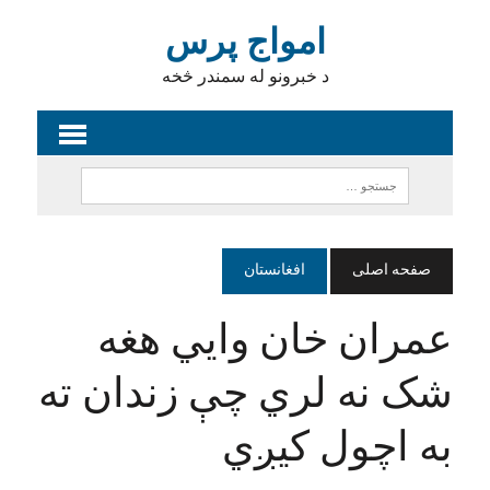
امواج پرس
د خبرونو له سمندر څخه
صفحه اصلی
افغانستان
عمران خان وایي هغه
شک نه لري چې زندان ته
به اچول کیږي