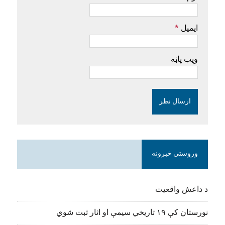
ایمیل
*
ویب پاڼه
وروستي خبرونه
د داعش واقعیت
نورستان کې ۱۹ تاریخي سیمې او اثار ثبت شوي