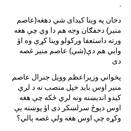
.
دخان په وینا کیدای شي دهغه(عاصم
منیر) دخفګان وجه هم دا وي چې هغه
ورته داستعفا ورکولو وینا کړې وه اؤ
وایي هم دې(شي) عاصم منیر غصه
دی
پخواني وزیراعظم وویل جنرال عاصم
منیر اوس باید خپل منصب نه د لرې
کیدو اندېښنه ونه لري ځکه چې هغه
اوس دپوځ سرلښکر دی اؤ پوښته یې
وکړه چې اوس هغه ولې غصه پالي؟