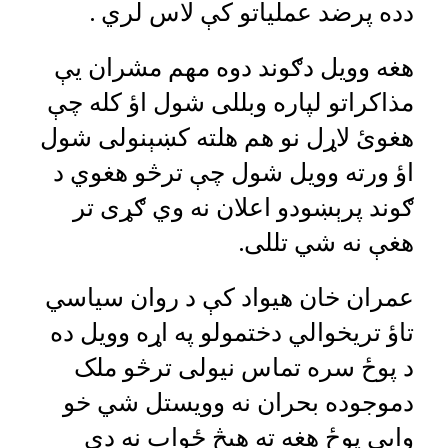
دده پرضد عملیاتو کې لاس لري .
هغه وویل دګوند دوه مهم مشران یې
مذاکراتو لپاره وبللی شول اؤ کله چې
هغوئ لاړل نو هم هلته کښېنولی شول
اؤ ورته وویل شول چې ترڅو هغوي د
ګوند پرېښودو اعلان نه وي ګړی تر
هغې نه شي تللی.
عمران خان هیواد کې د روان سیاسي
تاؤ تریخوالي دختمولو په اړه وویل ده
د پوځ سره تماس نیولی ترڅو ملک
دموجوده بحران نه وویستل شي خو
وایي پوځ هغه ته هیڅ ځواب نه دی