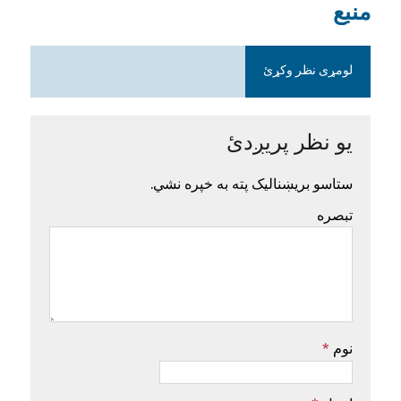
منبع
لومړی نظر وکړئ
یو نظر پریږدئ
ستاسو بریښنالیک پته به خپره نشي.
تبصره
نوم
*