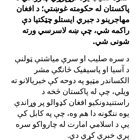
پاکستان له حکومته غوښتي؛ د افغان
مهاجرینو د جبري ایستلو چټکتیا دې
راکمه شي، چې ښه لاسرسي ورته
شونی شي.
د سره صلیب او سرې میاشتې ټولنې
د آسیا او پاسیفیک څانګې مشر
الکساندر مټیو په دوحه کې خبریالانو ته
ویلي، چې له پاکستان څخه د
راستنیدونکیو افغان کډوالو پر وړاندې
یوه ننګونه دا هم وه، چې په کابل کې
یې د اسلامي امارت له چارواکو سره
پرې خبرې کړې دي.