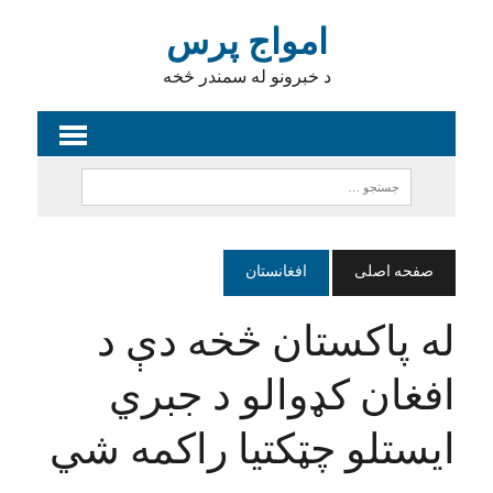
امواج پرس
د خبرونو له سمندر څخه
صفحه اصلی
افغانستان
له پاکستان څخه دې د
افغان کډوالو د جبري
ایستلو چټکتیا راکمه شي