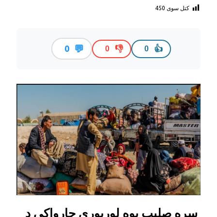
کتل سوی
450
💬
0
👎
👍
0
0
سره صلیب یوه لوړپوړي چارواکي د