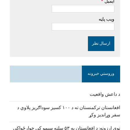
ایمیل
*
ویب پاڼه
وروستي خبرونه
د داعش واقعیت
افغانستان ترکمنستان ته د ۱۰۰ کسیز سوداګریز پلاوي د
سفر وړاندیز وکړ
نوې ارزونه: د افغانستان په ۵۳ سلنه سیمو کې خوارځواکي