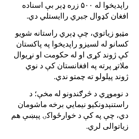
راپدیخوا له ۵۰۰ زره ډېر بې اسناده
افغان کډوال جبري راایستلي دي.
مټیو زیاتوي، چې ډېري راستانه شويو
کسانو له لسیزو راپدیخوا په پاکستان
کې ژوند کړی او له حکومت او نړیوال
ملاتړ پرته په افغانستان کې د نوي
ژوند پیلولو ته چمتو ندي.
د نوموړي د څرګندونو له مخې؛ د
راستنېدونکیو نيمايي برخه ماشومان
دي، چې په کې د خوارځواکۍ پېښې هم
زياتوالی لري.