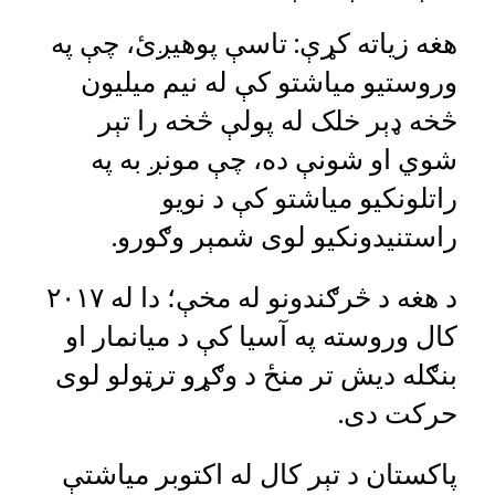
هغه زیاته کړې: تاسې پوهیږئ، چې په
وروستیو میاشتو کې له نیم میلیون
څخه ډېر خلک له پولې څخه را تېر
شوي او شونې ده، چې مونږ به په
راتلونکیو میاشتو کې د نويو
راستنیدونکیو لوی شمېر وګورو.
د هغه د څرګندونو له مخې؛ دا له ۲۰۱۷
کال وروسته په آسیا کې د میانمار او
بنګله دیش تر منځ د وګړو ترټولو لوی
حرکت دی.
پاکستان د تېر کال له اکتوبر میاشتې