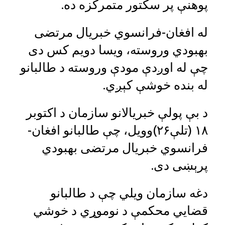
پوهنې پر سکتور متمرکزه ده.
له افغان-فرانسوي خبریال مرتضی
بهبودي وروسته، ویسا دویم کس دی
چې له اوږدې مودې وروسته د طالبانو
له بنده خوشې کېږي.
د بې پولې خبریالانو سازمان د اکتوبر
۱۸ (تلې۲۶)وویل، چې طالبانو افغان-
فرانسوي خبریال مرتضی بهبودي
پرېښی دی.
دغه سازمان ویلي چې د طالبانو
قضايي محکمې د نوموړي د خوشي