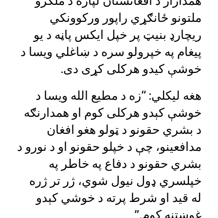
همداراز د افغانستان لپاره د ملګرو
ملتونو ځانګړي راپور ورکوونکي
ریچارډ بنیټ پر خپل ایکس پاڼه د یو
پیغام په خپرولو سره د ښاغلي ویسا د
خوشې کیدو هرکلی کړی دی.
هغه لیکلي: “زه د مطیع الله ویسا د
خوشې کېدو هرکلی کوم او همدارنګه
د بشري حقونو د ټولو هغو افغان
مدافعینو، چې د خپلو حقونو او د نورو د
بشري حقونو د دفاع په خاطر په
خپلسري ډول نیول شوي، ژر تر ژره
له قید او شرط پرته د خوشي کېدو
غوښتنه کوم.”