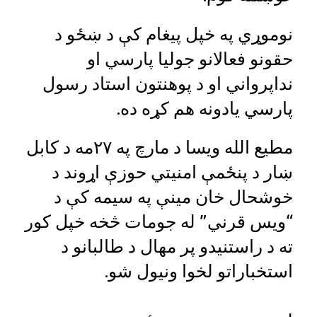
نوموړي په خپل پیغام کې د ښځو د
حقونو فعالانو جولیا پارسي او
نداپرواني او د پوهنتون استاد رسول
پارسي یادونه هم کړه ده.
مطیع الله ویسا د مارچ په ۲۷مه د کابل
ښار د پنځمې امنیتي حوزې اړوند د
خوشحال خان مینې په سیمه کې د
“ویس قرني” له جومات څخه خپل کور
ته د راستنیدو پر مهال د طالبانو د
استخباراتو لخوا ونیول شو.