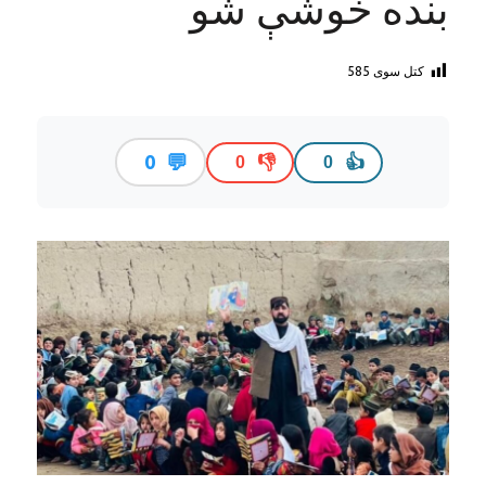
بنده خوشې شو
کتل سوی
585
💬
0
👎
👍
0
0