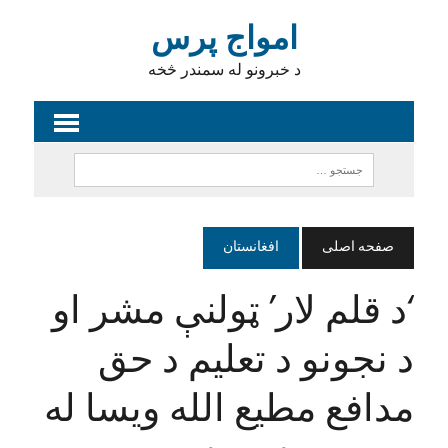
امواج پرس
د خبرونو له سمندر څخه
صفحه اصلی
افغانستان
‘د قلم لار’ ټولنې مشر او
د نجونو د تعلیم د حق
مدافع مطیع الله ویسا له