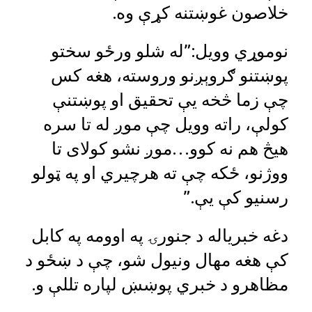
خلاصون غوښتنه کړې وه.
نوموړي وویل:”له شلو ورځو سختو
پوښتنو ګروېږنو وروسته، هغه کس
چې زما څخه یې تحقیق او پوښتنې
کولې، راته وویل چې موږ له تا سره
هیڅ هم نه کوو…موږ نشو کولای تا
ووژنو، ځکه چې ته هرچیري او په ټولو
رسنیو کې یې.”
دغه خبریاله د جنورۍ په اوومه په کابل
کې هغه مهال ونیول شو، چې د ښځو د
مظاهرو د خبري پوښښ لپاره تللې و.