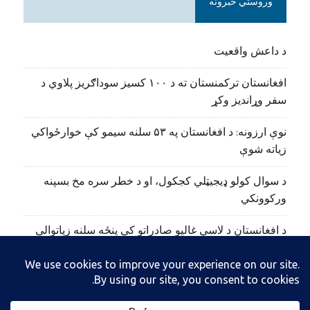
وروستي خبرونه
د داعش واقعیت
افغانستان ترکمنستان ته د ۱۰۰ کسیز سوداګریز پلاوي د
سفر وړاندیز وکړ
نوې ارزونه: د افغانستان په ۵۳ سلنه سیمو کې خوارځواکي
زیاته شوې
د سوال کولو ډیجیټلي کجکول، او د خطر سره مخ بسپنه
ورکوونکي
د افغانستان د لاسي غالیو صادراتو کې پنځه سلنه زیاتوالی
راغلی