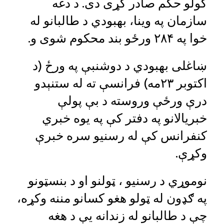
کولو حکم صادر کړی دی. د دغه
سازمان په وینا، بهبودي د طالبانو له
خوا په ۲۸۴ ورځو بند محکوم شوی و.
ښاغلی بهبودي د دوشنبې په ورځ (د
اکتوبر ۲۳مه) فرانسې ته له ستنېدو
درې ورځې وروسته د بې پولې
خبریالانو په دفتر کې په یوه خبري
کنفرانس کې له رسنیو سره خبرې
وکړې.
نوموړي د رسنيو ، ټولنو او د بنسټونو
په ګډون له ټولو هغو کسانو مننه وکړه،
چې د طالبانو له زندانه يې د هغه