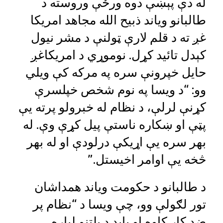
له دې پېښې دوه ورځې وروسته د
طالبانو ویاند ذبیح الله مجاهد امریکا
غږ ته د قلم لارې ټولنې د مشر نیول
کېدل تائید کړل. نوموړي د امریکاغږ
حایل خپرونې سره په مرکه کې ویلي
وو: “د ویسا په نوم شخص خپلسرې
کړنې لرلې، د نظام له خبرولو پرته یې
پټې او ښکاره ناستې پیل کړې وې. له
بهر سره یې اړیکې درلودې او له بهر
څخه یې اوامر اخیستل.”
د طالبانو د حکومت ویاند همداشان
تور لګولې وو،‌ چې ویسا د “نظام پر
ضد کار کاوه او باید د پلټنو لپاره