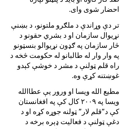
احضار شوی وای.
تر دې وړاندې د ملګرو ملتونو، د بښنې
نړیوال سازمان او د بشري حقونو د
څار سازمان په ګډون نړیوالو بنسټونو
په وار وار له طالبانو له حکومت څخه د
راه قلم ټولنې د مشر د خوشې کېدو
غوښتنه کړې وه.
مطیع الله ویسا او ورور یې عطاالله
ویسا په ۲۰۰۹ کال کې په افغانستان
کې د”قلم لار” ټولنه جوړه کړه او د
دغې ټولنې د فعالیت ډېره برخه د