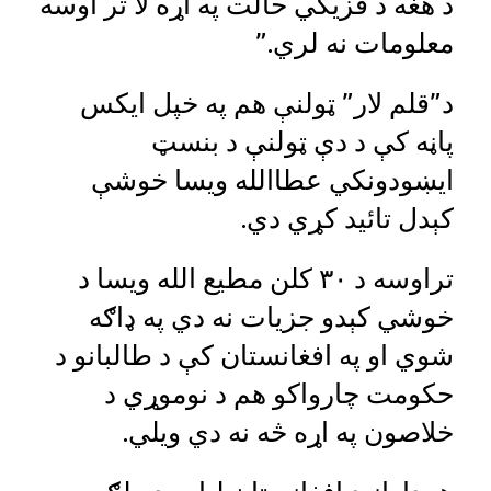
د هغه د فزیکي حالت په اړه لا تر اوسه
معلومات نه لري.”
د”قلم لار” ټولنې هم په خپل ایکس
پاڼه کې د دې ټولنې د بنسټ
ایښودونکي عطاالله ویسا خوشې
کېدل تائید کړي دي.
تراوسه د ۳۰ کلن مطیع الله ویسا د
خوشي کېدو جزیات نه دي په ډاګه
شوي او په افغانستان کې د طالبانو د
حکومت چارواکو هم د نوموړي د
خلاصون په اړه څه نه دي ویلي.