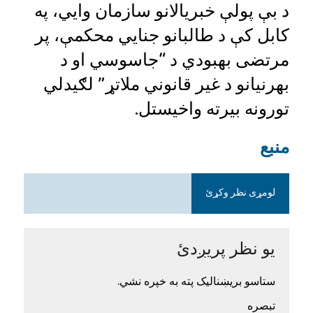
د بې پولې خبریالانو سازمان وايي، په
کابل کې د طالبانو جنايي محکمې، پر
مرتضی بهبودي د “جاسوسي او د
بهرنيانو د غير قانوني ملاتړ” لګیدلي
تورونه بیرته واخیستل.
منبع
لومړی نظر وکړئ
یو نظر پریږدئ
ستاسو بریښنالیک پته به خپره نشي.
تبصره