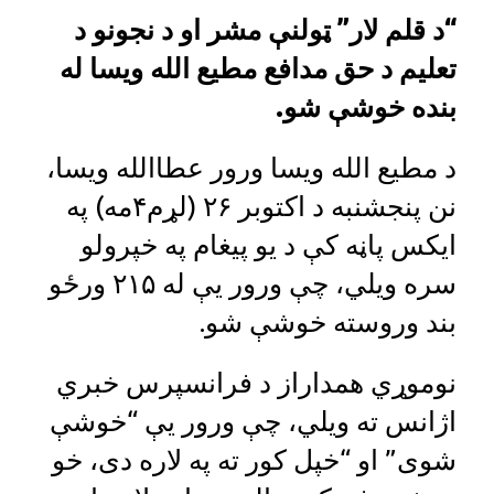
“د قلم لار” ټولنې مشر او د نجونو د
تعلیم د حق مدافع مطیع الله ویسا له
بنده خوشې شو.
د مطیع الله ویسا ورور عطاالله ویسا،
نن پنجشنبه د اکتوبر ۲۶ (لړم۴مه) په
ایکس پاڼه کې د یو پیغام په خپرولو
سره ویلي، چې ورور یې له ۲۱۵ ورځو
بند وروسته خوشې شو.
نوموړي‌ همداراز د فرانسپرس خبري
اژانس ته ویلي،‌ چې ورور یې “خوشې
شوی” او “خپل کور ته په لاره دی، خو