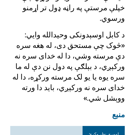
خپلې مرستې په راڼه ډول تر اړمنو
ورسوي.
د کابل اوسېدونکی وحیدالله وايي:
«څوک چې مستحق دی، له هغه سره
دې مرسته وشي، دا له خدای سره نه
ورکېږي، د بېلګې په دول نن دې له ما
سره یوه یا یو لک مرسته ورکړه، دا له
خدای سره نه ورکېږي، باید دا ورته
ووېشل شي.»
منبع
لومړی نظر وکړئ