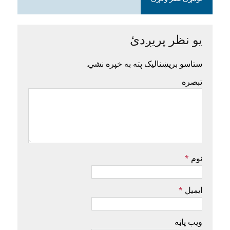
یو نظر پریږدئ
ستاسو بریښنالیک پته به خپره نشي.
تبصره
نوم
*
ایمیل
*
ویب پاڼه