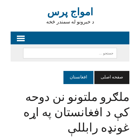
امواج پرس
د خبرونو له سمندر څخه
صفحه اصلی
افغانستان
ملګرو ملتونو نن دوحه
کې د افغانستان په اړه
غونډه رابللې