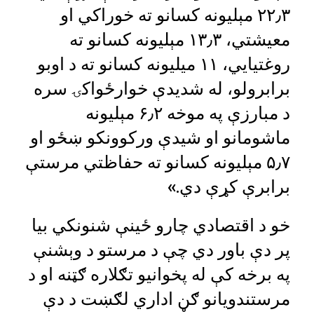
۲۲٫۳ مېلیونه کسانو ته خوراکي او
معیشتي، ۱۳٫۳ مېلیونه کسانو ته
روغتیايي، ۱۱ میلیونه کسانو ته د اوبو
برابرولو، له شدیدې خوارځواکۍ سره
د مبارزې په موخه ۶٫۲ مېلیونه
ماشومانو او شیدې ورکوونکو ښځو او
۵٫۷ مېلیونه کسانو ته حفاظتي مرستې
برابرې کړې دي.»
خو د اقتصادي چارو ځينې شنونکي بیا
پر دې باور دي چې د مرستو د وېشنې
په برخه کې له پخوانیو تګلاره ګټنه او د
مرستندویانو ګڼ اداري لګښت د دې