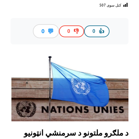
کتل سوی
507
💬
0
👎
👍
0
0
د ملګرو ملتونو د سرمنشي انټونیو