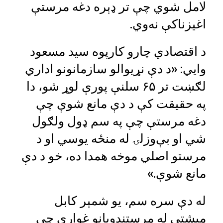
لامل شوي چې تر ډېره دغه مرستې
اغیزناکې نه‌وي.
د اقتصادي چارو کارپوه سید مسعود
وايي: «د دې نړیوالو سازمانونو اداري
لګښت تر ۶۵ سلنې پورې لوړ شو، دا
په حقیقت کې د دې مانع شوې چې
دغه مرستې چې په سم ډول ولګول
شي او بې‌وزلۍ له منځه یوسي او د
مرستو اصلي موخه همدا ده، خو د دې
مانع شوې.»
له دې سره سم، یو شمېر کابل
میشتې له مرستندویانو غواړي چې