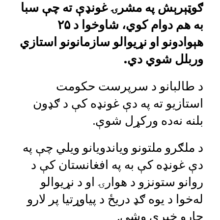
ګوټېرېش په مشرۍ غونډې ته چې سبا
به هم دوام کوي، شاوخوا د ۲۵
هېوادونو او نړیوالو سازمانونو استازي
وربلل شوي دي.
د طالبانو د سرپرست حکومت
استازیو ته په دې غونډه کې د ګډون
بلنه نه‌ده ورکړل شوې.
د ملګرو ملتونو ویاندویانو ویلي چې په
دې غونډه کې به په افغانستان کې د
روانو ستونزو د هوارۍ او د نړیوالو
له‌خوا د یوه ګډ دریځ د پیاوړتیا پر لارو
چارو خبرې وشي.