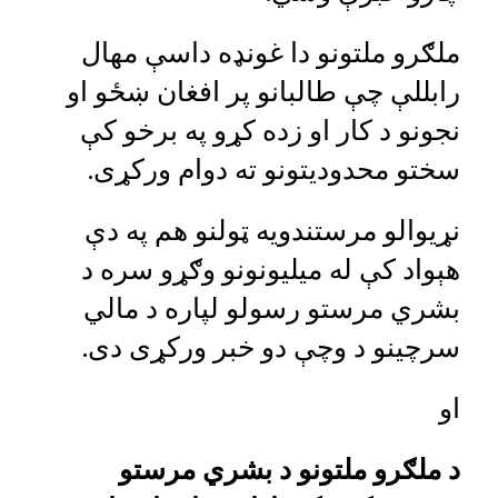
ملګرو ملتونو دا غونډه داسې مهال
رابللې چې طالبانو پر افغان ښځو او
نجونو د کار او زده کړو په برخو کې
سختو محدودیتونو ته دوام ورکړی.
نړیوالو مرستندویه ټولنو هم په دې
هېواد کې له ميلیونونو وګړو سره د
بشري مرستو رسولو لپاره د مالي
سرچینو د وچې دو خبر ورکړی دی.
او
د ملګرو ملتونو د بشري مرستو