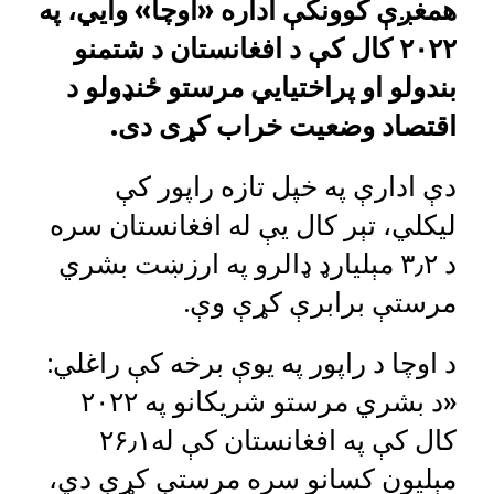
همغږې کوونکې اداره «اوچا» وایي، په
۲۰۲۲ کال کې د افغانستان د شتمنو
بندولو او پراختیايي مرستو ځنډولو د
اقتصاد وضعیت خراب کړی دی.
دې ادارې په خپل تازه راپور کې
لیکلي، تېر کال یې له افغانستان سره
د ۳٫۲ مېلیارډ ډالرو په ارزښت بشري
مرستې برابرې کړې وې.
د اوچا د راپور په یوې برخه کې راغلي:
«د بشري مرستو شریکانو په ۲۰۲۲
کال کې په افغانستان کې له۲۶٫۱
مېلیون کسانو سره مرستې کړې دي،