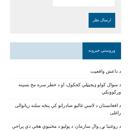
وروستي خبرونه
د داعش واقعیت
د سوال کولو ډیجیټلي کجکول، او د خطر سره مخ بسپنه
ورکوونکي
د افغانستان د لاسي غالیو صادراتو کې پنځه سلنه زیاتوالی
راغلی
د روغتیا نړۍوال سازمان: د پولیو د مخنیوي هڅې دې پراخې