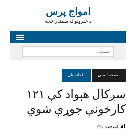
امواج پرس
د خبرونو له سمندر څخه
صفحه اصلی
افغانستان
سږکال هېواد کې ۱۲۱
کارخونې جوړې شوي
کتل سوی
498