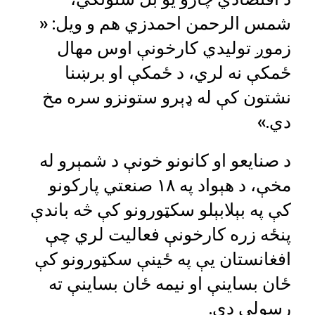
شمس الرحمن احمدزي هم و ویل: «
زموږ تولیدي کارخونې اوس مهال
ځمکې نه لري، د ځمکې او برښنا
نشتون کې له ډېرو ستونزو سره مخ
دي.»
د صنایعو او کانونو خونې د شمېرو له
مخې، د هېواد په ۱۸ صنعتي پارکونو
کې په بېلابېلو سکټورونو کې څه باندې
پنځه زره کارخونې فعالیت لري چې
افغانستان یې په ځینې سکټورونو کې
ځان بساینې او نیمه ځان بساینې ته
رسولی دی.