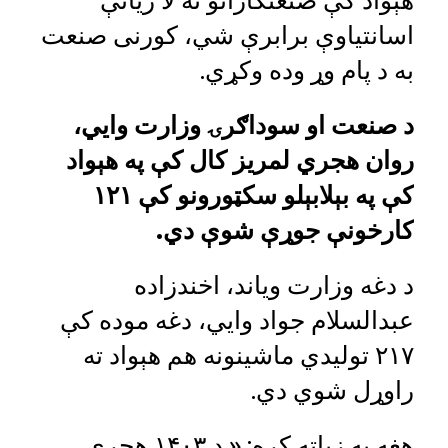
هېواد کې صنعتکارانو ته لا زیاتې
اسانتیاوې برابرې شي، کورنی صنعت
به د پام وړ وده وکړي.
د صنعت او سوداګرۍ وزارت وایي،
روان هجري لمریز کال کې په هېواد
کې په بېلابېلو سکټورونو کې ۱۲۱
کارخونې جوړې شوې دي.
د دغه وزارت ویاند، اخندزاده
عبدالسلام جواد وایي، دغه موده کې
۲۱۷ تولیدي ماشینونه هم هېواد ته
راوړل شوي دي.
هغه په زیاته کړه: « د ۱۴۰۳ هجري