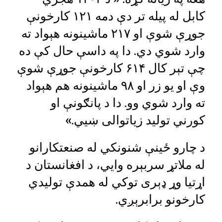
کابل له پیله تر دې دمه ۱۲۱ کارخونې
جوړې شوې او ۲۱۷ ماشینونه هېواد ته
وارد شوي دي. دا په داسې حال کې ده
چې تېر کال ۶۱۴ کارخونې جوړې شوې
وې او یو زر او ۹۸ ماشینونه هم هېواد
ته وارد شوي وو. دا د پانګونې او
کورني تولید زیاتوالی ښیي.»
د چارو ځينې شنونکي له صنعتکارانو
له ملاتړ سربېره وايي، د افغانستان د
اړتیا وړ ډېری توکي له همدې تولیدي
کارخونو برابرېږي.