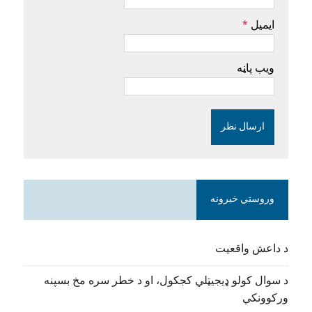
ایمیل
*
ویب پاڼه
وروستي خبرونه
د داعش واقعیت
د سوال کولو ډیجیټلي کجکول، او د خطر سره مخ بسپنه
ورکوونکي