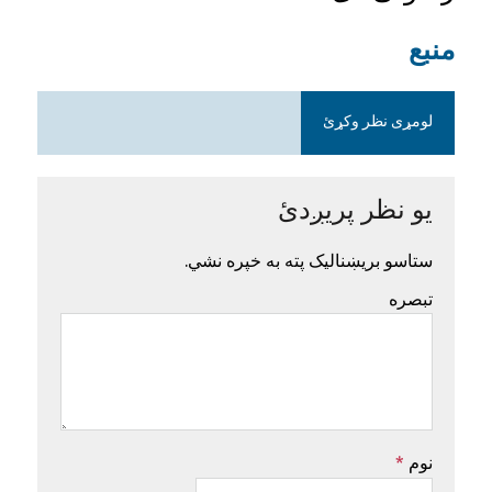
منبع
لومړی نظر وکړئ
یو نظر پریږدئ
ستاسو بریښنالیک پته به خپره نشي.
تبصره
نوم
*