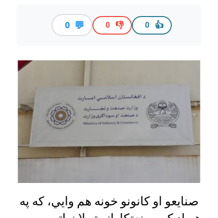
💬
0
👎
👍
0
0
صنایعو او کانونو خونه هم وایي، که په