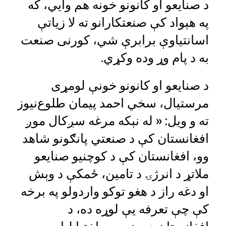
د صنایعو او کانونو خونه هم وایي، که
په هېواد کې صنعتکارانو ته لا زیاتې
اسانتیاوې برابرې شي، کورنی صنعت
به د پام وړ وده وکړي.
د صنایعو او کانونو خونې لومړی
مرستیال، سخي احمد پیمان طلوع‌نیوز
ته و ویل: « له نېکه مرغه سږکال موږ
افغانستان کې د صنعتي پانګونو شاهد
وو، افغانستان کې د کوچنیو صنایعو
ملاتړ د انرژۍ د تامین، ځمکې د وېش
او دغه راز د هغو توکو واردولو په برخه
کې چې تعرفه یې لوړه ده، د