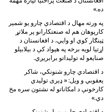
افغانستان د صنعت پراختیا لپاره مهمه
ده.»
په ورته مهال د اقتصادي چارو یو شمېر
کارپوهان هم له صنعتکارانو پر ملاتړ
ټینګار کوي او وایي، د افغانستان د
اړتیا لویه برخه په هېواد کې د بېلابېلو
صنایعو له تولیداتو برابریږي.
د اقتصادي چارو شنونکي، شاکر
یعقوبي و ویل: « ډېری تولیدي
کارخونې د امکاناتو له نشتون سره مخ
دي.»
د اقتصادي چارو یو بل شنونکي،