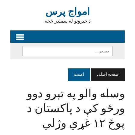
امواج پرس
د خبرونو له سمندر څخه
صفحه اصلی
امنیت
وسله والو په تېرو دوو
ورځو کې د پاکستان د
پوځ ۱۲ غړي وژلي