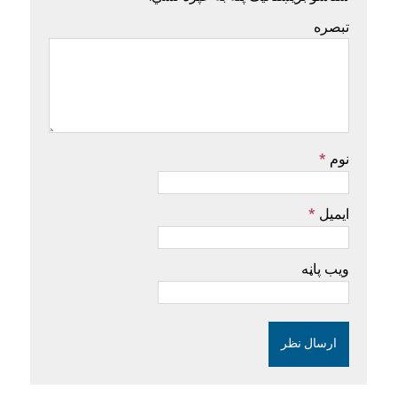
تبصره
نوم
*
ایمیل
*
ویب پاڼه