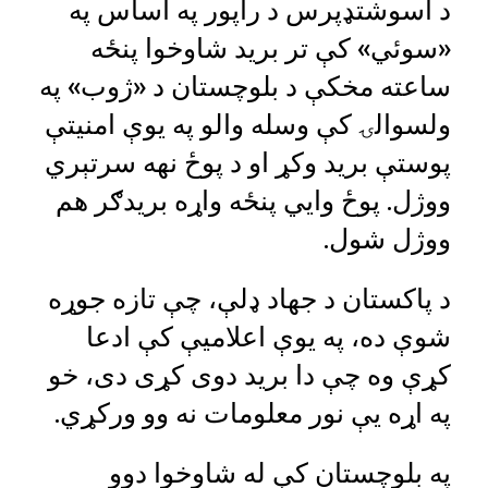
د اسوشتډپرس د راپور په اساس په
«سوئي» کې تر برید شاوخوا پنځه
ساعته مخکې د بلوچستان د «ژوب» په
ولسوالۍ کې وسله والو په یوې امنیتې
پوستې برید وکړ او د پوځ نهه سرتېري
ووژل. پوځ وايي پنځه واړه بریدګر هم
ووژل شول.
د پاکستان د جهاد ډلې، چې تازه جوړه
شوې ده، په یوې اعلامیې کې ادعا
کړې وه چې دا برید دوی کړی دی، خو
په اړه یې نور معلومات نه وو ورکړي.
په بلوچستان کې له شاوخوا دوو