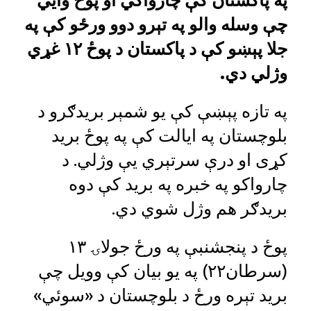
په پاکستان کې چارواکي او پوځ وايي
چې وسله والو په تېرو دوو ورځو کې په
جلا پېښو کې د پاکستان د پوځ ۱۲ غړي
وژلي دي.
په تازه پېښې کې یو شمېر بریدګرو د
بلوچستان په ایالت کې په پوځ برید
کړی او درې سرتېري یې وژلي. د
چارواکو په خبره په برید کې دوه
بریدګر هم وژل شوي دي.
پوځ د پنجشنبې په ورځ جولاۍ ۱۳
(سرطان۲۲) په یو بیان کې وویل چې
برید تېره ورځ د بلوچستان د «سوئي»