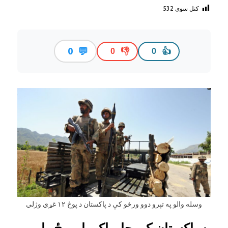
کتل سوی
532
💬
0
👎
👍
0
0
وسله والو په تېرو دوو ورځو کې د پاکستان د پوځ ۱۲ غړي وژلي