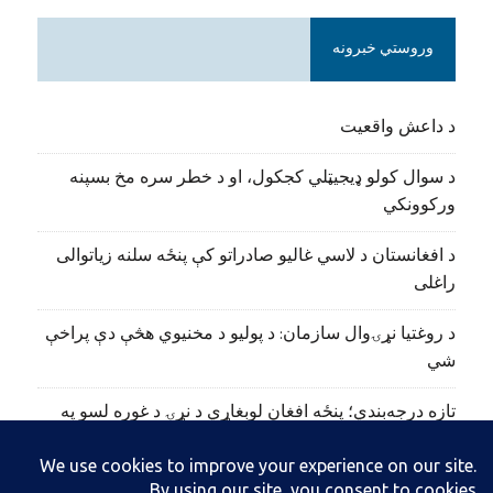
وروستي خبرونه
د داعش واقعیت
د سوال کولو ډیجیټلي کجکول، او د خطر سره مخ بسپنه
ورکوونکي
د افغانستان د لاسي غالیو صادراتو کې پنځه سلنه زیاتوالی
راغلی
د روغتیا نړۍوال سازمان: د پولیو د مخنیوي هڅې دې پراخې
شي
تازه درجه‌بندي؛ پنځه افغان لوبغاړي د نړۍ د غوره لسو په
نوم‌لړ کې راغلي