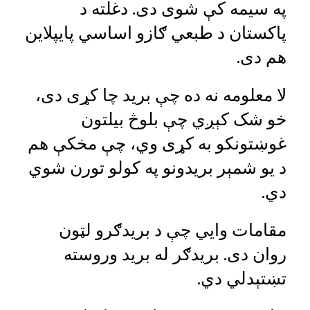
په سیمه کې شوی دی. دغلته د
پاکستان د طبعي ګازو اساسي پایپلاین
هم دی.
لا معلومه نه ده چې برید چا کړی دی،
خو شک کېږي چې بلوڅ بیلتون
غوښتونکو به کړی وي، چې مخکې هم
د یو شمېر بریدونو په کولو تورن شوي
دي.
مقامات وايي چې د بریدګرو لټون
روان دی. بریدګر له برید وروسته
تښتېدلي دي.