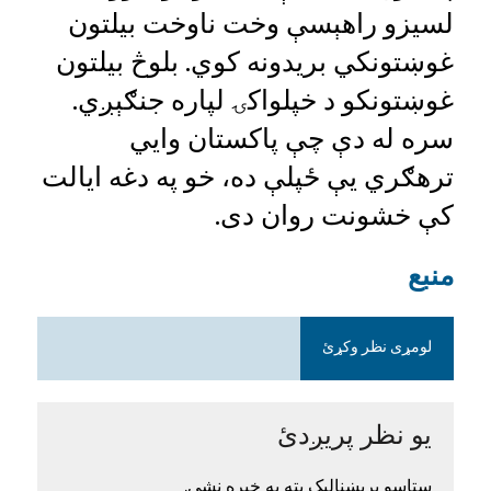
لسیزو راهېسې وخت ناوخت بیلتون
غوښتونکي بریدونه کوي. بلوڅ بیلتون
غوښتونکو د خپلواکۍ لپاره جنګېږي.
سره له دې چې پاکستان وايي
ترهګري یې ځپلې ده، خو په دغه ایالت
کې خشونت روان دی.
منبع
لومړی نظر وکړئ
یو نظر پریږدئ
ستاسو بریښنالیک پته به خپره نشي.