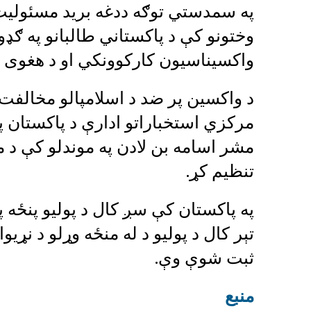
په سمدستي توګه ددغه بريد مسئولیت چ
وختونو کې د پاکستاني طالبانو په ګډون
واکسيناسيون کارکوونکي او د هغوی ا
د واکسین پر ضد د اسلامپالو مخالفت
مرکزي استخباراتو ادارې د پاکستان په
مشر اسامه بن لادن په موندلو کې د 
تنظیم کړ.
په پاکستان کې سږ کال د پولیو پنځ
ثبت شوې وې.
منبع