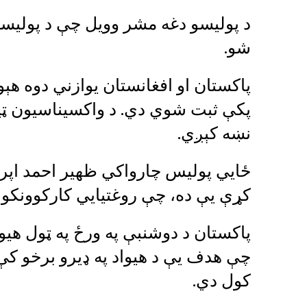
د پولیسو دغه مشر وویل چې د پولیسو
شو.
پاکستان او افغانستان یوازني دوه هېو
پکې ثبت شوي دي. د واکسيناسيون ټيمو
نښه کېږي.
ځايي پوليس چارواکي ظهير احمد اپريد
کړې يې ده، چې روغتيايي کارکوونکو ت
پاکستان د دوشنبې په ورځ په ټول هیو
کول دي.