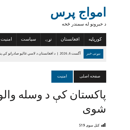
امواج پرس
د خبرونو له سمندر څخه
کورپاڼه
افغانستان
نړۍ
سیاست
امنیت
بیړنی خبر
آگست 6, 2026
|
د افغانستان د لاسي غالیو صادراتو کې پن
آگست 6, 2026
|
د روغتیا نړۍوال سازمان: د پولیو د مخنیوي هڅې دې 
آگست 6, 2026
|
تازه درجه‌بندي؛ پنځه افغان لوبغاړي د نړۍ د غوره لسو پ
صفحه اصلی
امنیت
آگست 5, 2026
|
نورستان کې ۱۹ تاریخي سیمې او اثار ثبت شوي
پاکستان کې د وسله والو 
آگست 5, 2026
|
کندهار کې یوه ځوان د اضافي درسي کتابونو د راټولولو
جون 14, 2024
|
د داعش واقعیت
شوی
کتل سوی
519