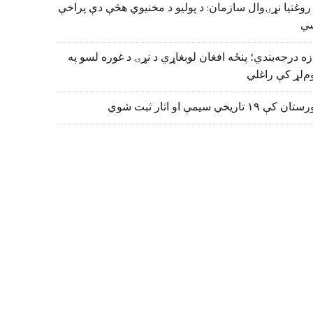
روغتیا نړۍوال سازمان: د پولیو د مخنیوي هڅې دې پراخې
ي
زه درجه‌بندي؛ پنځه افغان لوبغاړي د نړۍ د غوره لسو په
م‌لړ کې راغلي
تان کې ۱۹ تاریخي سیمې او اثار ثبت شوي