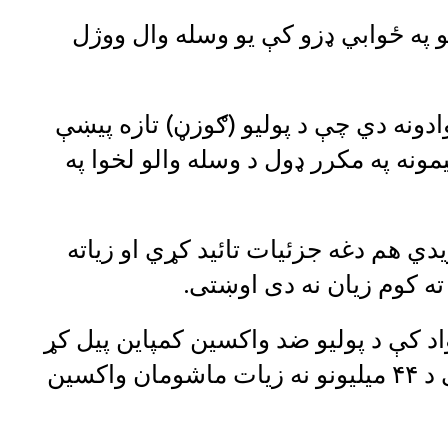
 په ځوابي ډزو کې یو وسله وال ووژل
ادونه دي چې د پولیو (ګوزڼ) تازه پیښې
نه په مکرر ډول د وسله والو لخوا په
ي هم دغه جزئيات تائيد کړي او زياته
ه کوم زيان نه دى اوښتى.
اد کې د پولیو ضد واکسین کمپاین پیل کړ
چې هدف یې د هیواد په ډیرو برخو کې د ۴۴ میلیونو نه زیات ماشومان واکسین