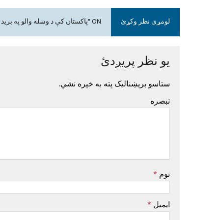
لومړی نظر وکړئ
ON "پاکستان کې د وسله والو په برید کې یو پولیس مړ شوی"
یو نظر پریږدئ
ستاسو بریښنالیک پته به خپره نشي.
تبصره
نوم
*
ایمیل
*