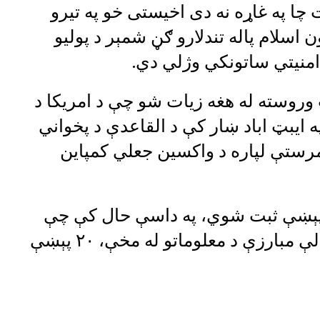
ا په غاړه نه دی اخیستی خو په تيرو
 اسلام پاله تندلارو ګڼ شمېر د پوليو
منيتي ساتونکي وژلي دي.
 وروسته له هغه زیات شو چې د امریکا د
 ایبټ اباد ښار کې د القاعدې د پخواني
مرستې لپاره د واکسین جعلي کمپاین
ه پېښې ثبت شوي، په داسې حال کې چې
تېر کال د پولیو د له منځه وړلو د نړیوالې مبارزې د معلوماتو له مخې، ۲۰ پېښې