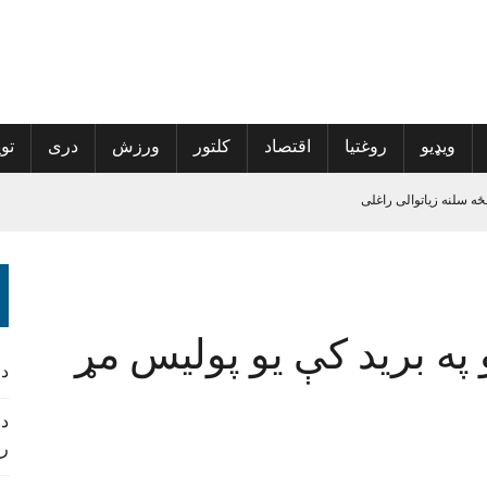
ویډیو
روغتیا
اقتصاد
کلتور
ورزش
دری
توی
ځه سلنه زیاتوالی راغلی
پراخې شي
ه نوم‌لړ کې راغلي
په برید کې یو پولیس مړ
 کمپاین پیل کړی
د
د 
ر