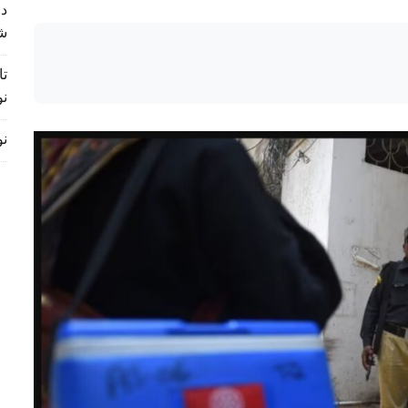
د 
ش
تا
نو
نورس