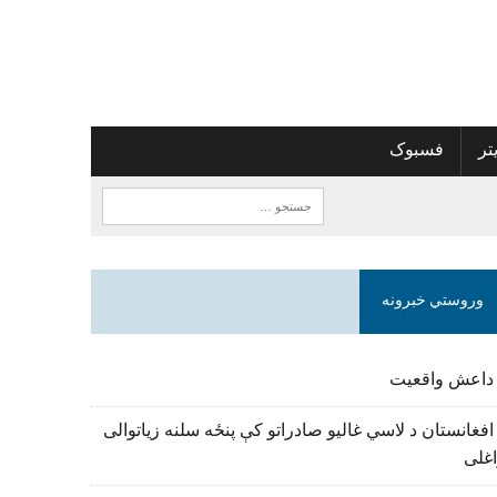
تر
فسبوک
وروستي خبرونه
 داعش واقعیت
افغانستان د لاسي غالیو صادراتو کې پنځه سلنه زیاتوالی
اغلی