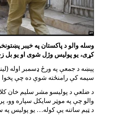
وسله والو د پاکستان په خیبر پښتونخو
کړی، یو پولیس وژل شوی او یو بل 
پېښه د جمعې په ورځ ډسمبر اوله (لیند
سیمه کې رامنځته شوې ده چې پخوا د ط
د ضلعې د پولیسو مشر سلیم خان کلا
والو چې په موټر سایکل سپاره وو، پر
د ټیم ساتنه یې کوله… يو پوليس په س