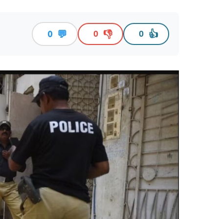
💬
👎
👍
0
0
0