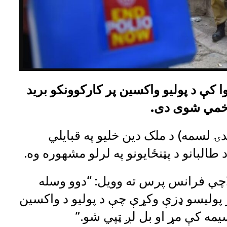
ا کې د پولیو واکسین پر کارکوونکو برید
زخمي شوی دی.
ۍ لسمه) د ملک دین خلیو په قبایلي
البانو د پټنځایونو په لرلو مشهوره وه.
چي فرانس پرس ته وویل: “دوو وسله
 پولیسو ډزې وکړې چې د پولیو د واکسین
يمه کې مړ او بل لږ ټپي شو.”