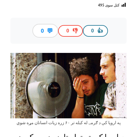
کتل سوی
495
💬
0
👎
👍
0
0
په اروپا کې د ګرمۍ له کبله تر ۶۰ زره زيات انسانان مړه شوي