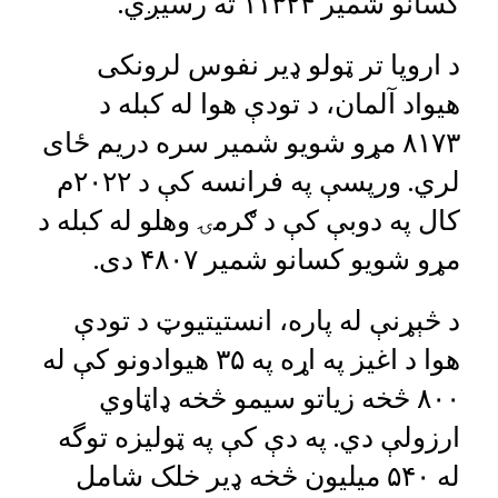
کسانو شمير ۱۱۳۲۴ ته رسیږي.
د اروپا تر ټولو ډير نفوس لرونکی
هیواد آلمان، د تودې هوا له کبله د
۸۱۷۳ مړو شويو شمير سره دریم ځای
لري. ورپسې په فرانسه کې د ۲۰۲۲م
کال په دوبې کې د ګرمۍ وهلو له کبله د
مړو شويو کسانو شمير ۴۸۰۷ دی.
د څېړنې له پاره، انستیتیوټ د تودې
هوا د اغيز په اړه په ۳۵ هیوادونو کې له
۸۰۰ څخه زیاتو سیمو څخه ډاټاوي
ارزولې دي. په دې کې په ټولیزه توگه
له ۵۴۰ ميلیون څخه ډیر خلک شامل