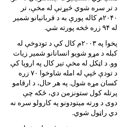
د تر سره شوي څېړنې له مخې، تر
۲۰۴۰م کاله پورې به د قربانیانو شمیر
له ۹۴ زره څخه پورته شي.
پخوا په ۲۰۰۳م کال کې د تودوخې له
کبله د مړو شويو انسانانو شمير زيات
وو. د اټکل له مخې تیر کال په اروپا کې
د تودې څپې له امله شاوخوا ۷۰ زره
کسان مړه شول. په هر حال، د ارقامو
پرتله کول ستونزمن دي، ځکه چې
دوی د ورته میتودونو په کارولو سره نه
دي راټول شوي.