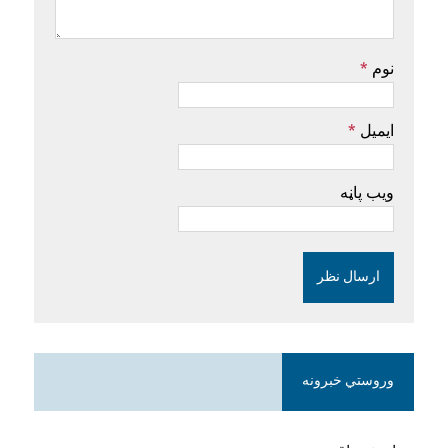
نوم
*
ایمیل
*
ویب پاڼه
وروستي خبرونه