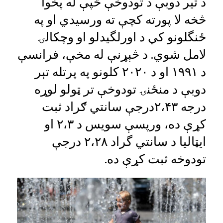
د تیر دوبې د تودوخې څپې له پخوا
څخه لا پورته کچې ته ورسیدي او په
ځنگلونو کي د اورلگيدلو او وچکالۍ
لامل شوي. د څېړنې له مخې، فرانسې
د ۱۹۹۱ او د ۲۰۲۰ کلونو په پرتله تېر
دوبې د منځنۍ تودوخې تر ټولو لوړه
درجه ۲،۴۳درجې سانتي ګراد ثبت
کړې ده، ورپسې سویس د ۲،۳ او
ایټالیا د سانتي گراد ۲،۲۸ درجې
تودوخه ثبت کړې ده.