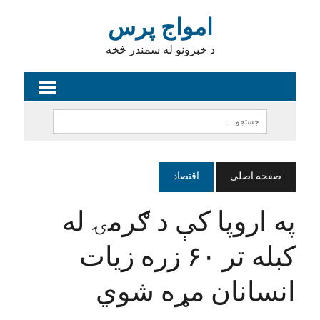
امواج پرس
د خبرونو له سمندر څخه
صفحه اصلی
اقتصاد
په اروپا کې د ګرمۍ له
کبله تر ۶۰ زره زيات
انسانان مړه شوي