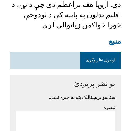
دي. اروپا هغه براعظم دی چې د نړۍ د
اقلیم بدلون په پایله کې د تودوخې
خورا ځواکمن زیاتوالی لري.
منبع
لومړی نظر وکړئ
یو نظر پریږدئ
ستاسو بریښنالیک پته به خپره نشي.
تبصره