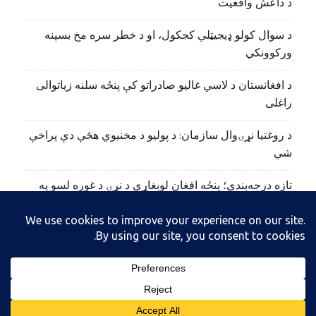
د داعش واقعیت
د سوال کولو ډیجیټلي کجکول، او د خطر سره مخ بسپنه
ورکوونکي
د افغانستان د لاسي غالیو صادراتو کې پنځه سلنه زیاتوالی
راغلی
د روغتیا نړۍوال سازمان: د پولیو د مخنیوي هڅې دې پراخې
شي
تازه درجه‌بندي؛ پنځه افغان لوبغاړي د نړۍ د غوره لسو په
نوم‌لړ کې راغلي