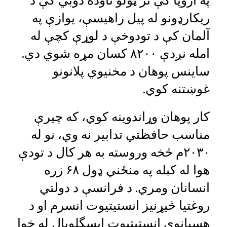
په اروپا کې تر ټولو تاوده دوبي کې د
ریکارډونو له پیل راهیسې، یوازې په
آلمان کې د تودوخې د لوړې کچې له
امله نږدې ۸۲۰۰ کسان مړه شوي دي.
ساینس پوهان د مخنیوي پلانونو
غوښتنه کوي.
کار پوهان وړاندوینه کوي، که چیرې
مناسب حافظتي تدابیر نه وي، نو له
۲۰۳۰م څخه وروسته به هر کال د تودې
هوا له کبله په منځني ډول ۶۸ زره
انسانان ومري. د فرانسې د دولتي
روغتیا څیړنیز انستیتیوت انسرم او د
هسپانوي انستیتیوت ايسگلوبال له خوا