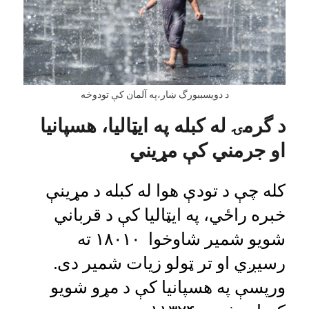
د دویسببورگ ښار،په آلمان کې تودوخه
د گرمۍ له کبله په ایټالیا، هسپانيا
او جرمني کې مړیني
کله چې د تودې هوا له کبله د مړینې
خبره راځي، په ایټالیا کې د قرباني
شویو شمير شاوخوا ۱۸۰۱۰ ته
رسیږي او تر ټولو زيات شمير دی.
ورپسې په هسپانيا کې د مړو شویو