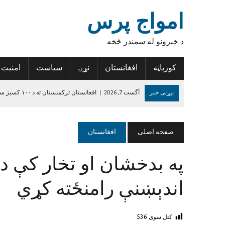
امواج پرس
د خبرونو له سمندر څخه
کورپاڼه
افغانستان
نړۍ
سیاست
امنیت
بیړنی خبر
آگست 7, 2026
|
افغانستان ترکمنستان ته د ۱۰۰ کسیز سوداګریز پلاوي د سفر وړاندیز وکړ
آگست 7, 2026
|
نوې ارزونه: د افغانستان په ۵۳ سلنه سیمو کې خوارځواکي زیاته شوې
آگست 6, 2026
|
د سوال کولو ډیجیټلي کجکول، او د خطر سره مخ بسپن
صفحه اصلی
افغانستان
آگست 6, 2026
|
د افغانستان د لاسي غالیو صادراتو کې پنځه سلنه زیاتو
په بدخشان او تخار کې د 
آگست 6, 2026
|
د روغتیا نړۍوال سازمان: د پولیو د مخنیوي هڅې دې 
جون 14, 2024
|
د داعش واقعیت
اندېښنې رامنځته کړي
کتل سوی
536