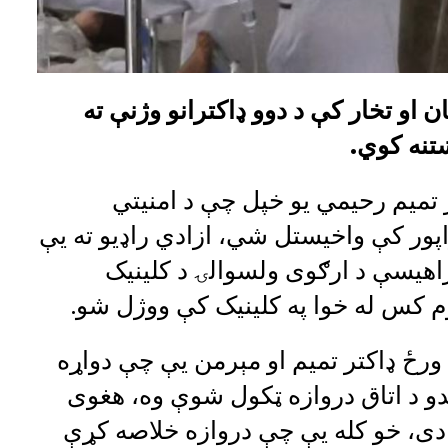
ن او تخار کې د دوو ډاکترانو وژنې ته
ښتنه کوي.
تمیم رحیمي یو خپل چې د امنیتي
اپور کې واخیستل شي، ازادي راډيو ته یې
اهیسې د ارګوی ولسوالۍ د کلینیک
م کس له خوا په کلینیک کې ووژل شو.
 ورځ ډاکتر تمیم او مېرمن یې چې دواړه
دو د اتاق دروازه ټکول شوې وه، هغوی
دی، خو کله یې چې دروازه خلاصه کړې