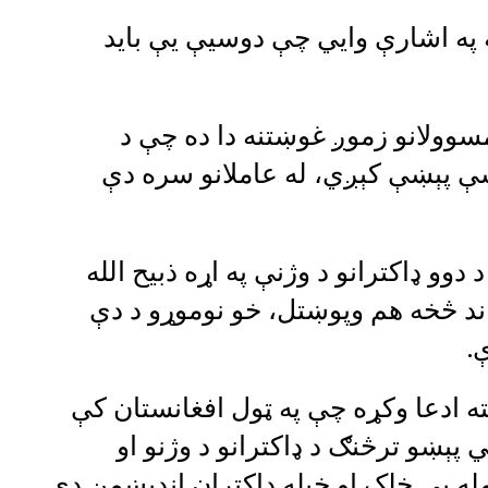
ه په اشارې وايي چې دوسيې یې باید
مسوولانو زموږ غوښتنه دا ده چې د
سې پېښې کېږي، له عاملانو سره دې
دوو ډاکترانو د وژنې په اړه ذبیح الله
اند څخه هم وپوښتل، خو نوموړو د دې
.
ه ادعا وکړه چې په ټول افغانستان کې
 پېښو ترڅنګ د ډاکترانو د وژنو او
له یې خلک او خپله ډاکتران اندېښمن دي.