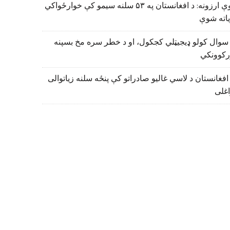
نوې ارزونه: د افغانستان په ۵۳ سلنه سیمو کې خوارځواکي
اته شوې
سوال کولو ډیجیټلي کجکول، او د خطر سره مخ بسپنه
رکوونکي
افغانستان د لاسي غالیو صادراتو کې پنځه سلنه زیاتوالی
اغلی