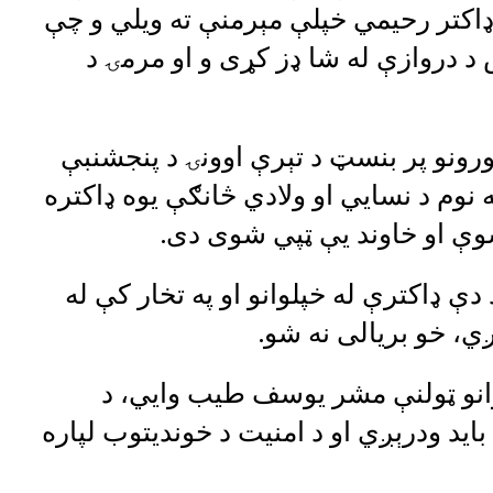
اکتر رحیمي خپلې مېرمنې ته ویلي و چې
د دروازې له شا ډز کړی و او مرمۍ د
ورونو پر بنسټ د تېرې اوونۍ د پنجشنبې
 نوم د نسايي او ولادي څانګې یوه ډاکتره
شوې او خاوند یې ټپي شوی دی.
دې ډاکترې له خپلوانو او په تخار کې له
، خو بریالی نه شو.
رانو ټولنې مشر يوسف طیب وايي، د
باید ودرېږي او د امنیت د خوندیتوب لپاره