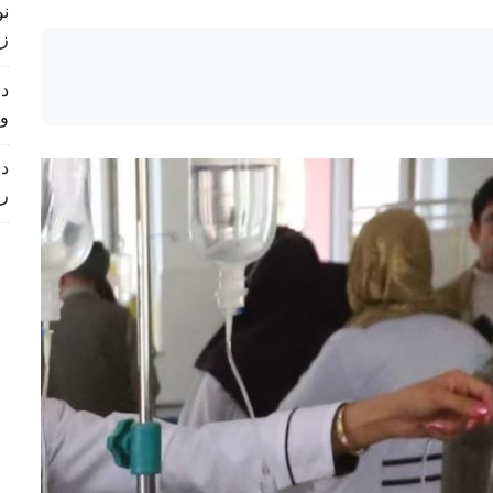
زی
د 
و
د 
ر