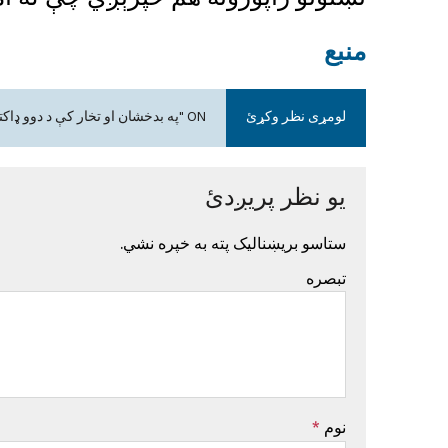
منبع
لومړی نظر وکړئ
ON "په بدخشان او تخار کې د دوو ډاکترانو وژنې اندېښنې رامنځته کړي"
یو نظر پریږدئ
ستاسو بریښنالیک پته به خپره نشي.
تبصره
نوم
*