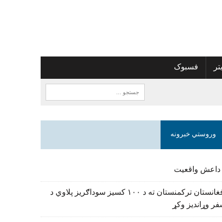
تر
فسبوک
وروستي خبرونه
 داعش واقعیت
افغانستان ترکمنستان ته د ۱۰۰ کسیز سوداګریز پلاوي د
ر وړاندیز وکړ