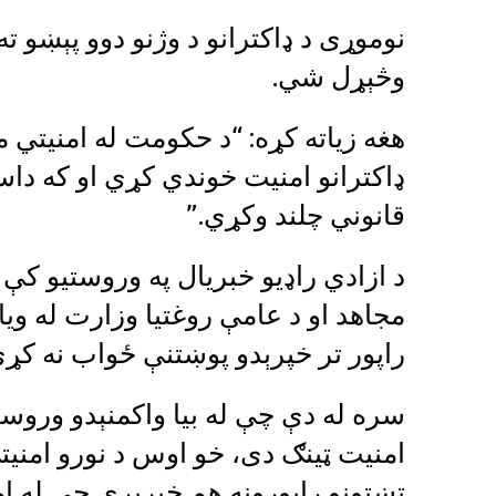
نوموړی د ډاکترانو د وژنو دوو پېښو ت
وڅېړل شي.
هغه زیاته کړه: “د حکومت له امنیتي 
ډاکترانو امنیت خوندي کړي او که دا
قانوني چلند وکړي.”
د ازادي راډیو خبریال په وروستیو کې د 
مجاهد او د عامې روغتیا وزارت له وی
راپور تر خپرېدو پوښتنې ځواب نه کړې
سره له دې چې له بیا واکمنېدو وروست
امنیت ټینګ دی، خو اوس د نورو امنیتي
تښتونو راپورونه هم خپرېږي چې له ام