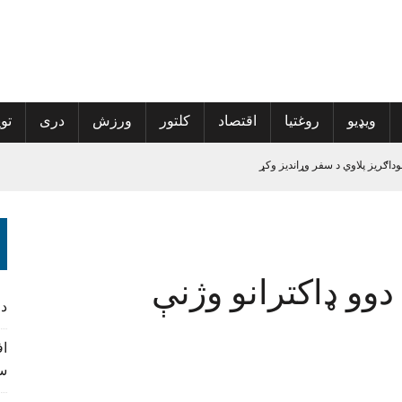
ویډیو
روغتیا
اقتصاد
کلتور
ورزش
دری
توی
ه ورکوونکي
الی راغلی
دوو ډاکترانو وژنې
پراخې شي
د
سف