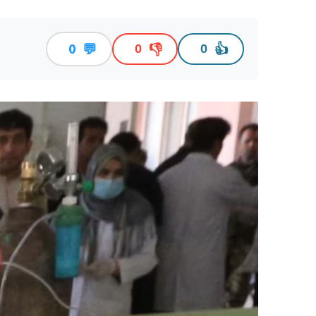
💬
👎
👍
0
0
0