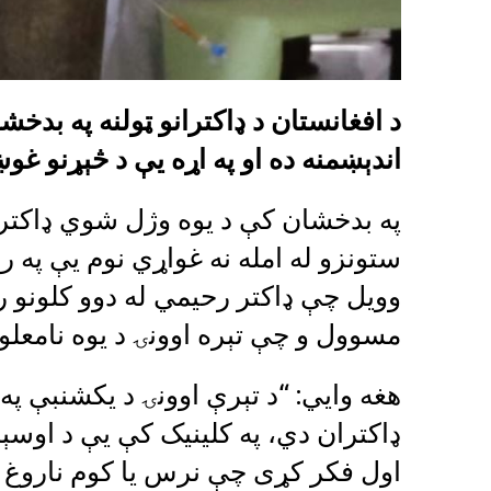
د افغانستان د ډاکترانو ټولنه په بدخشا
اندېښمنه ده او په اړه یې د څېړنو غو
په بدخشان کې د یوه وژل شوي ډاکتر 
ستونزو له امله نه غواړي نوم یې په ر
وویل چې ډاکتر رحیمي له دوو کلونو ر
مسوول و چې تېره اوونۍ د یوه نامعلو
هغه وايي: “د تېرې اوونۍ د یکشنبې په
ډاکتران دي، په کلینیک کې یې د اوسې
اول فکر کړی چې نرس یا کوم ناروغ 