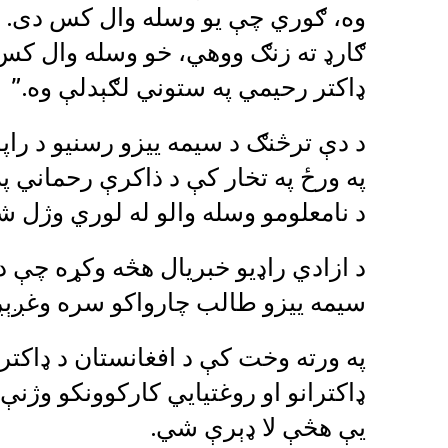
وه، ګوري چې یو وسله وال کس دی. ډ
ګارډ ته زنګ ووهي، خو وسله وال کس 
ډاکتر رحیمي په ستوني لګېدلې وه.”
د دې ترڅنګ د سیمه ییزو رسنیو د راپ
په ورځ په تخار کې د ذاکرې رحماني په
د نامعلومو وسله والو له لوري وژل 
د ازادي راډیو خبریال هڅه وکړه چې د 
سیمه ییزو طالب چارواکو سره وغږېږي
په ورته وخت کې د افغانستان د ډاکت
ډاکترانو او روغتیايي کارکوونکو وژنې 
یې هڅې لا ډېرې شي.