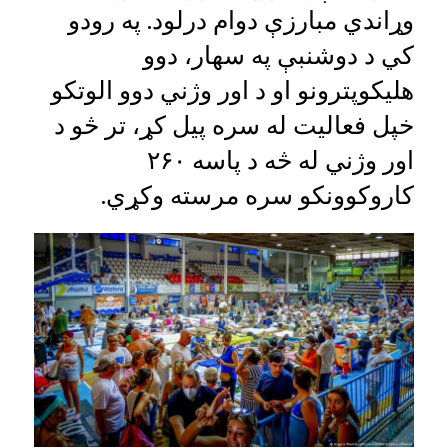
وړاندي مبارزې دوام درلود. په رودو
کي د دوشنبې په سهار، دوو
هليکوپترونو او د اور وژني دوو الوتکو
خپل فعاليت له سره پيل کړ، تر څو د
اور وژني له څه د پاسه ۲۶۰
کاروکوونکو سره مرسته وکړي.