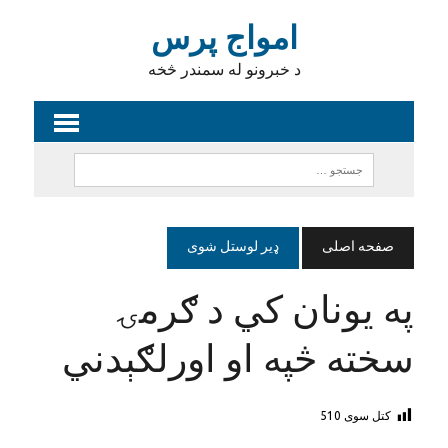
امواج پرس
د خبرونو له سمندر څخه
صفحه اصلی
ډیر لوستل شوی
په يونان کي د ګرمۍ
سخته څپه او اورلګېدني
کتل سوی
510