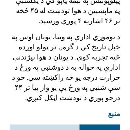
پيلوپونيس په نيمه ټاپو کي د يکشنبې
په ماپښيين د هوا تودښت له ۴۵ څخه
تر ۴۶ اشاريه ۴ پوري ورسېد.
د نوموړي ادارې په وينا، يونان اوس په
خپل تاريخ کي د گرمۍ تر ټولو اوږده
څپه تجربه کوي. د يونان د هوا پيژندني
ادارې په حواله به د دوشنبې په ورځ د
حرارت درجه يو څه راکښته سي. خو د
سې شنبې په ورځ يې يو وار بيا تر ۴۴
درجو پوري د تودښت اټکل کيږي.
منبع