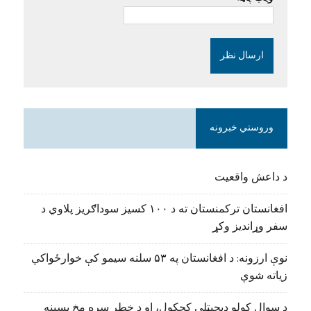
وروستي خبرونه
د داعش واقعیت
افغانستان ترکمنستان ته د ۱۰۰ کسیز سوداګریز پلاوي د
سفر وړاندیز وکړ
نوې ارزونه: د افغانستان په ۵۳ سلنه سیمو کې خوارځواکي
زیاته شوې
د سوال کولو ډیجیټلي کجکول، او د خطر سره مخ بسپنه