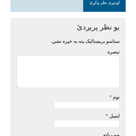
لومړی نظر وکړئ
یو نظر پریږدئ
ستاسو بریښنالیک پته به خپره نشي.
تبصره
نوم
*
ایمیل
*
ویب پاڼه