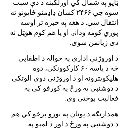
ټاپو په شمال کي اورلگينه د دې سبب
سوه چي ۲۴۶۶ کسان ډاډمنو ځايونو ته
انتقال سي. د هغه په خبره تر اوسه
پوري کومه ودانۍ او يا هم کوم هوټل نه
دی زيانمن سوی.
د اوروژنې ادارې په حواله د اطفايې
څه د پاسه ۶۰ کارکوونکي، دوه
هليکوپترونه او د اوروژنې دوې الوتکي
د دوشنبې په ورځ په کورفو کي په
فعاليت بوختي وې.
همدارنګه د يونان په نورو برخو کي هم
د دوشنبې په ورځ د اور د لمبو په