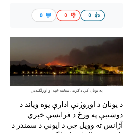
💬
0
👎
👍
0
0
په يونان کي د ګرمۍ سخته څپه او اورلګېدني
د يونان د اوروژنې ادارې يوه وياند د
دوشنبې په ورځ د فرانسې خبري
آژانس ته وويل چي د ايوني د سمندر د