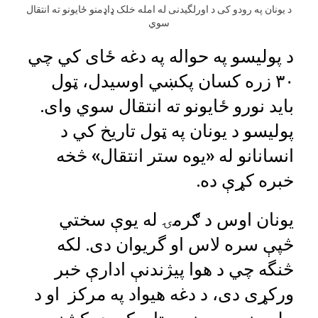
د یونان په رودو کی د اورلگیدنی له امله خلک ډاډمنو ځایونو ته انتقال
سوي
د پوليسو په حواله په دغه ځای کي چي
۳۰ زره کسان پکښي اوسيدل، ټول
بايد نورو ځايونو ته انتقال سوي وای.
پوليسو د يونان په ټول تاريخ کي د
انسانانو له «يوه ستر انتقال» څخه
خبره کړې ده.
يونان اوس د ګرمۍ له يوې سختي
څپې سره لاس او گريوان دی. لکه
څنگه چي د هوا پيژندنې ادارې خبر
ورکړی دی، د دغه هيواد په مرکز او د