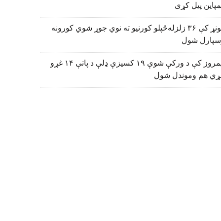
پاین پیل کړی
کونړ کې ۳۶ زلزله‌ځپلو کورنیو ته نوي جوړ شوي کورونه
سپارل شول
نیمروز کې د ورکې شوې ۱۹ کسیزې ډلې د پاتې ۱۴ غړو
ړي هم وموندل شول