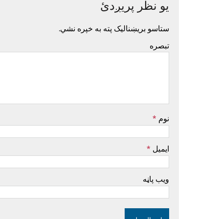
یو نظر پریږدئ
ستاسو بریښنالیک پته به خپره نشي.
تبصره
نوم
*
ایمیل
*
ویب پاڼه