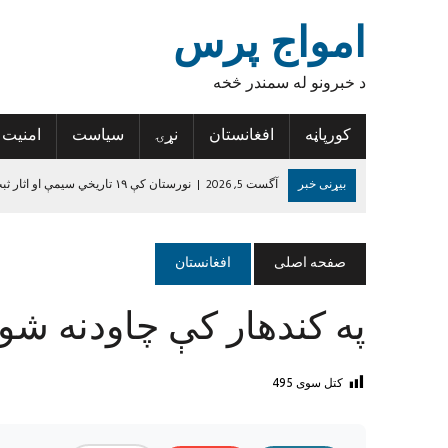
امواج پرس
د خبرونو له سمندر څخه
کورپاڼه
افغانستان
نړۍ
سیاست
امنیت
بیړنی خبر
آگست 5, 2026
|
نورستان کې ۱۹ تاریخي سیمې او اثار ثبت شوي
آگست 5, 2026
|
کندهار کې یوه ځوان د اضافي درسي کتابونو د راټولولو
آگست 5, 2026
|
کونړ کې ۳۶ زلزله‌ځپلو کورنیو ته نوي جوړ شوي کورونه وسپارل شول
صفحه اصلی
افغانستان
آگست 4, 2026
|
نیمروز کې د ورکې شوې ۱۹ کسیزې ډلې د پاتې ۱۴ غړو مړي هم وموندل شول
په کندهار کې چاودنه شو
آگست 4, 2026
|
هرات کې د راستنېدونکو د ننګونو او فرصتونو په اړه د 
جون 14, 2024
|
د داعش واقعیت
کتل سوی
495