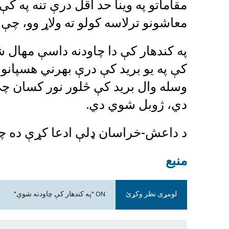
مقاماتو په وینا حد اقل درې تنه په ک
معاشونو ترلاسه کولو ته ولاړ وو، چې
په کندهار کې دا چاودنه داسې مهال
کې په یو برید کې درې بهرني هسپانوي 
وسله وال برید کې څلور نور کسان چې د 
دي، ژوبل شوي دي.
د داعش-خراسان ډلې ادعا کړې ده چ
منبع
لومړی نظر وکړئ
ON "په کندهار کې چاودنه شوې"