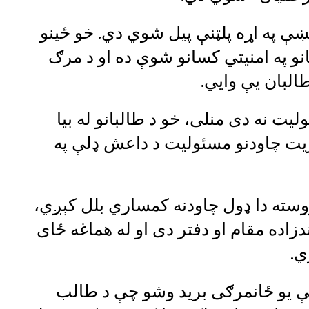
ې په اړه پلټنې پيل شوي دي. خو ځینو
نو په امنیتي کسانو شوې ده او د مرګ
طالبان یې وایي.
ت نه دی منلی، خو د طالبانو له بیا
ریت چاودنو مسئولیت د داعش ډلې په
وروسته دا ډول چاودنه کمساري بلل کېږي،
زاده مقام او دفتر دی او له هماغه ځای
ي.
کې یو ځانمرګی برید وشو چې د طالب