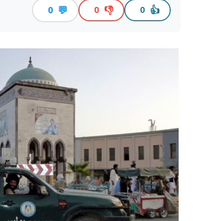
💬
👎
👍
0
0
0