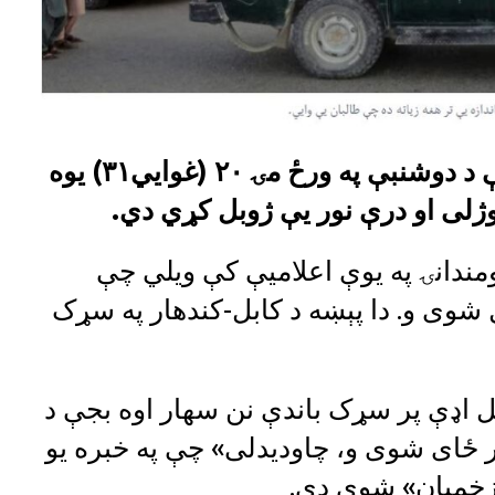
په کندهار کې طالب مقامات وايي چې د دوشنبې په ورځ مۍ ۲۰ (غوايي۳۱) یوه
لی او درې نور یې ژوبل کړي دي.
ومندانۍ په یوې اعلامیې کې ویلي چې
شوی و. دا پېښه د کابل-کندهار په سړک
بل اډې پر سړک باندې نن سهار اوه بجې د
ر ځای شوی و، چاودیدلی» چې په خبره یو
خمیان» شوي دي.