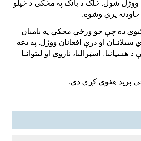
ې ووژل شول. خلک د بانک په مخکې د خپلو
 چاودنه پرې وشوه.
 شوې ده چې څو ورځې مخکې په بامیان
سیلانیان او درې افغانان ووژل. په دغه
هسپانیا، اسټرالیا، ناروې او لیتوانیا
ې برید هغوی کړی دی.