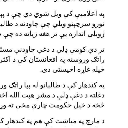
په اعلامیې کې ویل شوي دي چې د پېښ
نورو سرچېنو ویلي چې چاودنه د طالبا
ژوبلې اندازه یې تر هغه زیاته ده چې 
تر دې کومې ډلې د دغې چاودنې مسئولی
راتګ وروسته په افغانستان کې د اکث
خپله غاړه اخیستی دی.
په کندهار کې د طالبانو له بیا راتګ 
دغلته د دغې ډلې د مشر هبت الله اخند
څخه د خپل حکومت چارې مخې ته وړ
د مارچ په میاشت کې هم په کندهار 