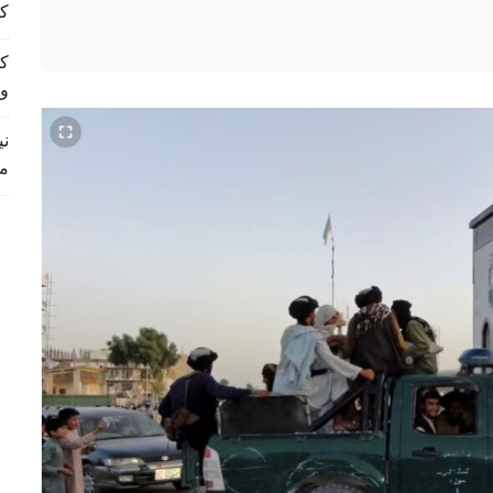
کم
و
م