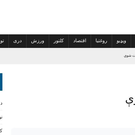
ویډیو
روغتیا
اقتصاد
کلتور
ورزش
دری
توی
 کمپاین پیل کړی
ې
څېړنیز کتاب مخکتنه وشوه
د
نورس
کن