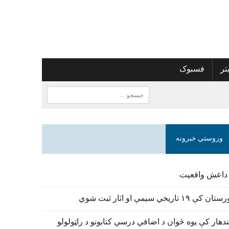
تر
فسبوک
وروستي خبرونه
 داعش واقعیت
تان کې ۱۹ تاریخي سیمې او اثار ثبت شوي
دهار کې یوه ځوان د اضافي درسي کتابونو د راټولولو