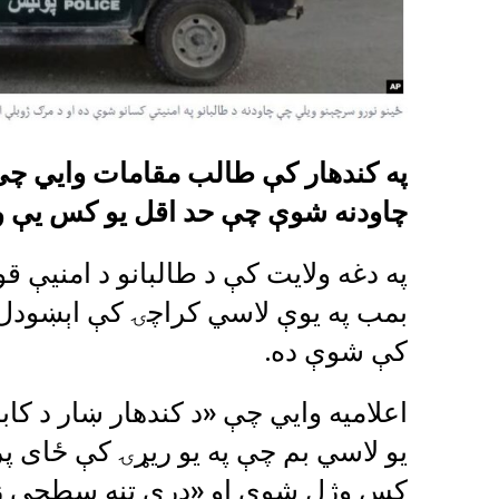
چاودنه شوې چې حد اقل یو کس یې وژ
په دغه ولایت کې د طالبانو د امنیې ق
بمب په یوې لاسي کراچۍ کې اېښودل 
کې شوې ده.
اعلامیه وايي چې «د کندهار ښار د کا
يو لاسي بم چې په یو ریړۍ کې ځای پ
کس وژل شوي او «درې تنه سطحي ز