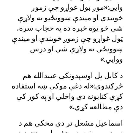
وايي:«موږ ټول غواړو چې زموږ
خویندې او میندې ښوونځیو ته ولاړې
شي خو یوه خبره ده په حجاب سره،
ټول غواړو چې زموږ خویندې او میندې
ښوونځي ته ولاړې شي او درس
ووايي.»
د کابل بل اوسېدونکی عبیدالله هم
څرګندوي:«له دغې موکې ښه استفاده
کړې کتابونه دې واخلي او په کور کې
دې مطالعه کړي.»
اسماعیل مشعل تر دې مخکې هم د