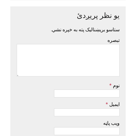
یو نظر پریږدئ
ستاسو بریښنالیک پته به خپره نشي.
تبصره
نوم
*
ایمیل
*
ویب پاڼه