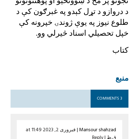
نجونو پر مخ د ښوونځيو او پوهنتونونو
د دروازو د تړل کېدو په غبرګون کې د
طلوع نیوز په یوې ژوندۍ خپرونه کې
خپل تحصیلي اسناد څیرلي وو.
کتاب
منبع
3 COMMENTS
Mansour shahzad
|
فبروری 2, 2023 at 11:49
ق.ظ
|
Reply