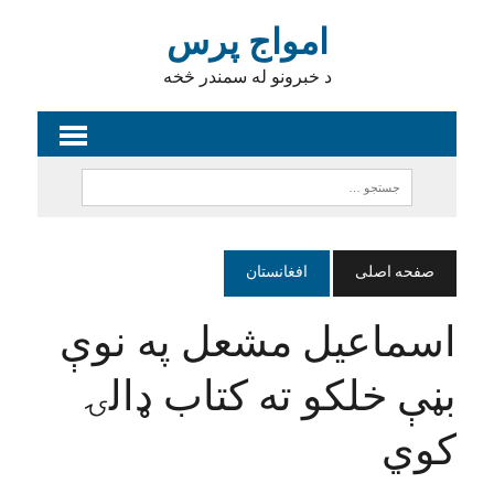
امواج پرس
د خبرونو له سمندر څخه
صفحه اصلی
افغانستان
اسماعیل مشعل په نوې
بڼې خلکو ته کتاب ډالۍ
کوي