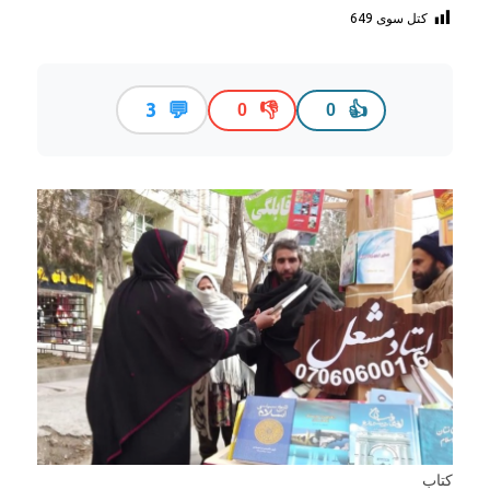
کتل سوی
649
💬
3
👎
👍
0
0
کتاب