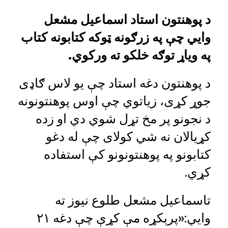
د پوهنتون استاد اسماعیل مشعل
وايي چې په زرګونه ټوکه کتابونه کتاب
په ویاړ توګه خلکو ته ورکوي.
د پوهنتون دغه استاد چې یو لاس ګاډی
جوړ کړی، زیاتوي چې اوس پوهنتونونه
د نجونو پر مخ تړل شوي دي او زده
کړیالان نه شي کولای چې له دغو
کتابونو په پوهنتونونو کې استفاده
کړي.
تاسماعیل مشعل طلوع نیوز ته
وايي:«پرېکړه مې کړې چې دغه ۲۱