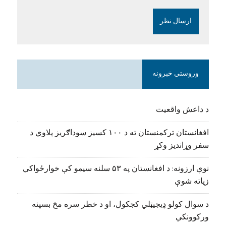
وروستي خبرونه
د داعش واقعیت
افغانستان ترکمنستان ته د ۱۰۰ کسیز سوداګریز پلاوي د
سفر وړاندیز وکړ
نوې ارزونه: د افغانستان په ۵۳ سلنه سیمو کې خوارځواکي
زیاته شوې
د سوال کولو ډیجیټلي کجکول، او د خطر سره مخ بسپنه
ورکوونکي