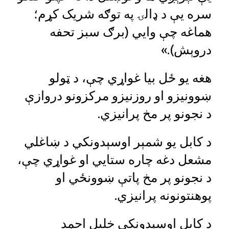
سره یې د ډالۍ په توګه شریک کړم؛
هماغه چې وايي (برګ سبز تحفه
دروېش).»
هغه یو ځل بیا غواړي چې، د ټولو
ښوونیزو او روزنیزو مرکزونو دروازې
د نجونو پر مخ پرانیزي.
د کابل یو شمېر اوسېدونکي د ښاغلي
مشعل دغه چاره ستايي او غواړي چې،
د نجونو پر مخ پاتې ښوونځي او
پوهنتونونه پرانیزي.
د کابل اوسېدونکی خلیل احمد