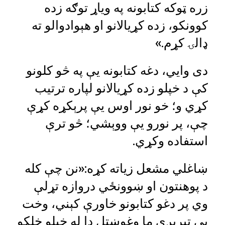
زره ټوکه کتابونه په ویاړ توګه زده
کوونکو، زده کړیالانو او هېوادوالو ته
ډالۍ کړم.»
دی وايي، دغه کتابونه یې په څو کلونو
کې د خپلو زده کړیالانو لپاره ترتیب
کړي و؛ خو نور اوس یې پرېکړه کړې
چې، پر نورو یې ووېشي؛ څو ترې
استفاده وکړي.
ښاغلي مشعل زیاته کړه:«نن چې کله
د پوهنتون او ښوونځي دروازه تړلې
وي پر دغو کتابونو خاورې کېني، وخت
یې تېرېږي ما وغوښتل دا له خپلو خلکو