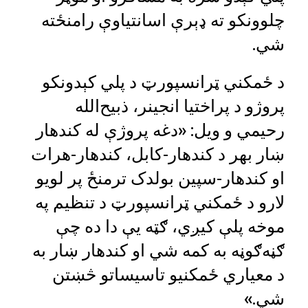
چلوونکو ته ډېرې اسانتیاوې رامنځته
شي.
د ځمکني ټرانسپورټ د پلي کېدونکو
پروژو د پراختیا انجینر، ذبیح‌الله
رحیمي و ویل: «دغه پروژې له کندهار
ښار بهر د کندهار-کابل، کندهار-هرات
او کندهار-سپین بولدک ترمنځ پر لویو
لارو د ځمکني ټرانسپورټ د تنظیم په
موخه پلې کیږي، ګټه یې دا ده چې
ګڼه‌ګوڼه به کمه شي او کندهار ښار به
د معیاري ځمکنیو تاسیساتو څښتن
شي.»