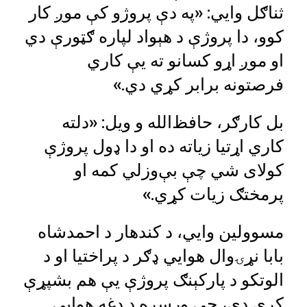
ثناګل وایي: «په دې پروژو کې موږ کار
کوو، دا پروژې د هېواد لپاره ګټورې دي
او موږ اړو کسانو ته یې کاري
فرصتونه برابر کړي دي.»
بل کارګر، حافظ‌الله و ویل: «دلته
کاري اړتیا زیاته ده او دا ډول پروژې
کولای شي چې بې‌وزلي کمه او
پرمختګ زیات کړي.»
مسوولین وایي، د کندهار د احمدشاه
بابا نړۍوال هوایي ډګر د پراختیا او د
الوتکو د پارکېنګ پروژې یې هم بشپړې
کړې دي، چې ورسره د دغه هوایي