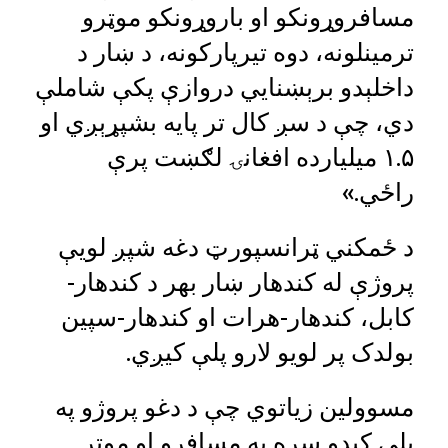
مسافروړونکو او باروړونکو موټرو
ترمینلونه، دوه تیرپارکونه، د ښار د
داخلېدو برېښنایي دروازې پکې شاملې
دي، چې د سږ کال تر پایه بشپړېږي او
۱.۵ میلیارده افغانۍ لګښت پرې
راځي.»
د ځمکني ټرانسپورټ دغه شپږ لویې
پروژې له کندهار ښار بهر د کندهار-
کابل، کندهار-هرات او کندهار-سپین
بولدک پر لویو لارو پلې کیږي.
مسوولین زیاتوي چې د دغو پروژو په
پلي کېدو سره به مسافرو او موټر