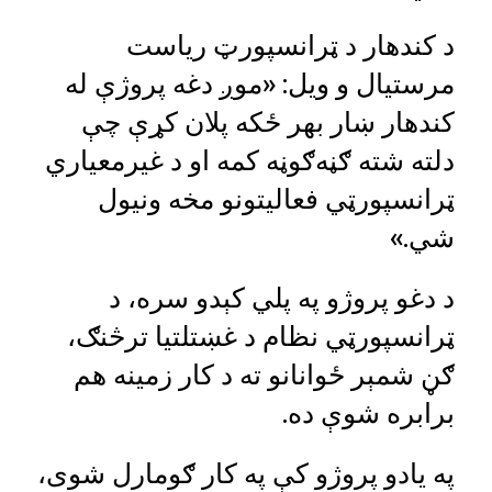
د کندهار د ټرانسپورټ ریاست
مرستیال و ویل: «موږ دغه پروژې له
کندهار ښار بهر ځکه پلان کړې چې
دلته شته ګڼه‌ګوڼه کمه او د غیرمعیاري
ټرانسپورټي فعالیتونو مخه ونیول
شي.»
د دغو پروژو په پلي کېدو سره، د
ټرانسپورټي نظام د غښتلتیا ترڅنګ،
ګڼ شمېر ځوانانو ته د کار زمینه هم
برابره شوې ده.
په یادو پروژو کې په کار ګومارل شوی،