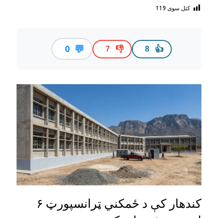
کتل سوی
119
💬
0
👎
👍
7
8
کندهار کې د ځمکني ټرانسپورټ ۶