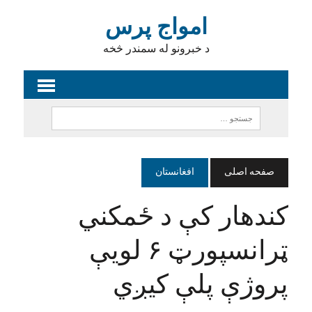
امواج پرس
د خبرونو له سمندر څخه
صفحه اصلی
افغانستان
کندهار کې د ځمکني
ټرانسپورټ ۶ لویې
پروژې پلې کیږي