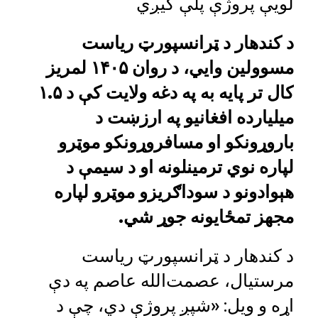
لویې پروژې پلې کیږي
د کندهار د ټرانسپورټ ریاست
مسوولین وایي، د روان ۱۴۰۵ لمریز
کال تر پایه به په دغه ولایت کې د ۱.۵
میلیارده افغانیو په ارزښت د
باروړونکو او مسافروړونکو موټرو
لپاره نوي ترمینلونه او د سیمې د
هېوادونو د سوداګریزو موټرو لپاره
مجهز تمځایونه جوړ شي.
د کندهار د ټرانسپورټ ریاست
مرستیال، عصمت‌الله عاصم په دې
اړه و ویل: «شپږ پروژې دي، چې د