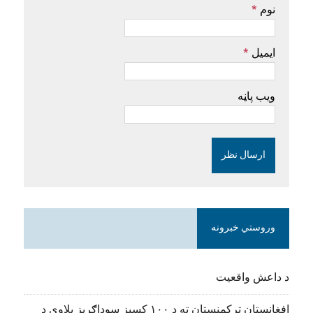
نوم
*
ایمیل
*
ویب پاڼه
وروستي خبرونه
د داعش واقعیت
افغانستان ترکمنستان ته د ۱۰۰ کسیز سوداګریز پلاوي د