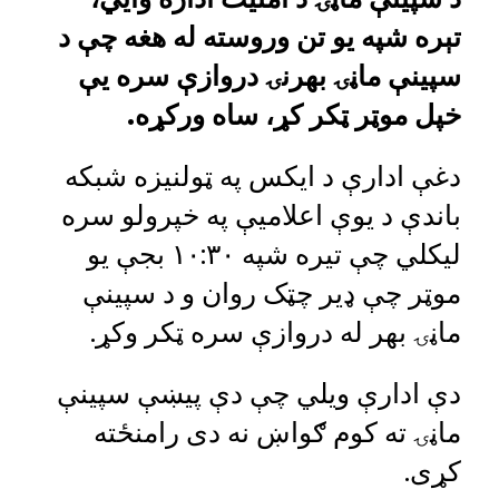
تېره شپه يو تن وروسته له هغه چې د
سپينې ماڼۍ بهرنۍ دروازې سره یې
خپل موټر ټکر کړ، ساه ورکړه.
دغې ادارې د ایکس په ټولنیزه شبکه
باندې د یوې اعلامیې په خپرولو سره
لیکلي چې تیره شپه ۱۰:۳۰ بجې یو
موټر چې ډیر چټک روان و د سپینې
ماڼۍ بهر له دروازې سره ټکر وکړ.
دې ادارې ویلي چې دې پیښې سپینې
ماڼۍ ته کوم ګواښ نه دی رامنځته
کړی.