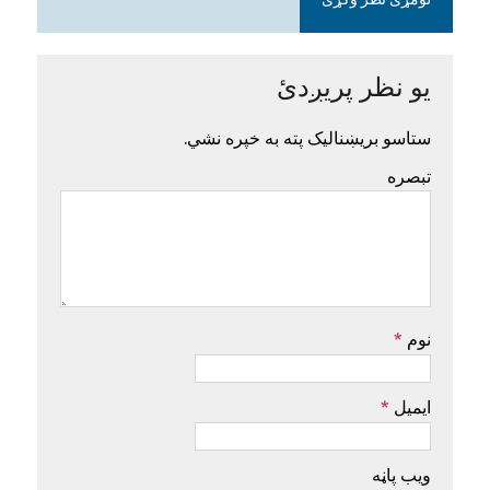
لومړی نظر وکړئ
یو نظر پریږدئ
ستاسو بریښنالیک پته به خپره نشي.
تبصره
نوم
*
ایمیل
*
ویب پاڼه