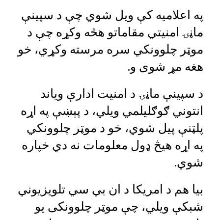
په اعلامیه کې ویل شوي چې د سپینې
ماڼۍ امنیتي مقاماتو هڅه وکړه چې د
موټر چلوونکي سره مرسته وکړي، خو
هغه مړ شوی و.
د سپینې ماڼۍ د امنیت ادارې ویاند
انتوني ګوګلیلمي ویلي، د پېښې په اړه
پلټنې پیل شوي، خو د موټر چلوونکي
په اړه هیڅ ډول معلومات نه دي خپاره
شوي.
بیا هم د امریکا د ان بي سي تلويزيوني
شبکې ويلي، چې موټر چلوونکى يو