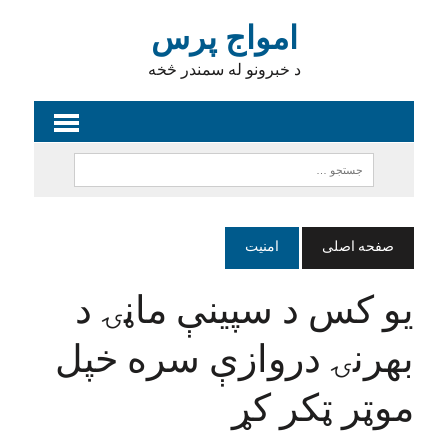
امواج پرس
د خبرونو له سمندر څخه
صفحه اصلی
امنیت
یو کس د سپینې ماڼۍ د
بهرنۍ دروازې سره خپل
موټر ټکر کړ