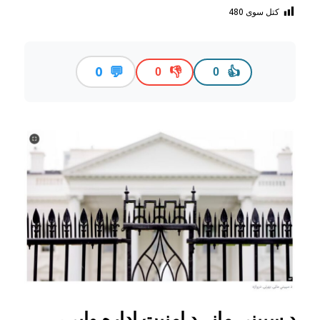
کتل سوی
480
💬
0
👎
👍
0
0
د سپينې ماڼۍ د امنيت اداره وايي،