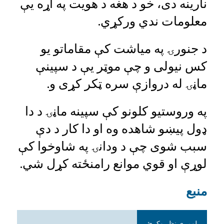
نارینه دی، خو د هغه د هويت په اړه يې
معلومات ندي ورکړي.
د جنورۍ په میاشت کې مقاماتو یو
کس نیولی و چې موټر یې د سپینې
ماڼۍ له دروازې سره ټکر کړی و.
په وروستیو کلونو کې سپینه ماڼۍ د دا
ډول پیښو شاهده وه او دا کار د دې
سبب شوی چې د ودانۍ په شاوخوا کې
لوړې او قوي موانع رامنځته کړل شي.
منبع