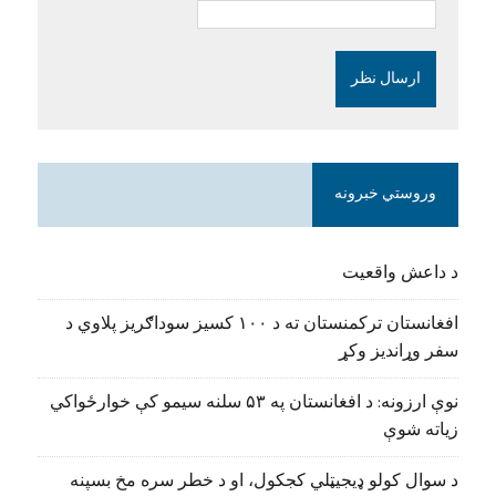
وروستي خبرونه
د داعش واقعیت
افغانستان ترکمنستان ته د ۱۰۰ کسیز سوداګریز پلاوي د
سفر وړاندیز وکړ
نوې ارزونه: د افغانستان په ۵۳ سلنه سیمو کې خوارځواکي
زیاته شوې
د سوال کولو ډیجیټلي کجکول، او د خطر سره مخ بسپنه