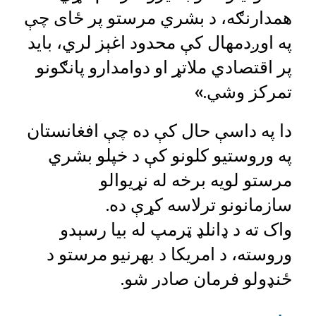
همدارنګه، د بشري مرستو پر ځای چې
په اوږدمهال کې محدود اغېز لري، باید
پر اقتصادي ملاتړ او دوامدارو پانګونو
تمرکز وشي.»
دا په داسې حال کې ده چې افغانستان
په وروستیو کلونو کې د خپلو بشري
مرستو لویه برخه له نړیوالو
سازمانونو ترلاسه کړې ده.
واک ته د ډانلډ ټرمپ له بیا رسېدو
وروسته، د امریکا د بهرنیو مرستو د
ځنډولو فرمان صادر شو.