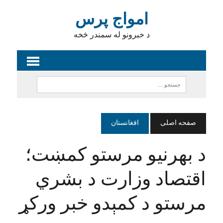
امواج پرس
د خبرونو له سمندر څخه
صفحه اصلی
افغانستان
د بهرنیو مرستو کمښت؛
اقتصاد وزارت د بشري
مرستو د کمېدو خبر ورکړ