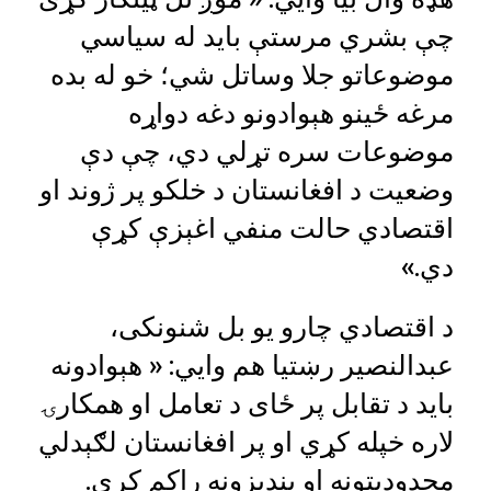
چې بشري مرستې باید له سیاسي
موضوعاتو جلا وساتل شي؛ خو له بده
مرغه ځینو هېوادونو دغه دواړه
موضوعات سره تړلي دي، چې دې
وضعیت د افغانستان د خلکو پر ژوند او
اقتصادي حالت منفي اغېزې کړې
دي.»
د اقتصادي چارو یو بل شنونکی،
عبدالنصیر رښتیا هم وايي: « هېوادونه
باید د تقابل پر ځای د تعامل او همکارۍ
لاره خپله کړي او پر افغانستان لګېدلي
محدودیتونه او بندیزونه راکم کړي.