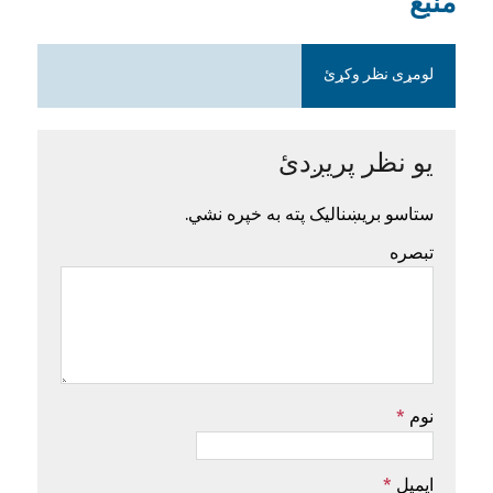
منبع
لومړی نظر وکړئ
یو نظر پریږدئ
ستاسو بریښنالیک پته به خپره نشي.
تبصره
نوم
*
ایمیل
*