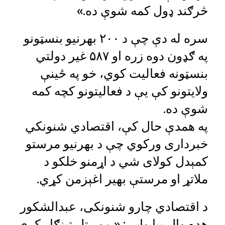
څرګند ډول کمه شوې ده.»
سره له دې چې د ۲۰۰ بهرنیو بنسټونو
په ګډون دوه زره او ۵۸۷ غیر دولتي
بنسټونه فعالیت کوي، خو په ځینې
ولایتونو کې یې د فعالیتونو کچه کمه
شوې ده.
په همدې حال کې، اقتصادي شنونکي
خبرداری ورکوي چې د بهرنیو مرستو
کمېدل کولای شي د اړمنو خلکو د
ملاتړ او مرستې بهیر اغېزمن کړي.
د اقتصادي چارو شنونکی، عبدالشکور
هډه ‌وال بیا وايي: « موږ تل ټینګار کړی