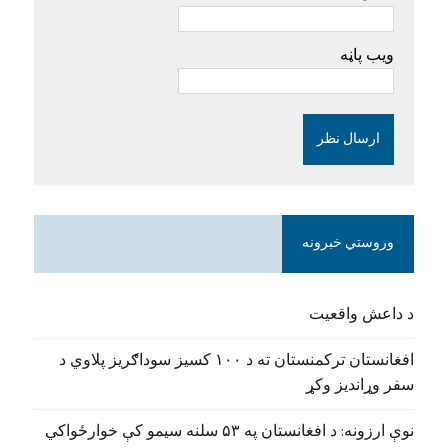
ویب پاڼه
وروستي خبرونه
د داعش واقعیت
افغانستان ترکمنستان ته د ۱۰۰ کسیز سوداګریز پلاوي د
سفر وړاندیز وکړ
نوې ارزونه: د افغانستان په ۵۳ سلنه سیمو کې خوارځواکي