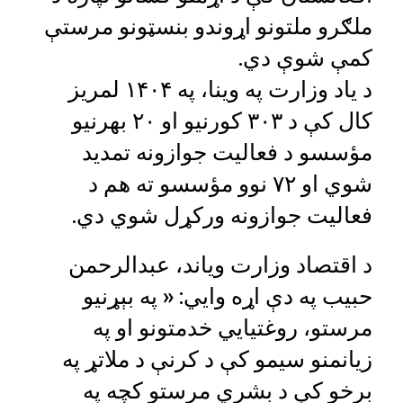
ملګرو ملتونو اړوندو بنسټونو مرستې
کمې شوې دي.
د یاد وزارت په وینا، په ۱۴۰۴ لمریز
کال کې د ۳۰۳ کورنیو او ۲۰ بهرنیو
مؤسسو د فعالیت جوازونه تمدید
شوي او ۷۲ نوو مؤسسو ته هم د
فعالیت جوازونه ورکړل شوي دي.
د اقتصاد وزارت ویاند، عبدالرحمن
حبیب په دې اړه وايي: « په بېړنیو
مرستو، روغتیايي خدمتونو او په
زیانمنو سیمو کې د کرنې د ملاتړ په
برخو کې د بشري مرستو کچه په