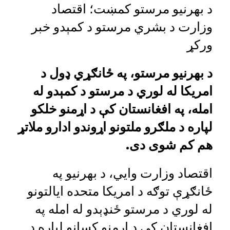
د بهرنیو مرستو کمښت؛ اقتصاد
وزارت د بشري مرستو د کمېدو خبر
ورکړ
د بهرنیو مرستو، په ځانګړي ډول د
امریکا له لوري د مرستو د کمېدو له
امله، په افغانستان کې د اړمنو خلکو
لپاره د ملګرو ملتونو اړوندو ادارو ملاتړ
هم کم شوی دی.
اقتصاد وزارت وایي، د بهرنیو په
ځانګړې توګه د امریکا متحده ایالتونو
له لوري د مرستو ځنډېدو له امله په
افغانستان کې د اړمنو کسانو لپاره د