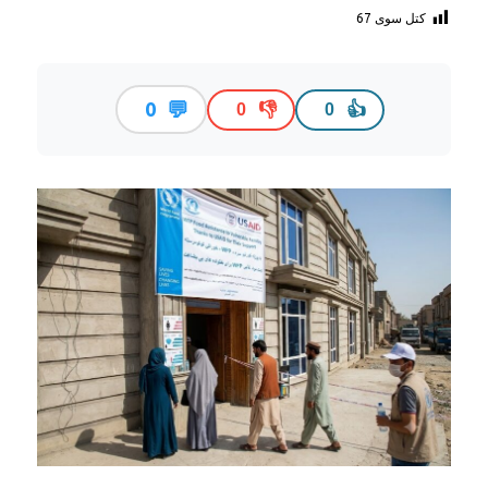
کتل سوی
67
💬
0
👎
👍
0
0