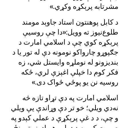
مشرتابه پرېکړه وکړي.»
د کابل پوهنتون استاد جاوېد مومند
طلوع‌نیوز ته وویل:«دا چې روسیې
پرېکړه کوي چې د اسلامي امارت د
جګپوړو چارواکو نومونه دې له تور یا د
بندیزونو له نوملړه وایستل شي، زه
فکر کوم دا خپلې اغېزې لري، ځکه
روسیه نن یو پوځي ځواک دی.»
اسلامي امارت په دې تړاو تازه څه
نه‌دي ویلي؛ خو تر دې وړاندې یې ویلي
و چې، د د غې پرېکړې د عملي کېدو په
صورت کې به د دواړو هېوادونو ترمنځ