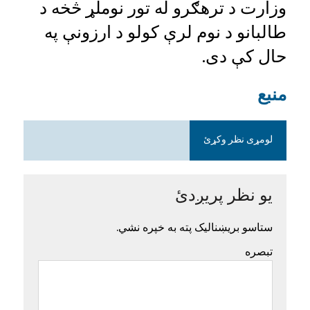
وزارت د ترهګرو له تور نوملړ څخه د
طالبانو د نوم لرې کولو د ارزونې په
حال کې دی.
منبع
لومړی نظر وکړئ
یو نظر پریږدئ
ستاسو بریښنالیک پته به خپره نشي.
تبصره