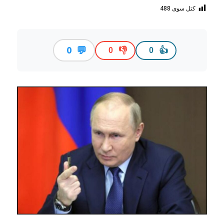
کتل سوی
488
💬
0
👎
👍
0
0