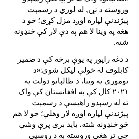
وروسته د نړۍ له لوري د رسمېت
پیژندنې لپاره اوږد مزل کړی؛ خو د
هغه په وینا لا هم په دې لار کې خنډونه
شته.
د دغه راپور په یوې برخه کې د ضمیر
کابلوف له خولې لیکل شوي:«د
نوموړي په وینا، د طالبانو دولت په
۲۰۲۱ کال کې په افغانستان کې واک
ته له رسېدو راهیسې د رسمېت
پېژندنې لپاره اوږه لار وهلې؛ خو لا هم
څو خنډونه شته، باید بری پرې وشي
چې تر هغې وروسته به د روسیې