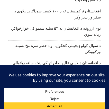
د داعش واقعیت
افغانستان ترکمنستان ته د ۱۰۰ کسیز سوداګریز پلاوي د
سفر وړاندیز وکړ
نوې ارزونه: د افغانستان په ۵۳ سلنه سیمو کې خوارځواکي
زیاته شوې
د سوال کولو ډیجیټلي کجکول، او د خطر سره مخ بسپنه
ورکوونکي
د افغانستان د لاسي غالیو صادراتو کې پنځه سلنه زیاتوالی
راغلی