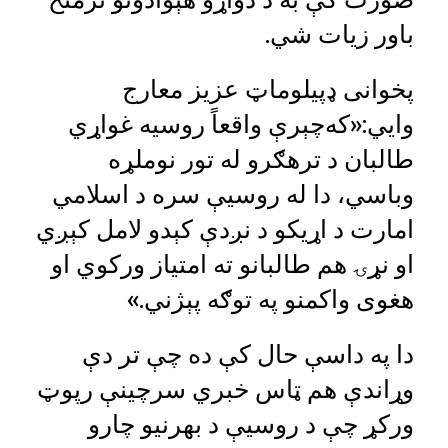
باور زیات شي.
پخوانی ډپيلوماټ عزیز معارج
وايي:«که‌چېرې واقعاً روسیه غواړي
طالبان د ترهګرو له تور نوملړه
وباسي، دا له روسیې سره د اسلامي
امارت د اړیکو د نږدې کېدو لامل کېږي
او نړۍ هم طالبانو ته امتیاز ورکوي او
هغوی واکمنو په توګه پېژني.»
دا په داسې حال کې ده چې تر دې
وړاندې هم ټاس خبري سرچینې رپوټ
ورکړ چې د روسیې د بهرنیو چارو