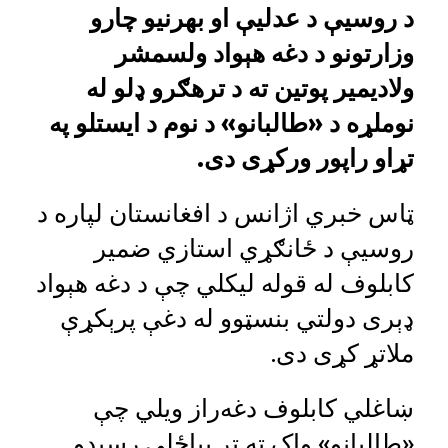
د روسیې د عدلیې او بهرنیو چارو
وزارتونو د دغه هېواد ولسمشر
ولادیمیر پوتین ته د ترهګرو ډلو له
نوملړه د «طالبانو» د نوم د ایستلو په
تړاو راپور ورکړی دی.
ټاس خبري اژانس د افغانستان لپاره د
روسیې د ځانګړي استازي ضمیر
کابلوف له قوله لیکلي چې د دغه هېواد
ډېری دولتي بنسټوو له دغې پرېکړې
ملاتړ کړی دی.
ښاغلي کابلوف دغه‌راز ویلي چې
«طالبانو» واک ته تر بیاځلې رسېدو