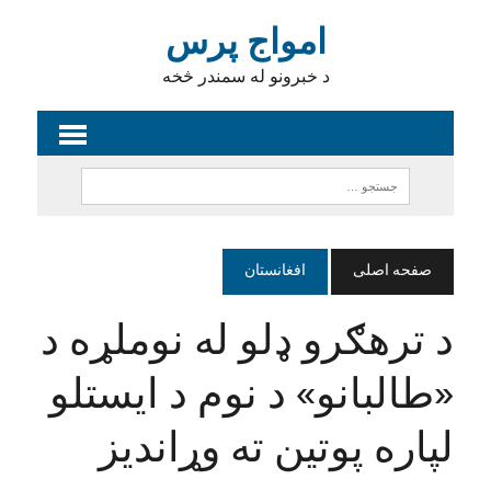
امواج پرس
د خبرونو له سمندر څخه
صفحه اصلی
افغانستان
د ترهګرو ډلو له نوملړه د
«طالبانو» د نوم د ایستلو
لپاره پوتین ته وړاندیز