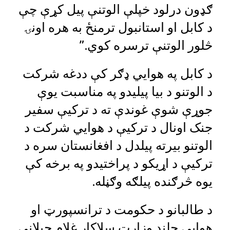
ګډون درلود خپلې الوتنې پیل کړې چې
د کابل او استانبول ترمنځ به هره اونۍ
څلور الوتنې ترسره کوي.”
د کابل په هوايي ډګر کې ددغه شرکت
د الوتنو د بیا پیلیدو په مناسبت یوې
جوړې شوې غوندې ته د ترکیې سفیر
جنک اونال د ترکیې د هوايي شرکت د
الوتنو بیرته پیلدل د افغانستان سره د
ترکیې د اړیکو د پراختیدو په برخه کې
یوه څرګنده پیلګه وګڼله.
د طالبانو د حکومت د ترانسپورټ او
هوايي چلند وزارت سلاکار غلام جیلاني