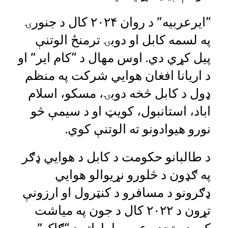
“ایرعربیه” د روان ۲۰۲۴ کال د جنورۍ
په لسمه کابل او دوبۍ ترمنځ الوتنې
پیل کړي دي. اوس مهال د “کام ایر” او
د اریانا افغان هوايي شرکت په منظم
ډول د کابل څخه دوبۍ، مسکو، اسلام
اباد، استانبول، کویټ او د سیمې څو
نورو هیوادونو ته الوتنې کوي.
د طالبانو حکومت د کابل د هوايي ډګر
په ګډون د څلورو نړیوالو هوايي
ډګرونو د مسافرو د کنټرول او ارزونې
تړون د ۲۰۲۲ کال د جون په میاشت