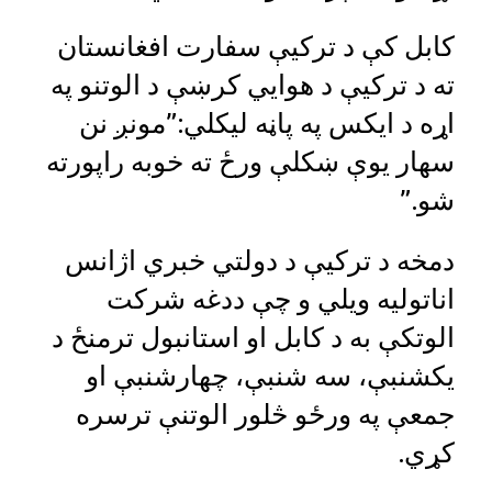
کابل کې د ترکیې سفارت افغانستان
ته د ترکیې د هوايي کرښې د الوتنو په
اړه د ایکس په پاڼه لیکلي:”مونږ نن
سهار یوې ښکلې ورځ ته خوبه راپورته
شو.”
دمخه د ترکیې د دولتي خبري اژانس
اناتولیه ویلي و چې ددغه شرکت
الوتکې به د کابل او استانبول ترمنځ د
یکشنبې، سه شنبې، چهارشنبې او
جمعې په ورځو څلور الوتنې ترسره
کړي.