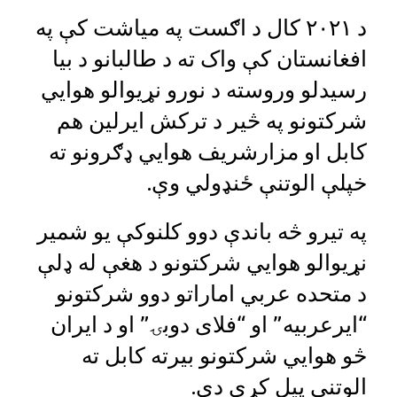
د ۲۰۲۱ کال د اګست په میاشت کې په
افغانستان کې واک ته د طالبانو د بیا
رسیدلو وروسته د نورو نړیوالو هوايي
شرکتونو په څیر د ترکش ایرلین هم
کابل او مزارشریف هوايي ډګرونو ته
خپلې الوتنې ځنډولي وې.
په تیرو څه باندې دوو کلنوکې یو شمیر
نړیوالو هوايي شرکتونو د هغې له ډلې
د متحده عربي اماراتو دوو شرکتونو
“ایرعربیه” او “فلای دوبۍ” او د ایران
څو هوايي شرکتونو بیرته کابل ته
الوتنې پیل کړي دي.