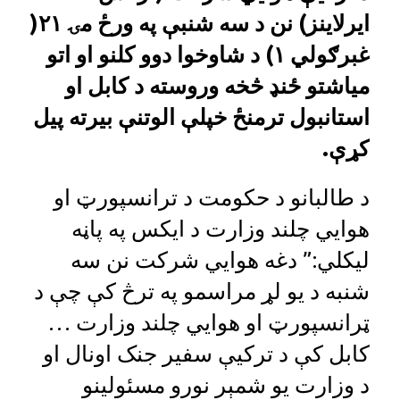
ایرلاینز)
نن د سه شنبې په ورځ مۍ ۲۱(
غبرګولي ۱) د شاوخوا دوو کلنو او اتو
میاشتو ځنډ
څخه وروسته د کابل او
استانبول ترمنځ خپلې الوتنې
بیرته
پیل
کړې.
د طالبانو د حکومت د ترانسپورټ او
هوايي چلند وزارت د ایکس په پاڼه
لیکلي:” دغه هوايي شرکت نن سه
شنبه د يو لړ مراسمو په ترڅ کې چې د
ټرانسپورټ او هوايي چلند وزارت …
کابل کې د ترکیې سفیر جنک اونال او
د وزارت یو شمېر نورو مسئولینو