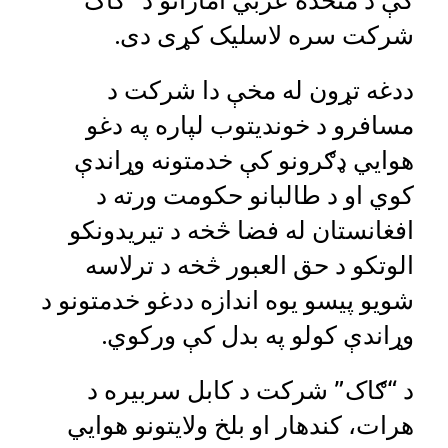
کې د متحده عربي اماراتو د “ګاک”
شرکت سره لاسلیک کړی دی.
ددغه تړون له مخې دا شرکت د
مسافرو د خوندیتوب لپاره په دغو
هوايي ډګرونو کې خدمتونه وړاندې
کوي او د طالبانو حکومت ورته د
افغانستان له فضا څخه د تیریدونکو
الوتکو د حق العبور څخه د ترلاسه
شویو پیسو یوه اندازه ددغو خدمتونو د
وړاندې کولو په بدل کې ورکوي.
د “ګاک” شرکت د کابل سربیره د
هرات، کندهار او بلخ ولایتونو هوايي