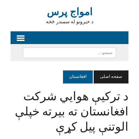
امواج پرس
د خبرونو له سمندر څخه
صفحه اصلی
افغانستان
د ترکیې هوايي شرکت
افغانستان ته بیرته خپلې
الوتنې پیل کړې