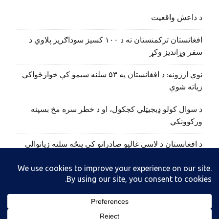
د داعش واقعیت
افغانستان ترکمنستان ته د ۱۰۰ کسیز سوداګریز پلاوي د
سفر وړاندیز وکړ
نوې ارزونه: د افغانستان په ۵۳ سلنه سیمو کې خوارځواکي
زیاته شوې
د سوال کولو ډیجیټلي کجکول، او د خطر سره مخ بسپنه
ورکوونکي
د افغانستان د لاسي غالیو صادراتو کې پنځه سلنه زیاتوالی
راغلی