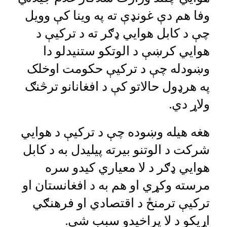
وفا هم دې غونډې ته په وینا کې وویل
چې د کابل هوايي ډګر ته د ترکیې د
هوايي کرښې د الوتکو ستنیدلو دا
وښودله چې د ترکیې حکومت اوخلک
په هرډول حالاتو کې د افغانانو ترڅنګ
ولاړ دي.
هغه هیله وښوده چې د ترکیې د هوايي
شرکت د الوتنو بیرته پیلیدل به د کابل
هوايي ډګر د لا معیاري کیدو سره
مرسته وکړي او هم به د افغانستان او
ترکیې ترمنځ د اقتصادي او فرهنګي
اړیکو د لا پراخیدو سبب شي.