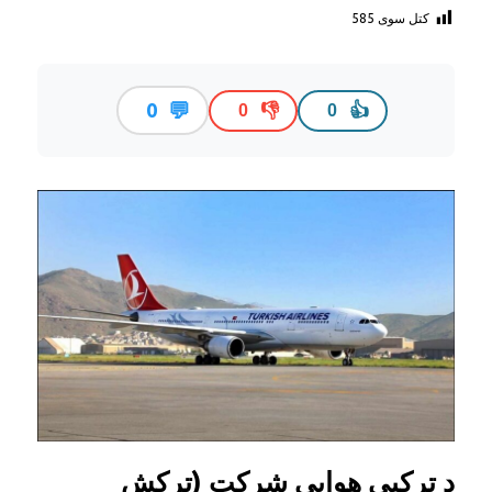
کتل سوی
585
💬
0
👎
👍
0
0
د ترکیې هوايي شرکت
(ترکش