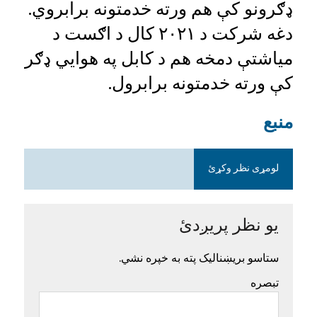
ډګرونو کې هم ورته خدمتونه برابروي.
دغه شرکت د ۲۰۲۱ کال د اګست د
میاشتې دمخه هم د کابل په هوايي ډګر
کې ورته خدمتونه برابرول.
منبع
لومړی نظر وکړئ
یو نظر پریږدئ
ستاسو بریښنالیک پته به خپره نشي.
تبصره