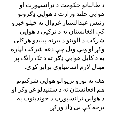
د طالبانو حکومت د ترانسپورټ او
هوايي چلند وزارت د هوايي ډګرونو
رئیس عبدالستار غروال په خپلو خبرو
کې افغانستان ته د ترکیې د هوايي
شرکت د الوتنو د بیرته پیلیدو هرکلی
وکړ او ویې ویل چې دغه شرکت لپاره
به د کابل هوايي ډګر ته د تګ راتګ پر
مهال لازم اسانتیاوي برابر کړي.
هغه په نورو نړیوالو هوايي شرکتونو
هم افغانستان ته د ستنیدلو غږ وکړ او
د هوايي ترانسپورټ د خوندیتوب په
برخه کې یې ډاډ ورکړ.