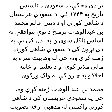
تر دې مخکې، د سعودي د تاسیس
تاریخ په ۱۷۴۴ کې د سعودي عربستان
د شاهي کورنۍ او د دیني عالم محمد
بن عبدالوهاب ترمنځ د یوې موافقې په
اساس ټاکل شوی و. په بدل کې یې په
دې تړون کې د سعودي شاهي کورنۍ
ژمنه کړې وه، چې له وهابیت سره به
مالي ملاتړ کوي او د تعلیم او عامه
اخلاقو په چارو کې به واک ورکوي.
محمد بن عبد الوهاب ژمنه کړې وه،
چې په سعودي عربستان کې د شاهي
کورنۍ واکمني له مذهبي اړخه تصویب