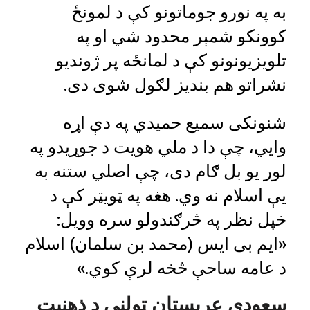
به په نورو جوماتونو کې د لمونځ
کوونکو شمېر محدود شي او په
تلویزیونونو کې د لمانځه پر ژوندیو
نشراتو هم بندیز لګول شوی دی.
شنونکی سمیع حمیدي په دې اړه
وايي، چې دا د ملي هویت د جوړیدو په
لور یو بل ګام دی، چې اصلي ستنه به
یې اسلام نه وي. هغه په ​​​​ټویټر کې د
خپل نظر په څرګندولو سره وویل:
«ایم بی ایس (محمد بن سلمان) اسلام
د عامه ساحې څخه لرې کوي.»
سعودي عربستان ټولنې د ذهنیت