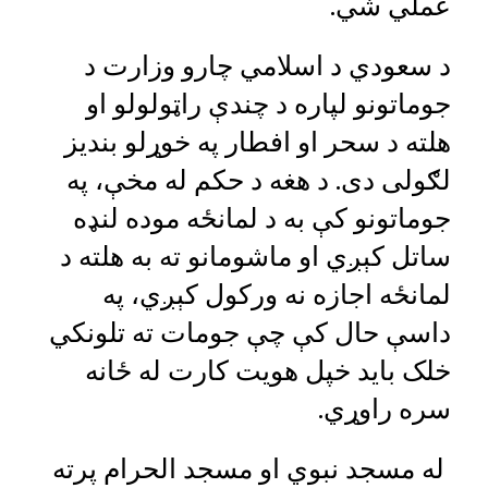
عملي شي.
د سعودي د اسلامي چارو وزارت د
جوماتونو لپاره د چندې راټولولو او
هلته د سحر او افطار په خوړلو بندیز
لګولی دی. د هغه د حکم له مخې، په
جوماتونو کې به د لمانځه موده لنډه
ساتل کېږي او ماشومانو ته به هلته د
لمانځه اجازه نه ورکول کېږي، په
داسې حال کې چې جومات ته تلونکي
خلک باید خپل هویت کارت له ځانه
سره راوړي.
له مسجد نبوي او مسجد الحرام پرته