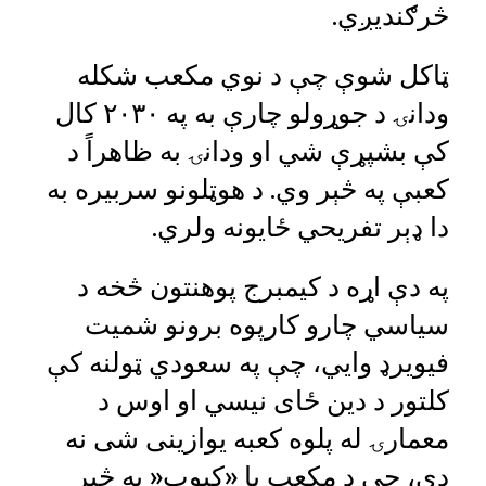
څرګندیږي.
ټاکل شوې چې د نوي مکعب شکله
ودانۍ د جوړولو چارې به په ۲۰۳۰ کال
کې بشپړې شي او ودانۍ به ظاهراً د
کعبې په څېر وي. د هوټلونو سربیره به
دا ډېر تفریحي ځایونه ولري.
په دې اړه د کیمبرج پوهنتون څخه د
سیاسي چارو کارپوه برونو شمیت
فیویرډ وايي، چې په سعودي ټولنه کې
کلتور د دین ځای نیسي او اوس د
معمارۍ له پلوه کعبه یوازینی شی نه
دی، چې د مکعب یا «کیوب« په څیر