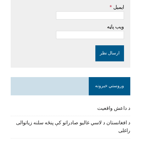
ایمیل
*
ویب پاڼه
وروستي خبرونه
د داعش واقعیت
د افغانستان د لاسي غالیو صادراتو کې پنځه سلنه زیاتوالی
راغلی