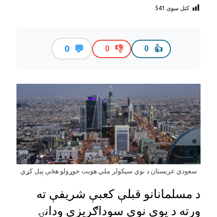
کتل سوی
541
💬
0
👎
👍
0
0
سعودي عربستان د نوي سیکولر ملي هویت جوړولو هڅې پیل کړي
د مسلمانانو قبلې کعبې شریفې ته
ورته د یوې نوي سوداګریزې ودانۍ