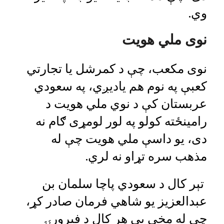
وي.
نوی ملي هویت
نوی مکعب، چې د کمرشل یا تجارتي
کعبې په نوم هم یادیږي، په سعودي
عربستان کې د نوي ملي هویت د
رامینځته کولو په لور لومړی ګام نه
دی، یو داسې ملي هويت چې له
مذهب سره تړاو نه لري.
تېر کال د سعودي پاچا سلمان بن
عبدالعزیز یو شاهي فرمان صادر کړ،
چې له مخې یې هر کال د فبرورۍ