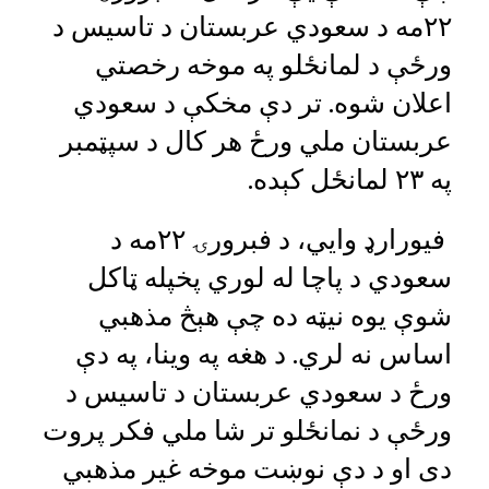
۲۲مه د سعودي عربستان د تاسیس د
ورځې د لمانځلو په موخه رخصتي
اعلان شوه. تر دې مخکې د سعودي
عربستان ملي ورځ هر کال د سپټمبر
په ۲۳ لمانځل کېده.
فیورارډ وايي، د فبرورۍ ۲۲مه د
سعودي د پاچا له لوري پخپله ټاکل
شوې یوه نیټه ده چې هېڅ مذهبي
اساس نه لري. د هغه په ​​وينا، په دې
ورځ د سعودي عربستان د تاسيس د
ورځې د نمانځلو تر شا ملي فکر پروت
دى او د دې نوښت موخه غير مذهبي