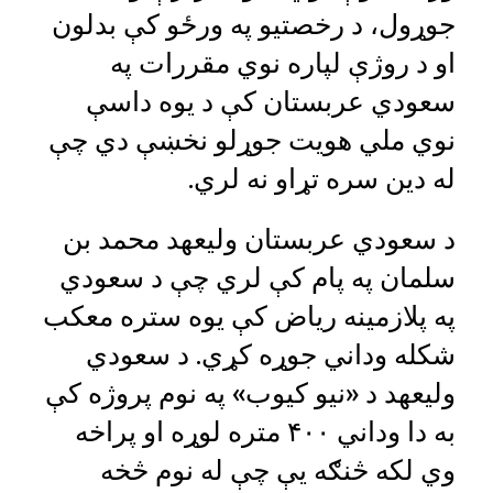
جوړول، د رخصتیو په ورځو کې بدلون
او د روژې لپاره نوي مقررات په
سعودي عربستان کې د یوه داسې
نوي ملي هویت جوړلو نخښې دي چې
له دین سره تړاو نه لري.
د سعودي عربستان ولیعهد محمد بن
سلمان په پام کې لري چې د سعودي
په پلازمینه ریاض کې یوه ستره معکب
شکله وداني جوړه کړي. د سعودي
ولیعهد د «نیو کیوب» په نوم پروژه کې
به دا وداني ۴۰۰ متره لوړه او پراخه
وي لکه څنګه یې چې له نوم څخه