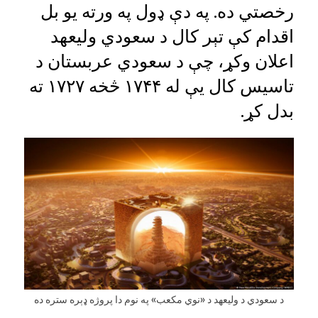
رخصتي ده. په دې ډول په ورته یو بل
اقدام کې تېر کال د سعودي ولیعهد
اعلان وکړ، چې د سعودي عربستان د
تاسیس کال یې له ۱۷۴۴ څخه ۱۷۲۷ ته
بدل کړ.
د سعودي د وليعهد د «نوي مکعب» په نوم دا پروژه ډېره ستره ده