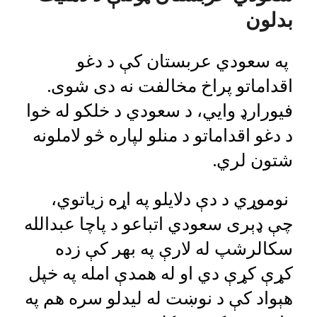
بدلون
په سعودي عربستان کې د دغو
اقداماتو پراخ مخالفت نه دی شوی.
فیورارډ وايي، د سعودي د خلکو له خوا
د دغو اقداماتو د منلو لپاره څو لاملونه
شتون لري.
نوموړي د دې دلایلو په اړه زیاتوي،
چې ډېرى سعودي اتباعو د پاچا عبدالله
سکالرشپ له لارې په بهر کې زده
کړې کړې دي او له همدې امله په خپل
هېواد کې د نوښت له ليدلو سره هم په