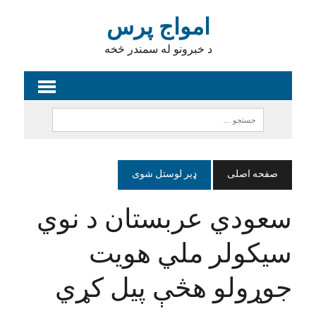
امواج پرس
د خبرونو له سمندر څخه
صفحه اصلی
ډیر لوستل شوی
سعودي عربستان د نوي
سیکولر ملي هویت
جوړولو هڅې پیل کړي