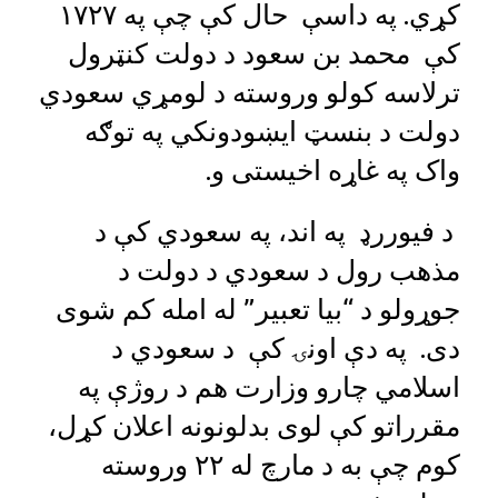
کړي. په داسې حال کې چې په ۱۷۲۷
کې محمد بن سعود د دولت کنټرول
ترلاسه کولو وروسته د لومړي سعودي
دولت د بنسټ ایښودونکي په توګه
واک په غاړه اخیستی و.
د فیوررډ په اند، په سعودي کې د
مذهب رول د سعودي د دولت د
جوړولو د “بیا تعبیر” له امله کم شوی
دی. په دې اونۍ کې د سعودي د
اسلامي چارو وزارت هم د روژې په
مقرراتو کې لوی بدلونونه اعلان کړل،
کوم چې به د مارچ له ۲۲ وروسته