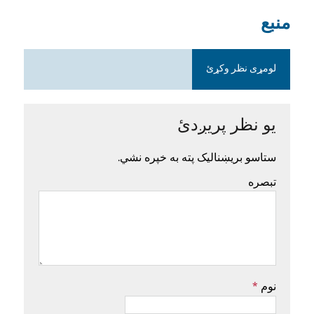
منبع
لومړی نظر وکړئ
یو نظر پریږدئ
ستاسو بریښنالیک پته به خپره نشي.
تبصره
نوم
*