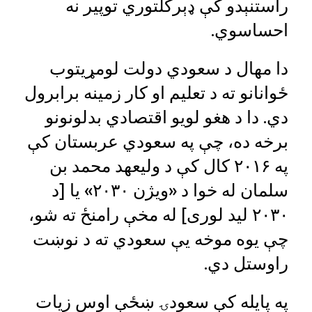
راستنېدو کې ډېرکلتوري توپير نه
احساسوي.
دا مهال د سعودي دولت لومړیتوب
ځوانانو ته د تعلیم او کار زمینه برابرول
دي. دا د هغو لویو اقتصادي بدلونونو
برخه ده، چې په سعودي عربستان کې
په ۲۰۱۶ کال کې د ولیعهد محمد بن
سلمان له خوا د «ویژن ۲۰۳۰» یا [د
۲۰۳۰ لید لوری] له مخې رامنځ ته شو،
چې یوه موخه یې سعودي ته د نوښت
راوستل دي.
په پایله کې سعودۍ ښځې اوس زیات