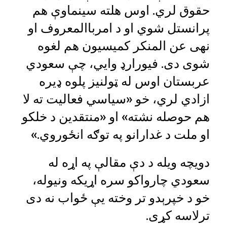
حقوق لري. اوس هلته سینماوې هم
پرانستل شوي او د امرباالمعروف او
نهی عن المنکر کمیسیون هم لغوه
شوی دی. فیورارډ وايي، چې سعودي
عربستان اوس له ټولنیز پلوه ډیره
ازادي لري، خو «سیاسي فعالیت ته لا
هم حوصله نشته» او «منتقدین د خلکو
او ملت د غدارانو په توګه انځوروي.»
دویچه ویله د دې مقالې په اړه له
سعودي چارواکو سره اړیکه ونیوله،
خو د خپرېدو تر وخته یې ځواب نه دی
ترلاسه کړی.