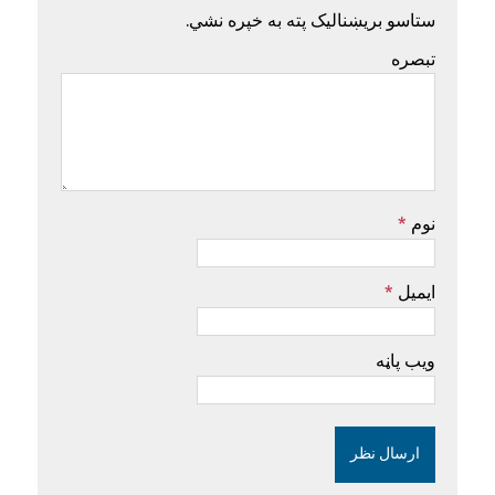
ستاسو بریښنالیک پته به خپره نشي.
تبصره
نوم
*
ایمیل
*
ویب پاڼه