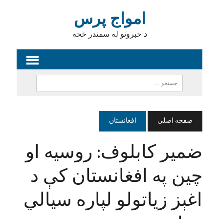
امواج پرس
د خبرونو له سمندر څخه
صفحه اصلی
افغانستان
ضمیر کابلوف: روسیه او
چین په افغانستان کې د
اغېز زیاتولو لپاره سیالي