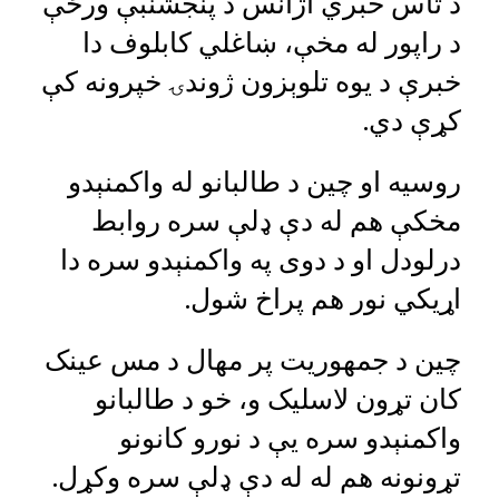
د تاس خبري اژانس د پنجشنبې ورځې
د راپور له مخې، ښاغلي کابلوف دا
خبرې د یوه تلوېزون ژوندۍ خپرونه کې
کړې دي.
روسیه او چین د طالبانو له واکمنېدو
مخکې هم له دې ډلې سره روابط
درلودل او د دوی په واکمنېدو سره دا
اړیکي نور هم پراخ شول.
چین د جمهوریت پر مهال د مس عینک
کان تړون لاسلیک و، خو د طالبانو
واکمنېدو سره یې د نورو کانونو
تړونونه هم له له دې ډلې سره وکړل.