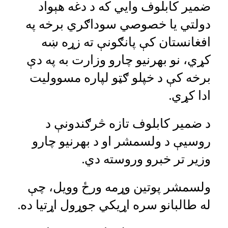
ضمیر کابلوف وايي که د دغه هېواد
دولتي یا خصوصي سوداګري برخه په
افغانستان کې پانګونې ته زړه ښه
کړي، نو بهرنیو چارو وزارت به په دې
برخه کې د خپلو ګټو لپاره مسوولیت
ادا کړي.
د ضمیر کابلوف تازه څرګندونې د
روسیې د ولسمشر او د بهرنیو چارو
وزیر تر خبرو وروسته دي.
ولسمشر پوتین وړمه ورځ وویل، چې
له طالبانو سره اړیکي جوړول اړتیا ده.