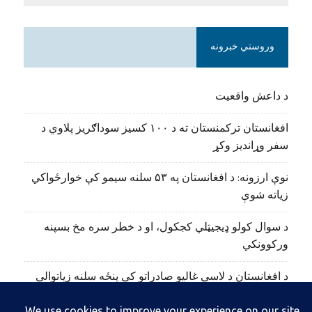
وروستي خبرونه
د داعش واقعیت
افغانستان ترکمنستان ته د ۱۰۰ کسیز سوداګریز پلاوي د
سفر وړاندیز وکړ
نوې ارزونه: د افغانستان په ۵۳ سلنه سیمو کې خوارځواکي
زیاته شوې
د سوال کولو ډیجیټلي کجکول، او د خطر سره مخ بسپنه
ورکوونکي
د افغانستان د لاسي غالیو صادراتو کې پنځه سلنه زیاتوالی
راغلی