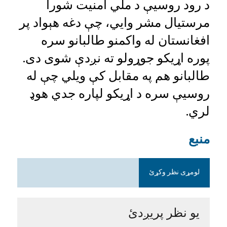
د رود روسیې د ملي امنیت شورا
مرستیال مشر وايي، چې دغه هېواد پر
افغانستان له واکمنو طالبانو سره
پوره اړیکو جوړولو ته نږدې شوی دی.
طالبانو هم په مقابل کې ویلي چې له
روسیې سره د اړیکو لپاره جدي هوډ
لري.
منبع
لومړی نظر وکړئ
یو نظر پریږدئ