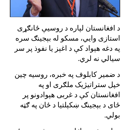
د افغانستان لپاره د روسیې ځانګړی
استازی وايي، مسکو له بېجینګ سره
په دغه هېواد کې د اغېز یا نفوذ پر سر
سیالي نه لري.
د ضمیر کابلوف په خبره، روسیه چین
خپل ستراتیژیک ملګری او په
افغانستان کې د غربی هېوادونو پر
ځای د بېجینګ ښکېلتیا د ځان په ګټه
بولي.