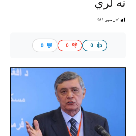
نه لري
کتل سوی
565
💬
0
👎
👍
0
0