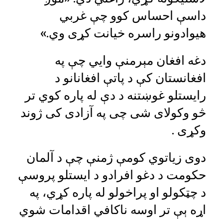
داسې احساس کوو چې غربي
هیوادونو راسره خیانت کړی وي.»
دغه افغان مېرمنې وايي چې په
افغانستان کې د پاتې افغانانو د
رايستلو غوښتنه د دې له پاره کوي تر
څو وکولای شی چی په آزادی کی ژوند
وکړی .
دوی زیاتوي کومې ژمنې چې د آلمان
حکومت د دغو افرادو د ايستلو پروسې
د چټکولو او پراخولو له پاره کړي، په
اړه ېې تر اوسه ناکافي اقدامات شوي