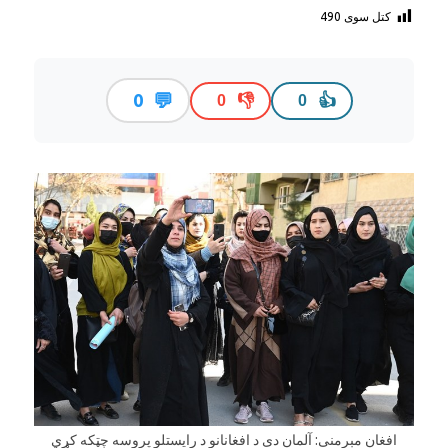
کتل سوی
490
💬
0
👎
👍
0
0
افغان مېرمنې: آلمان دې د افغانانو د رایستلو پروسه چټکه کړي