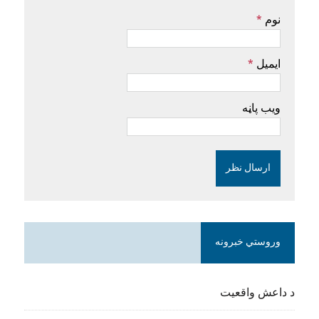
نوم
*
ایمیل
*
ویب پاڼه
وروستي خبرونه
د داعش واقعیت