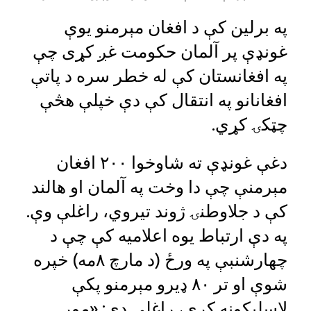
په برلین کې د افغان مېرمنو یوې
غونډې پر آلمان حکومت غږ کړی چې
په افغانستان کې له خطر سره د پاتې
افغانانو په انتقال کې دې خپلې هڅې
چټکۍ کړي.
دغې غونډې ته شاوخوا ۲۰۰ افغان
مېرمنې چې دا وخت په آلمان او هالند
کې د جلاوطنۍ ژوند تيروي، راغلې وې.
په دې ارتباط یوه اعلامیه کې چې د
چهارشنبې په ورځ (د مارچ ۸مه) خپره
شوې او تر ۸۰ ډيرو مېرمنو پکې
لاسلیکونه کړي، راغلي دي: «موږ