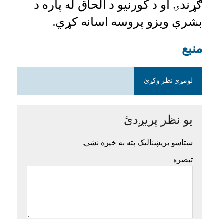
ګړندۍ او د کورنیو د الحاق له پاره د
بشري ويزو پروسه اسانه کړي.
منبع
لومړی نظر وکړئ
یو نظر پریږدئ
ستاسو بریښنالیک پته به خپره نشي.
تبصره