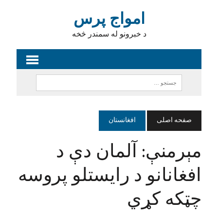
امواج پرس
د خبرونو له سمندر څخه
صفحه اصلی
افغانستان
مېرمنې: آلمان دې د
افغانانو د رایستلو پروسه
چټکه کړي