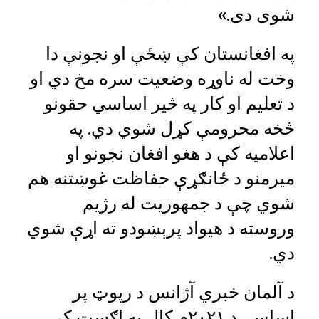
شوی دی.»
په افغانستان کې ښځې او نجونې دا
وخت له ناوړه وضعیت سره مخ دي او
د تعليم او کار په څير اساسي حقونو
څخه محرومې کړل شوي دي. په
اعلامیه کې د هغو افغان نجونو او
میرمنو د ځانګړې حفاظت غوښتنه هم
شوي چې د جمهوریت له رژيم
وروسته د هیواد پرېښودو ته اړې شوي
دي.
د آلمان خبري آژانس د رپوټ پر
اساس، د ۲۰۲۱م کال په اګست کې