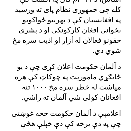
کله چی جمهوری نظام پای ته ورسید
په افغانستان کې د بهرنيو ځواکونو
پخواني افغان کارکونکي او د بشري
حقونو فعالان له آزار او اذیت سره مخ
شوي دي.
د آلمان حکومت اعلان کړی چې د یو
ځانګړي ماموريت په چوکاټ کې هره
میاشت له خطر سره مخ ۱۰۰۰ تنه
افغانان کولی شي آلمان ته راشي.
اعلامېې د آلمان حکومت څخه غوښتې
چې په دې برخه کې دې خپلې هڅې