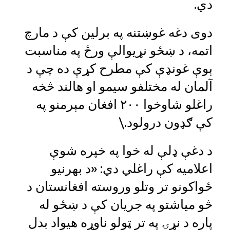
دي.
دوی دغه غوښتنه په برلين کې د مارچ
اتمه، د ښځو نړیوالې ورځ په مناسبت
ېوې غونډې کې مطرح کړې ده چې د
آلمان له مختلفو سيمو او هالند څخه
راغلو شاوخوا ۲۰۰ افغان مېرمنو په
کې ګډون درولود.\
د دغې ډلې له خوا په خپره شوې
اعلاميه کې راغلي دي: «د بهرنيو
ځواکونو تر وتلو وروسته افغانستان د
څو میاشتو په جریان کې د ښځو له
پاره د نړۍ په تر ټولو ناوړه هیواد بدل