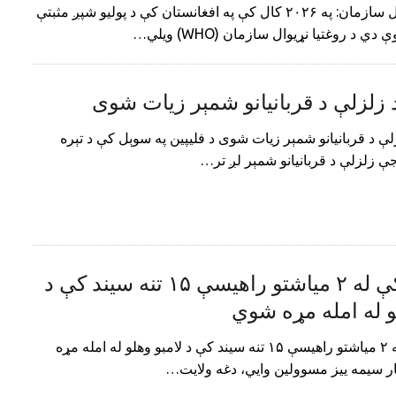
د روغتیا نړیوال سازمان: په ۲۰۲۶ کال کې په افغانستان کې د پولیو شپږ مثبتې
 د روغتیا نړیوال سازمان (WHO) ویلي…
د زلزلې د قربانیانو شمېر زیات شوی
زلې د قربانیانو شمېر زیات شوی د فلیپین په سوېل کې د تېره
ننګرهار کې له ۲ میاشتو راهیسې ۱۵ تنه سیند کې د
و له امله مړه شوي
ننګرهار کې له ۲ میاشتو راهیسې ۱۵ تنه سیند کې د لامبو وهلو له امله مړه
ر سیمه ییز مسوولین وایي، دغه ولایت…