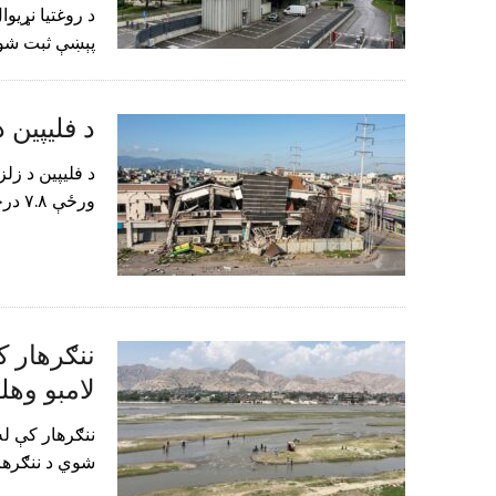
پېښې ثبت شوې دي
د فلیپین 
د فلیپین د زل
ورځې ۷.۸ درجې زلزلې د قربانیانو شمېر لږ تر…
لامبو وهل
شوي د ننګرها