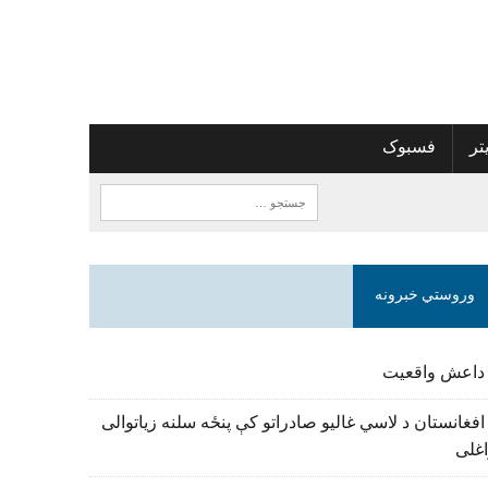
تر
فسبوک
وروستي خبرونه
 داعش واقعیت
افغانستان د لاسي غالیو صادراتو کې پنځه سلنه زیاتوالی
اغلی