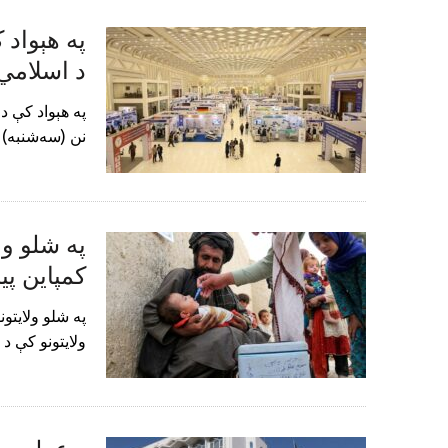
په هېواد 
د اسلامي 
په هېواد کې د
نن (سه‌شنبه)
په شلو ول
کمپاین پ
په شلو ولایتو
ولایتونو کې د