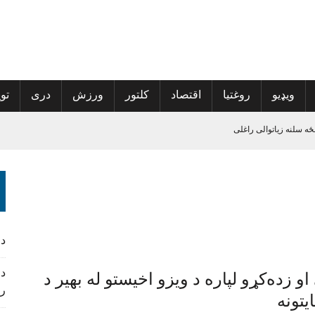
ویډیو
روغتیا
اقتصاد
کلتور
ورزش
دری
توی
ځه سلنه زیاتوالی راغلی
پراخې شي
ه نوم‌لړ کې راغلي
 کمپاین پیل کړی
د
د 
او زده‌کړو لپاره د ویزو اخیستو له بهیر د
ر
یتونه