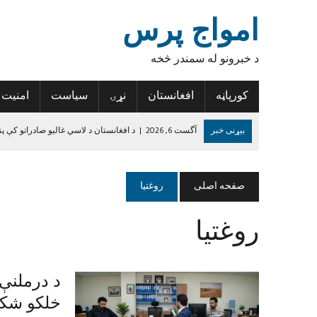
امواج پرس
د خبرونو له سمندر څخه
کورپاڼه
افغانستان
نړۍ
سیاست
امنیت
بیړنی خبر
آگست 6, 2026
|
د افغانستان د لاسي غالیو صادراتو کې پن
آگست 6, 2026
|
د روغتیا نړۍوال سازمان: د پولیو د مخنیوي هڅې دې 
آگست 6, 2026
|
تازه درجه‌بندي؛ پنځه افغان لوبغاړي د نړۍ د غوره لسو پ
صفحه اصلی
روغتیا
آگست 5, 2026
|
نورستان کې ۱۹ تاریخي سیمې او اثار ثبت شوي
روغتیا
آگست 5, 2026
|
کندهار کې یوه ځوان د اضافي درسي کتابونو د راټولولو
جون 14, 2024
|
د داعش واقعیت
د درملنې 
خلکو شکا