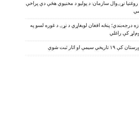
روغتیا نړۍوال سازمان: د پولیو د مخنیوي هڅې دې پراخې
ي
زه درجه‌بندي؛ پنځه افغان لوبغاړي د نړۍ د غوره لسو په
م‌لړ کې راغلي
تان کې ۱۹ تاریخي سیمې او اثار ثبت شوي