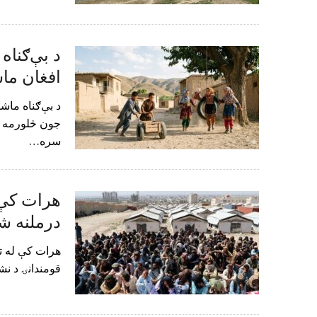
د بې‌ګناه 
افغان ما
د بې‌ګناه ماشو
جون څلورمه د 
سره…
درملنه ش
قومندانۍ د نش