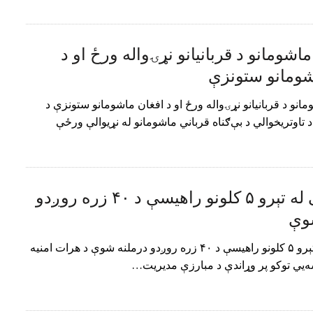
ماشومانو د قربانیانو نړۍواله ورځ او د
شومانو ستونزې
مانو د قربانیانو نړۍواله ورځ او د افغان ماشومانو ستونزې د
تاوتریخوالي د بې‌ګناه قرباني ماشومانو له نړیوالې ورځې
هرات کې له تېرو ۵ کلونو راهیسې د ۴۰ زره روږدو
وې
هرات کې له تېرو ۵ کلونو راهیسې د ۴۰ زره روږدو درملنه شوې د هرات امنیه
ه‌يي توکو پر وړاندې د مبارزې مدیریت…