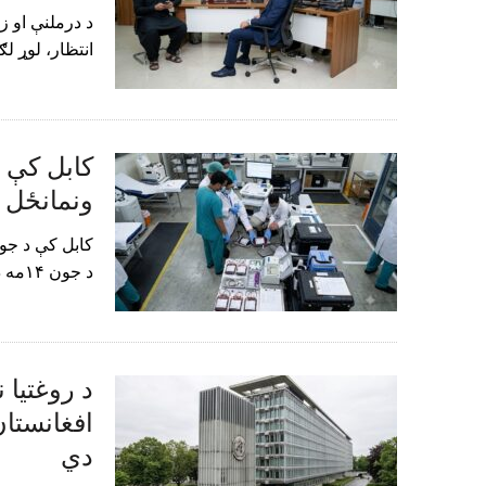
د درملنې او ز
انتظار، لوړ ل
ونمانځل 
د جون ۱۴مه د وینې ورکولو له نړۍوالې ورځې سره برابره…
افغانستا
دي