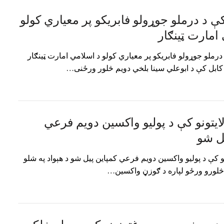
کې د درملو جوړولو فابریکو پر معیاري کولو
امارت ټینګار
 درملو جوړولو فابریکو پر معیاري کولو د اسلامي امارت ټینګار
 کابل کې د ابوعلي سينا بلخي دویم څلور ورځنی…
ایتونو کې د پولیو واکسین دویم فرعي
یل شو
نو کې د پولیو واکسین دویم فرعي کمپاین پیل شو د هېواد په شلو
 څلورو ورځو لپاره د ګوزڼ واکسین…