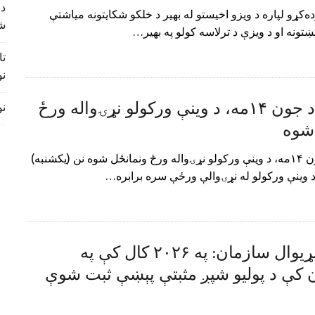
د 
ده‌کړو لپاره د ویزو اخیستو له بهیر د خلکو شکایتونه میاشتې
ش
ګښتونه او د ویزې د ترلاسه کولو په بهیر…
تا
نو
کابل کې د جون ۱۴مه، د وینې ورکولو نړۍواله ورځ
نورس
شوه
کابل کې د جون ۱۴مه، د وینې ورکولو نړۍواله ورځ ونمانځل شوه نن (یکشنبه)
د روغتیا نړیوال سازمان: په ۲۰۲۶ کال کې په
ن کې د پولیو شپږ مثبتې پېښې ثبت شوې