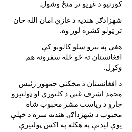
کورنیو د غړیو تر منځ وشول.
شهزادګۍ هندیه د غازي امان الله خان
تر ټولو کشره لور وه.
هغې په تیرو شلو کالونو کې
افغانستان ته څو ځله سفرونه هم
وکړل.
د افغانستان د مخکني جمهور رئیس
محمد اشرف غني د کلتوري او ټولنیزو
چارو د ریاست مشر محبوب شاه
محبوب د شهزداګۍ هندیه سره د خپلې
یوې لیدنې په هکله په اکس ټولنیزې