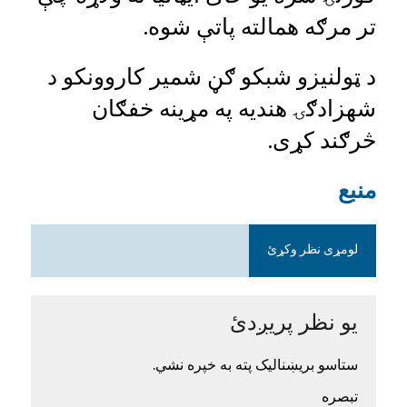
تر مرګه همالته پاتې شوه.
د ټولنیزو شبکو ګڼ شمیر کاروونکو د
شهزادګۍ هندیه په مړینه خفګان
څرګند کړی.
منبع
لومړی نظر وکړئ
یو نظر پریږدئ
ستاسو بریښنالیک پته به خپره نشي.
تبصره