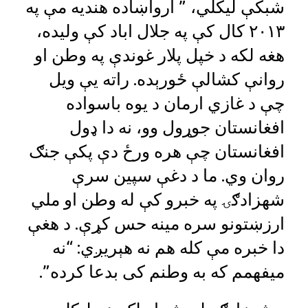
شبکې لیکلي، ” ارواښاده هندیه مې په
۲۰۱۳ کال کې په جلال اباد کې ولیده،
هغه لکه د خپل پلار غوندې په وطن او
روانې کشالې ځورېده. راته یې ویل
چې د غازي ارمان د یوه باسواده
افغانستان جوړول وو، نه دا ډول
افغانستان چې هره ورځ دې پکې جنګ
روان وي. ما د دغې سپین سرې
شهزادګۍ په خبرو کې له وطن او ملي
ارزښتونو سره مینه حس کړې. د هغې
دا خبره مې کله هم نه هېریږي: “نه
میفهمم که به وطنم کی بدعا کرده”.