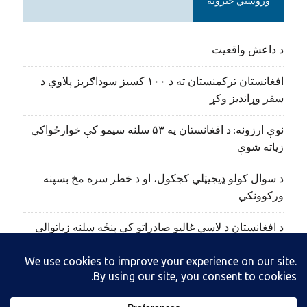
وروستي خبرونه
د داعش واقعیت
افغانستان ترکمنستان ته د ۱۰۰ کسیز سوداګریز پلاوي د
سفر وړاندیز وکړ
نوې ارزونه: د افغانستان په ۵۳ سلنه سیمو کې خوارځواکي
زیاته شوې
د سوال کولو ډیجیټلي کجکول، او د خطر سره مخ بسپنه
ورکوونکي
د افغانستان د لاسي غالیو صادراتو کې پنځه سلنه زیاتوالی
راغلی