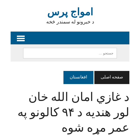
امواج پرس
د خبرونو له سمندر څخه
صفحه اصلی
افغانستان
د غازي امان الله خان
لور هندیه د ۹۴ کالونو په
عمر مړه شوه