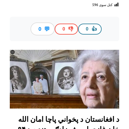
کتل سوی
596
💬
0
👎
👍
0
0
د افغانستان د پخواني پاچا امان الله