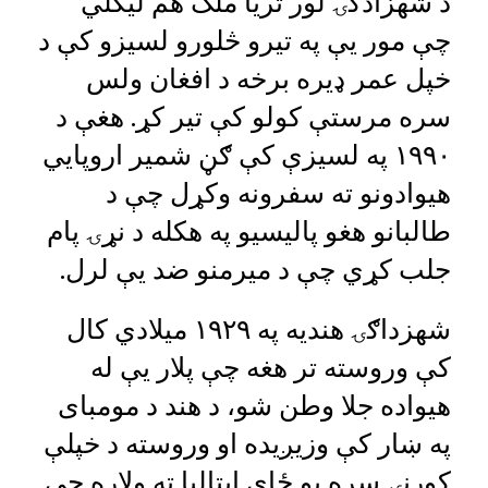
د شهزادګۍ لور ثریا ملک هم لیکلي
چې مور یې په تیرو څلورو لسیزو کې د
خپل عمر ډیره برخه د افغان ولس
سره مرستې کولو کې تیر کړ. هغې د
۱۹۹۰ په لسیزې کې ګڼ شمیر اروپایي
هیوادونو ته سفرونه وکړل چې د
طالبانو هغو پالیسیو په هکله د نړۍ پام
جلب کړي چې د میرمنو ضد یې لرل.
شهزداګۍ هندیه په ۱۹۲۹ میلادي کال
کې وروسته تر هغه چې پلار یې له
هیواده جلا وطن شو، د هند د مومبای
په ښار کې وزیږیده او وروسته د خپلې
کورنۍ سره یو ځای ایټالیا ته ولاړه چې