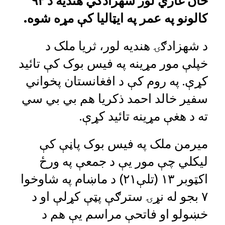
خان غازي لور شهزادګي هندیه د ۹۴
کالونو په عمر په ایټالیا کې مړه شوه.
د شهزادګۍ هندیه لور، ثریا ملک د
خپلې مور مړینه په فیس بوک کې تائید
کړې. په روم کې د افغانستان پخواني
سفیر خالد احمد ذکریا هم بي بي سي
ته د هغې مړینه تائید کړې.
میرمن ملک په فیس بوک پاڼې کې
لیکلي چې مور یې د جمعې په ورځ
اکټوبر ۱۳ (تلې۲۱) د ماښام په شاوخوا
۷ بجو له نړۍ سترګې پټې کړلې او د
خښولو او فاتحې مراسم یې هم د