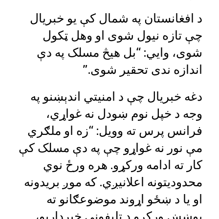
د افغانستان په شمال کې یو خبریال
چې تازه نیول شوی او وهل ټکول
شوی، وايي: “بل هیڅ مسلک په دې
اندازه ندی تحقیر شوی.”
دغه خبریال چې د امنیتي اندېښنو په
وجه د خپل نوم ښودل نه غواړي،
فرانس پرس ته وویل: “زه او ملګري
مې نور نه غواړو چې په دې مسلک کې
کار ته ادامه ورکړو. هره ورځ نوي
محدودیتونه اعلانیږي. که موږ بریدونه
او یا د ښځو اړوند موضوعګانو ته
پوښښ ورکړو د تلیفوني خبرداریو،