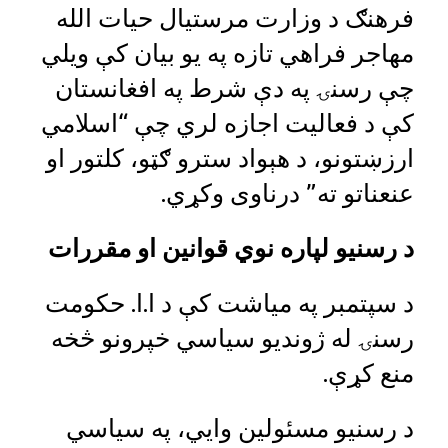
فرهنګ د وزارت مرستیال حیات الله
مهاجر فراهي تازه په یو بیان کې ویلي
چې رسنۍ په دې شرط په افغانستان
کې د فعالیت اجازه لري چې “اسلامي
ارزښتونو، د هېواد سترو ګټو، کلتور او
عنعناتو ته” درناوی وکړي.
د رسنیو لپاره نوي قوانین او مقررات
د سپتمبر په میاشت کې د ا.ا. حکومت
رسنۍ له ژوندیو سیاسي خپرونو څخه
منع کړې.
د رسنیو مسئولین وايي، په سیاسي