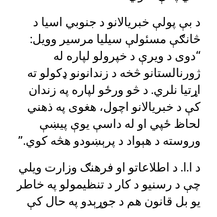
د بې پولې خبریالانو د جنوبي اسیا د
څانګې مسئولې سیلیا مرسیر وویل:
“دوی د ویرې د خپرولو لپاره له
ژورنالستانو څخه د زندانونو ډکولو ته
اړتیا نلري. د څو ورځو لپاره په زندان
کې د خبریالانو اچول، هغوی په ذهني
لحاظ ځپي او له داسې یوې پیښې
وروسته د هېواد د پرېښودو هڅه کوي.”
د ا.ا. د اطلاعاتو او فرهنګ وزارت ویلي
چې د رسنیو د کار د تنظیمولو په خاطر
یو بل قانون هم د جوړېدو په حال کې