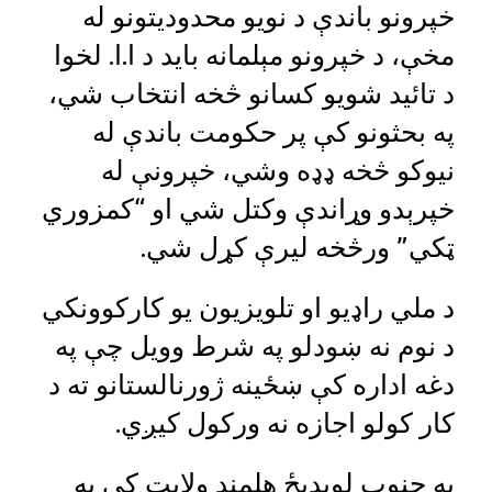
خپرونو باندې د نويو محدودیتونو له
مخې، د خپرونو مېلمانه باید د ا.ا. لخوا
د تائید شویو کسانو څخه انتخاب شي،
په بحثونو کې پر حکومت باندې له
نیوکو څخه ډډه وشي، خپرونې له
خپرېدو وړاندې وکتل شي او “کمزوري
ټکي” ورڅخه لیرې کړل شي.
د ملي راډیو او تلویزیون یو کارکوونکي
د نوم نه ښودلو په شرط وویل چې په
دغه اداره کې ښځینه ژورنالستانو ته د
کار کولو اجازه نه ورکول کیږي.
په جنوب لویدیځ هلمند ولایت کې په