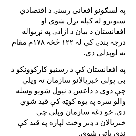
په لسګونو افغانې رسنۍ د اقتصادي
ستونزو له کبله تړل شوي او
افغانستان د بیان د ازادۍ په نړیواله
درجه بندۍ کې له ۱۲۲ څخه ۱۷۸م مقام
ته لوېدلی دی.
په افغانستان کې د رسنیو کارکوونکو د
بې پولې خبریالانو سازمان ته ویلي
چې دوی د داعش د نیول شویو وسله
والو سره په یوه کوټه کې قید شوي
دي. خو دغه سازمان ویلي چې
خبریالان د ډیر وخت لپاره په قید کې
ندي پاتې شوي.