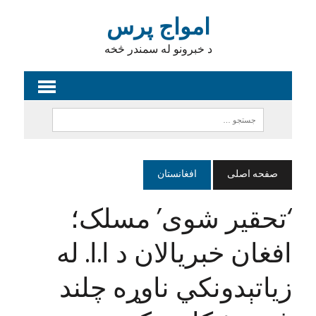
امواج پرس
د خبرونو له سمندر څخه
صفحه اصلی
افغانستان
‘تحقیر شوی’ مسلک؛
افغان خبریالان د ا.ا. له
زیاتېدونکي ناوړه چلند