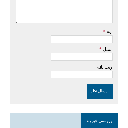
نوم
*
ایمیل
*
ویب پاڼه
وروستي خبرونه