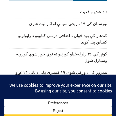
د داعش واقعیت
نورستان کې ۱۹ تاریخي سیمې او اثار ثبت شوي
کندهار کې یوه ځوان د اضافي درسي کتابونو د راټولولو
کمپاین پیل کړی
کونړ کې ۳۶ زلزله‌ځپلو کورنیو ته نوي جوړ شوي کورونه
وسپارل شول
نیمروز کې د ورکې شوې ۱۹ کسیزې ډلې د پاتې ۱۴ غړو
مړي هم وموندل شول