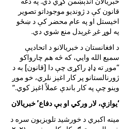
خبریالان اندېښمن کړي دي. په دغه
قانون کې د ژوندیو موجوداتو تصویر
اخیستل او په عام محضر کې د ښځو
په لوړ غږ غږېدل منع شوي دي.
د افغانستان د خبریالانو د اتحادیې
سمیع الله وايي، که څه هم چارواکو
“موږ ته ډاډ راکړی چې دا [قانون] به د
ژورنالستانو پر کار اغېز نلري، خو موږ
وینو چې په کار باندې عملاً اغېز کوي.”
‘یوازې، لار ورکي او بې دفاع’ خبریالان
مینه اکبري د خورشید تلویزیون سره د