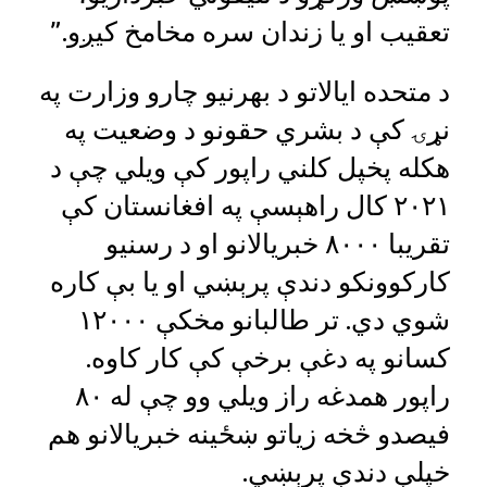
تعقیب او یا زندان سره مخامخ کیږو.”
د متحده ایالاتو د بهرنیو چارو وزارت په
نړۍ کې د بشري حقونو د وضعیت په
هکله پخپل کلني راپور کې ویلي چې د
۲۰۲۱ کال راهېسې په افغانستان کې
تقریبا ۸۰۰۰ خبریالانو او د رسنیو
کارکوونکو دندې پرېښي او یا بې کاره
شوي دي. تر طالبانو مخکې ۱۲۰۰۰
کسانو په دغې برخې کې کار کاوه.
راپور همدغه راز ویلي وو چې له ۸۰
فیصدو څخه زیاتو ښځینه خبریالانو هم
خپلې دندې پرېښي.