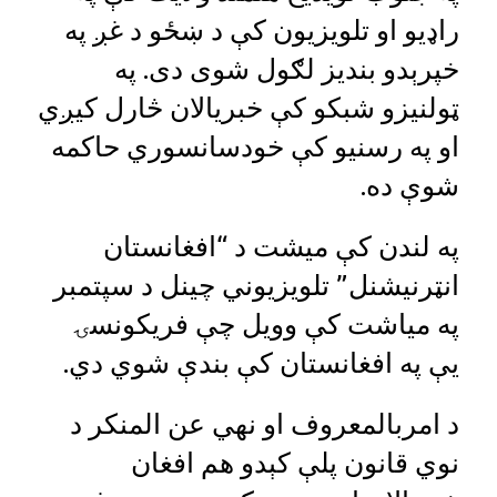
راډیو او تلویزیون کې د ښځو د غږ په
خپرېدو بندیز لګول شوی دی. په
ټولنیزو شبکو کې خبریالان څارل کیږي
او په رسنیو کې خودسانسوري حاکمه
شوې ده.
په لندن کې میشت د “افغانستان
انټرنیشنل” تلویزیوني چینل د سپتمبر
په میاشت کې وویل چې فریکونسۍ
یې په افغانستان کې بندې شوي دي.
د امربالمعروف او نهي عن المنکر د
نوي قانون پلې کېدو هم افغان