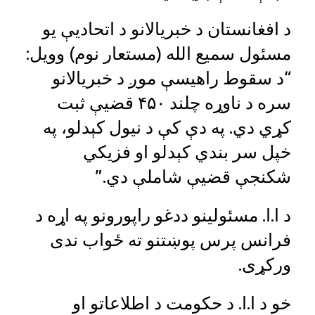
د افغانستان د خبریالانو د اتحادیې یو
مسئول سمیع الله (مستعار نوم) وویل:
“د سقوط راهیسې موږ د خبریالانو
سره د ناوړه چلند ۴۵۰ قضیې ثبت
کړي دي. په دې کې د نیول کېدلو، په
خپل سر بندي کېدلو او فزیکي
شکنجې قضیې شاملې دي.”
د ا.ا. مسئولینو ددغو راپورونو په اړه د
فرانس پرس پوښتنو ته ځواب ندی
ورکړی.
خو د ا.ا. د حکومت د اطلاعاتو او