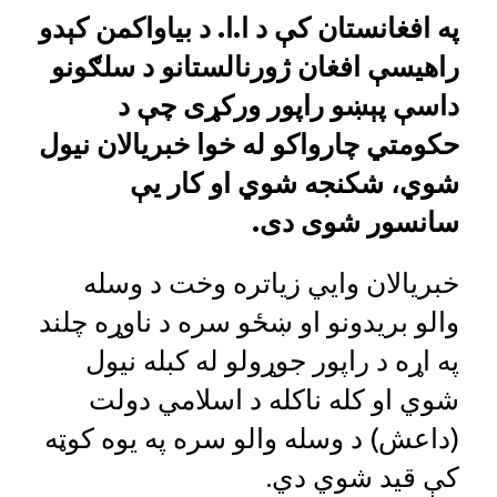
په افغانستان کې د ا.ا. د بیاواکمن کېدو
راهیسې افغان ژورنالستانو د سلګونو
داسې پېښو راپور ورکړی چې د
حکومتي چارواکو له خوا خبریالان نیول
شوي، شکنجه شوي او کار یې
سانسور شوی دی.
خبریالان وايي زیاتره وخت د وسله
والو بریدونو او ښځو سره د ناوړه چلند
په اړه د راپور جوړولو له کبله نیول
شوي او کله ناکله د اسلامي دولت
(داعش) د وسله والو سره په یوه کوټه
کې قید شوي دي.