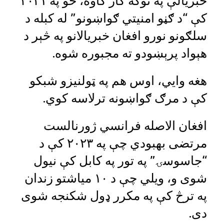
خبریالې په توګه کار کاوه، خو په ۲۰۲۱
کې “د ګڼو امنیتي ګواښونو” له کبله د
سلګونو نورو افغان خبریالانو په څېر د
هېواد پرېښودو ته مجبوره شوه.
هغه وايي، اوس هم په ټولنیزو شبکو
کې د مرګ ګواښونه ترلاسه کوي.
افغان الاصله فرانسي ژورنالست
مرتضی بهبودي چې په ۲۰۲۳ کې د
“جاسوسۍ” په تور په کابل کې نیول
شوی و، ويلي چې د ۱۰ میاشتو زندان
په ترڅ کې په مکرر ډول شکنجه شوی
دی.