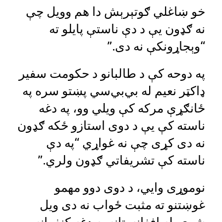
خو ښاغلي ګوتېرېش دا هم وویل چې
نه ګډون یې د دې ناستې پایلو ته
“وېجاړونکې نه دی.”
په دوحه کې د طالبانو د حکومت سفیر
ډاکټر نعیم له بي‌بي‌سي پښتو سره په
ځانګړې مرکه کې ویلي وو، په دغه
ناسته کې یې د دوی استازو ځکه ګډون
نه دی کړی چې نه غواړي “په دې
ناسته کې تشریفاتي ګډون ولري.”
نوموړی وايي، د دوی دوو مهمو
غوښتنو ته مثبت ځواب نه دی ویل