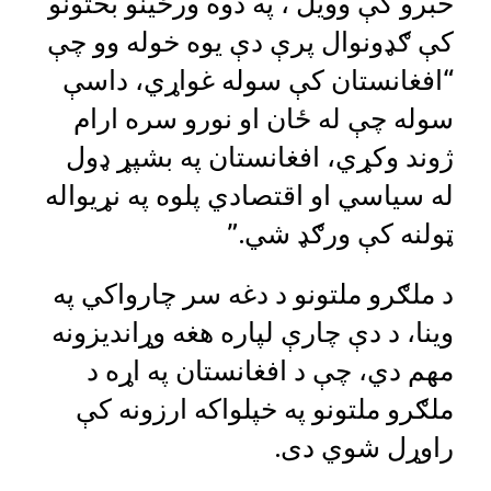
خبرو کې وویل ، په دوه ورځینو بحثونو
کې ګډونوال پرې دې یوه خوله وو چې
“افغانستان کې سوله غواړي، داسې
سوله چې له ځان او نورو سره ارام
ژوند وکړي، افغانستان په بشپړ‌ ډول
له سیاسي‌ او اقتصادي‌ پلوه په نړیواله
ټولنه کې ورګډ شي.”
د ملګرو ملتونو د دغه سر چارواکي په
وینا،‌ د دې چارې لپاره هغه وړاندیزونه
مهم دي، چې د افغانستان په اړه د
ملګرو ملتونو په خپلواکه ارزونه کې
راوړل شوي دی.