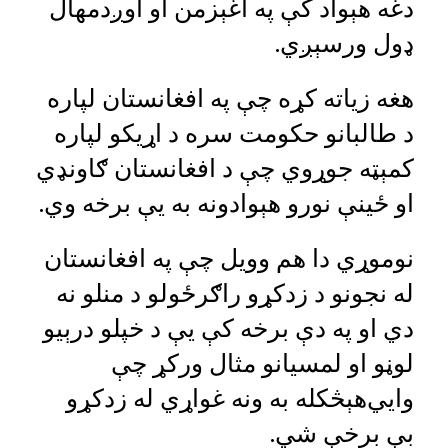
دغه هېواد کې په اغېزمن او اوږدمهال
ډول ورسېږي.‌
هغه زیاته کړه چې په افغانستان لپاره
د طالبانو حکومت سره د اړیکو لپاره
کمېټه جوړوي چې د افغانستان ګاونډي
او ځینې نورو هېوادونه به یې برخه وي.‌
نوموړي دا هم وویل چې په افغانستان
له نجونو د زدکړو راګرځولو د منلو نه
دي‌ او په دې برخه کې یې د خپلو درېیو
لوڼو او لمسیانو مثال ورکړ چې
وايي‌هېڅکله به ونه غواړي له زدکړو
بې برخې شي.‌