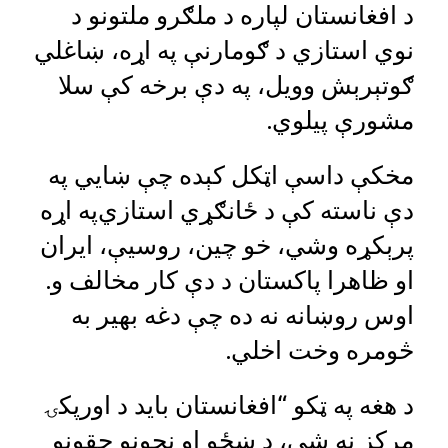
د افغانستان لپاره د ملګرو ملتونو د
نوي‌ استازي د ګومارنې په اړه، ښاغلي
ګوتېرېش وویل، په دې برخه کې سلا
مشورې پیلوي.
مخکې داسې اټکل کېده چې ښايي په
دې ناسته کې د ځانګړي ‌استازي‌په اړه
پرېکړه وشي، خو چین، روسیې،‌ ایران
او ظاهرا پاکستان د دې کار مخالف و.‌
اوس روښانه نه ده چې دغه بهیر به
څومره وخت اخلي.
د هغه په ټکو “افغانستان باید د اورپکۍ
مرکز نه شي،‌ د ښځو او نجونو حقونو