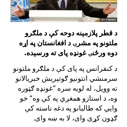
د قطر پلازمېنه دوحه کې د ملګرو
ملتونو په مشرۍ د افغانستان په اړه
دوه ورځنۍ غونډه پای ته ورسېده.‌
د کنفرانس په‌ پای کې د ملګرو ملتونو
سرمنشي انتونیو ګوتېرېش خبریالانو
ته وویل،‌ له لویه سره “غونډه ګټوره
وه، د استازو همغږي په کې وه” خو
وايي‌ که طالبانو په دغه ناسته کې
ګډون کړی وای، لا به ښه وای.‌