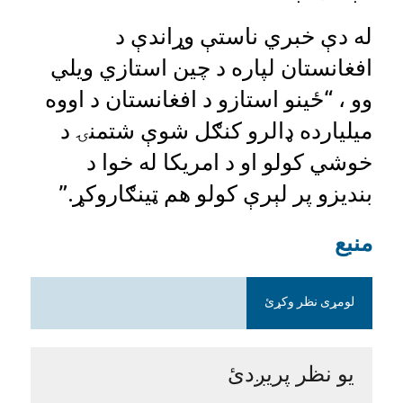
له دې خبري ناستې وړاندې د
افغانستان لپاره د چين استازي ویلي
وو ، “ځينو استازو د افغانستان د اووه
ميليارده ډالرو کنګل شوې شتمنۍ د
خوشي کولو او د امریکا له خوا د
بنديزو پر لېرې کولو هم ټينګاروکړ.”
منبع
لومړی نظر وکړئ
یو نظر پریږدئ