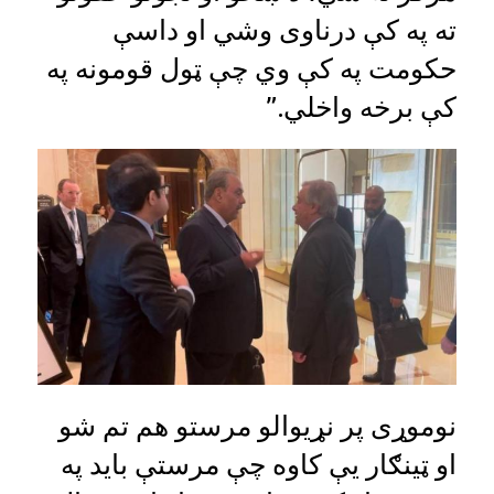
ته په کې درناوی وشي او داسې
حکومت په کې وي چې ټول قومونه په
کې برخه واخلي.”
نوموړی پر نړیوالو مرستو هم تم شو
او ټینګار یې کاوه چې مرستې باید په