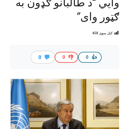
وايي “د طالبانو ګډون به
ګټور وای”
کتل سوی
458
💬
0
👎
👍
0
0