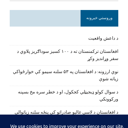
وروستي خبرونه
د داعش واقعیت
افغانستان ترکمنستان ته د ۱۰۰ کسیز سوداګریز پلاوي د
سفر وړاندیز وکړ
نوې ارزونه: د افغانستان په ۵۳ سلنه سیمو کې خوارځواکي
زیاته شوې
د سوال کولو ډیجیټلي کجکول، او د خطر سره مخ بسپنه
ورکوونکي
د افغانستان د لاسي غالیو صادراتو کې پنځه سلنه زیاتوالی
راغلی