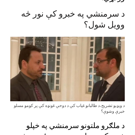
د سرمنشي‌ په خبرو کې نور څه
وویل شول؟
د ویډیو تشریح،د طالبانو غیاب کې د دوحې غونډه کې پر کومو مسلو
خبرې وشوې؟
د ملګرو ملتونو سرمنشي په خپلو