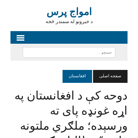
امواج پرس
د خبرونو له سمندر څخه
صفحه اصلی
افغانستان
دوحه کې د افغانستان په
اړه غونډه پای ته
ورسېده؛ ملګري ملتونه