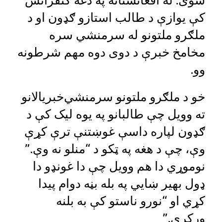
شوی. له افغانستانه په دغه کنفرانس
کې یوازې د طالب استازو ګډون او د
ملګرو ملتونو له سرمنشي‌ سره
مخامخ خبرې د دوی دوه مهم شرطونه
وو.‌
خو د ملګرو ملتونو سرمنشي‌خبریالانو
ته وویل چې طالبانو په یوه لیک کې د
ګډون لپاره داسې غوښتنې ترې کړې
وې،‌ چې د هغه په ټکو د “منلو نه وې.”
نوموړي دا هم وویل چې دا غونډو دا
ډول بهیر ښايي‌ په بله بڼه دوام پیدا
کړي او “نورو ناستو کې به بلنه
ورکړي.”