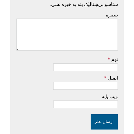
ستاسو بریښنالیک پته به خپره نشي.
تبصره
نوم
*
ایمیل
*
ویب پاڼه