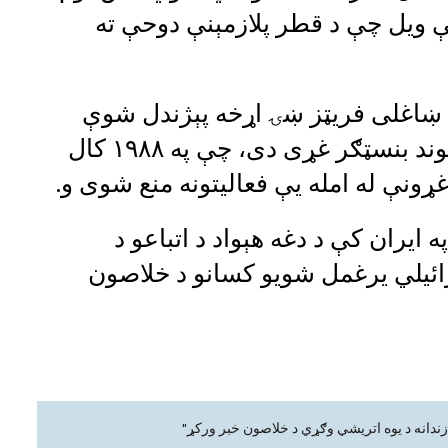
ویې ویل چې د قطر پلازمېنې دوحې ته
، ښاغلی فریټز ښۍ اړخه پېژندل شوې
افراطي څېره او د ملي دیموکراتیک ګوند بنسټګر غړی دی، چې په ۱۹۸۸ کال
ړونې له امله یې فعالیتونه منع شوی و.
ایران کې د دغه هېواد د اتباعو د
ائیلي یرغمل شویو کسانو د خلاصون