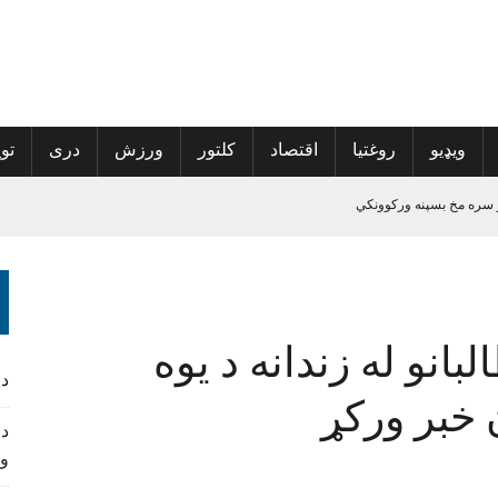
ویډیو
روغتیا
اقتصاد
کلتور
ورزش
دری
توی
 سره مخ بسپنه ورکوونکي
الی راغلی
پراخې شي
ه نوم‌لړ کې راغلي
انو له زندانه د یوه
د
خبر ورکړ
د 
و