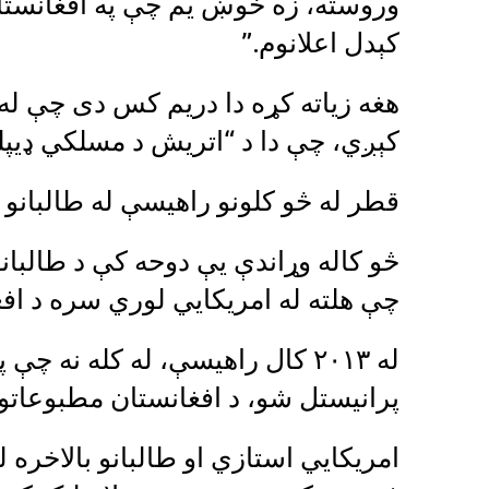
وروسته، زه خوښ یم چې په افغانستا
کېدل اعلانوم.”
کېږي، چې دا د “اتریش د مسلکي ډیپ
قطر له څو کلونو راهیسې له طالبانو 
څو کاله وړاندې یې دوحه کې د طالبان
چې هلته له امریکايي لوري سره د اف
له ۲۰۱۳ کال راهیسې، له کله نه
پرانیستل شو، د افغانستان مطبوعاتو