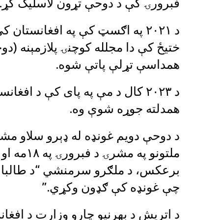
فبرورۍ کې د دوحې تړون لاسلیک کړ.
د ۲۰۲۱ په اګسټ کې په افغانستا
ختیځ کې دا مجلله کوچنۍ پلازمېنه (دو
همداسې تړلې پاتې شوه.
د ۲۰۲۳ کال د مې په پای کې د افغ
همدلته جوړه شوې وه.‌
د دوحې دویم غونډه له ډېرو سلاو مش
برعکس، د ملګرو سرمنشي “د طالبانو 
چې غونډه کې ګډون وکړي.”
د اتریش د بهرنیو چارو وزارت د افغ