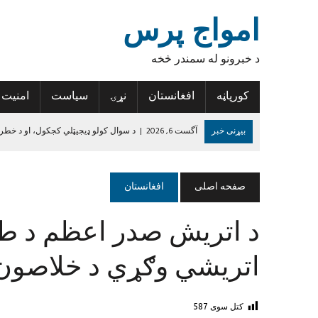
امواج پرس
د خبرونو له سمندر څخه
کورپاڼه
افغانستان
نړۍ
سیاست
امنیت
بیړنی خبر
آگست 6, 2026
|
د سوال کولو ډیجیټلي کجکول، او د خطر
آگست 6, 2026
|
د افغانستان د لاسي غالیو صادراتو کې پنځه سلنه زیاتو
آگست 6, 2026
|
د روغتیا نړۍوال سازمان: د پولیو د مخنیوي هڅې دې 
صفحه اصلی
افغانستان
آگست 6, 2026
|
تازه درجه‌بندي؛ پنځه افغان لوبغاړي د نړۍ د غوره لسو پ
د اتریش صدر اعظم د طالب
آگست 5, 2026
|
نورستان کې ۱۹ تاریخي سیمې او اثار ثبت شوي
جون 14, 2024
|
د داعش واقعیت
اتریشي وګړي د خلاصون 
کتل سوی
587