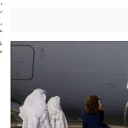
د 
ر
د 
ش
تا
نو