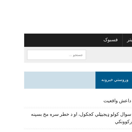
تر
فسبوک
وروستي خبرونه
 داعش واقعیت
سوال کولو ډیجیټلي کجکول، او د خطر سره مخ بسپنه
رکوونکي