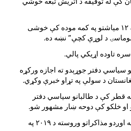
ن کې له توقیفه د اتریش تبعه خوشي
هغه زیاته کړه دا دریم کس دی چې له ۱۲ میاشتو په کمه موده کې خوشی
لوماسۍ د لوړې کچې” نښه ده.
سره تاوده اړيکي پالي.
و سیاسي دفتر جوړېدو ته اجازه ورکړه
غانستان د سولې په تړاو خبرې وکړي.
 چې په قطر کې د طالبانو سیاسي دفتر
 او خلکو کې دوحه ښار مشهور شو.
امریکايي استازي او طالبانو بالاخره له اوږدو مذاکراتو وروسته د ۲۰۱۹ په