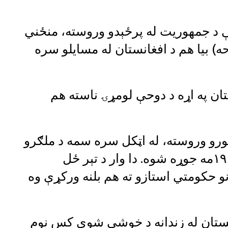
ن کې د جمهوریت له پرځېدو وروسته، منځني
حه) بیا هم د افغانستان له مسایلو سره
انستان په اړه د دوحې لومړۍ ناسته هم
ورو وروسته، له اټکل سره سمه د ملګرو
ملتونو په مشرۍ د فبرورۍ په ۱۸مه او ۱۹مه جوړه شوه.‌ دا وار د تېر ځل
حکومتي‌ استازو ته هم بلنه ورکړې وه
انستان له زندانه د خوشي شوي کس نوم