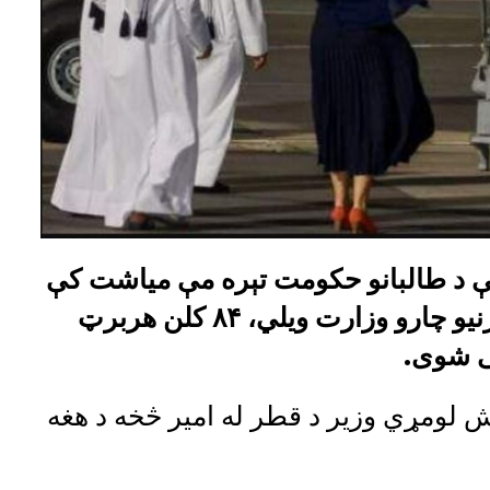
ې د طالبانو حکومت تېره مې میاشت کې
نیولی و، خوشی شوی. د اتريش د بهرنیو چارو وزارت ویلي، ۸۴ کلن هربرټ
ی شوی.
ش لومړي وزیر د قطر له امیر څخه د هغه