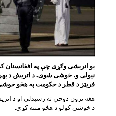
یو اتریشی وګړی چې په افغانستان ک
فريټز د قطر د حکومت په هڅو خوش
هغه پرون دوحې ته رسېدلی او د اتري
د خوشي کولو د هڅو مننه کړې.