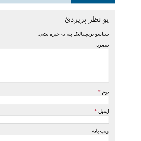
یو نظر پریږدئ
ستاسو بریښنالیک پته به خپره نشي.
تبصره
نوم
*
ایمیل
*
ویب پاڼه