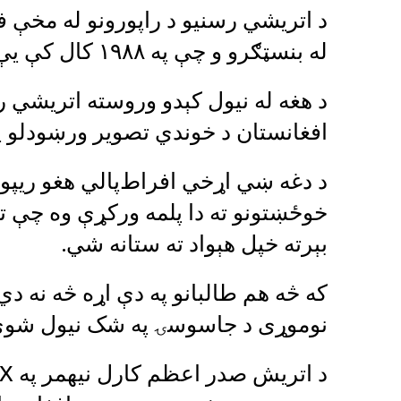
د اتريشي رسنیو د راپورونو له مخې فر
له بنسټګرو و چې په ۱۹۸۸ کال کې یې فعالیت ناقانونه اعلان شوی و.
د هغه له نیول کېدو وروسته اتريشي ر
افغانستان د خوندي تصویر ورښودلو په
د دغه ښي اړخي افراط‌پالي هغو ریپو
خوځښتونو ته دا پلمه ورکړې وه چې 
بېرته خپل هېواد ته ستانه شي.
که څه هم طالبانو په دې اړه څه نه دي
نوموړی د جاسوسۍ په شک نیول شوی