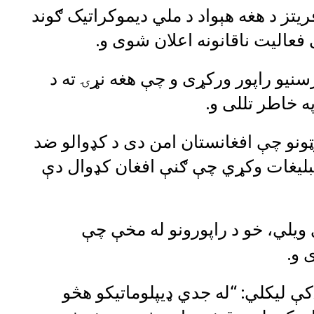
يتز د هغه هېواد د ملي ديموکراتیک ګوند
سنیو راپور ورکړی و چې هغه نړۍ ته د
 خاطر تللی و.
ټونو چې افغانستان امن دی د کډوالو ضد
تبلیغات وکړي چې ګنې افغان کډوال دې
 ویلي، خو د راپورونو له مخې چې
 و.
د اتریش صدر اعظم کارل نیهمر په Xکې لیکلي: “له جدي ډیپلوماتیکو هڅو