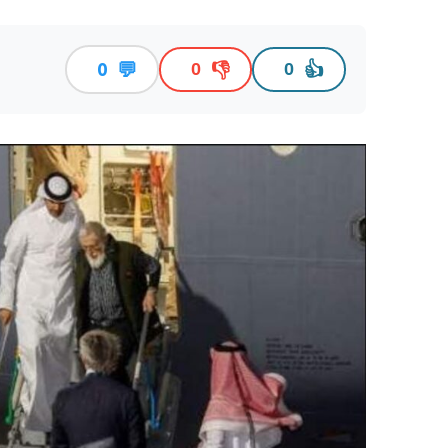
💬
👎
👍
0
0
0