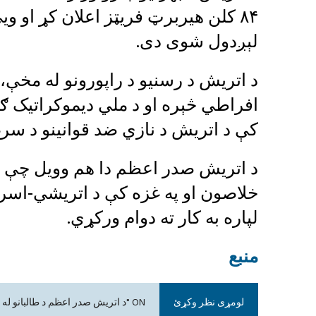
۸۴ کلن هیربرټ فریټز اعلان کړ او 
لېږدول شوی دی.
د اتریش د رسنیو د راپورونو له مخې
کې د اتریش د نازي ضد قوانینو د سرغ
د اتریش صدر اعظم دا هم وویل چې په 
خلاصون او په غزه کې د اتریشي-اسر
لپاره به کار ته دوام ورکړي.
منبع
لومړی نظر وکړئ
ON "د اتریش صدر اعظم د طالبانو له زندانه د یوه اتریشي وګړي د خلاصون خبر ورکړ"