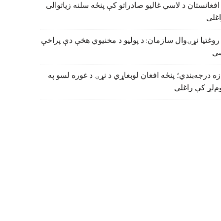
افغانستان د لاسي غالیو صادراتو کې پنځه سلنه زیاتوالی
اغلی
روغتیا نړۍوال سازمان: د پولیو د مخنیوي هڅې دې پراخې
ي
زه درجه‌بندي؛ پنځه افغان لوبغاړي د نړۍ د غوره لسو په
م‌لړ کې راغلي