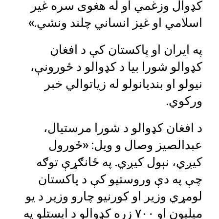
کډوال وزغمي او له هغوی سره غیر
اسلامي او غیز انساني چلند ونشي.»
په ایران او پاکستان کې د افغان
کډوالو شورا بیا د کډوالو د ځورونې،
نیولو او بندیانولو له زیاتوالي خبر
ورکوي.
د افغان کډوالو د شورا مرستیال،
عبدالصیز وصال و ویل: «ځورول
کیږي، نېول کیږي. په ځانګړې توګه
چې په دې وروستیو کې د پاکستان
لومړي وزیر او کورنیو چارو وزیر د یو
میلیون او ۷۰۰ زره کډوالو د ایستلو په