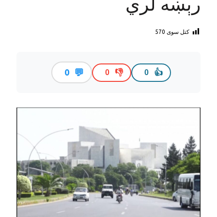
رېښه لري
کتل سوی
570
💬
0
👎
👍
0
0