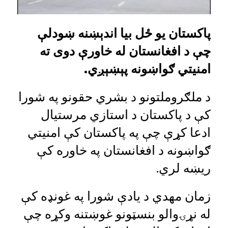
پاکستان یو ځل بیا اندېښنه ښودلې
چې د افغانستان له خاورې دوی ته
امنیتي ګواښونه پېښېږي.
د ملګروملتونو د بشري حقونو په شورا
کې د پاکستان د استازي مرستیال
ادعا کړې چې په پاکستان کې امنیتي
ګواښونه د افغانستان په خاوره کې
ريښه لري.
زمان مهدي د یادې شورا په غونډه کې
له نړۍوالو بنسټونو غوښتنه وکړه چې