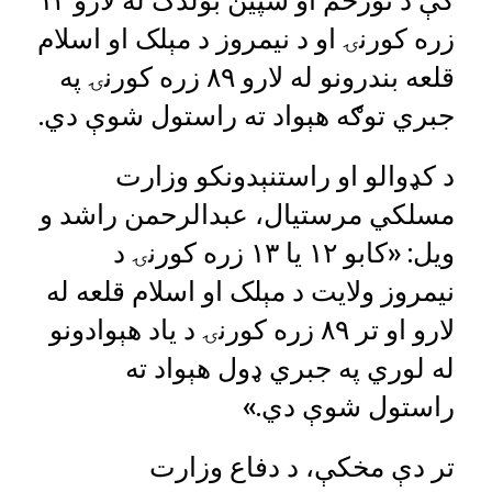
زره کورنۍ او د نیمروز د مېلک او اسلام
قلعه بندرونو له لارو ۸۹ زره کورنۍ په
جبري توګه هېواد ته راستول شوې دي.
د کډوالو او راستنېدونکو وزارت
مسلکي مرستیال، عبدالرحمن راشد و
ویل: «کابو ۱۲ یا ۱۳ زره کورنۍ د
نیمروز ولایت د مېلک او اسلام قلعه له
لارو او تر ۸۹ زره کورنۍ د یاد هېوادونو
له لوري په جبري ډول هېواد ته
راستول شوې دي.»
تر دې مخکې، د دفاع وزارت