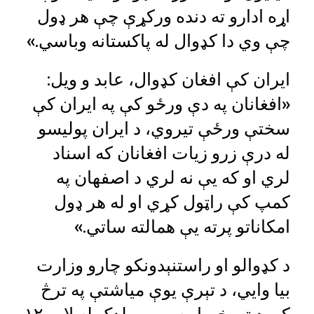
اړه ادارو ته دنده ورکړې چې هر ډول
چې وي دا کډوال له پاکستانه وباسي.»
ایران کې افغان کډوال، عابد و ویل:
«افغانان په دې ورځو کې په ایران کې
سختې ورځې تیروي، د ایران پولیسو
له درې زرو زیات افغانان که اسناد
لري او که یې نه لري د اصفهان په
کمپ کې راټول کړي او له هر ډول
امکاناتو پرته یې همالته ساتي.»
د کډوالو او راستنېدونکو چارو وزارت
بیا وايي، د تېرې یوې میاشتې په ترڅ
کې د تورخم او سپین بولدک له لارو ۱۲