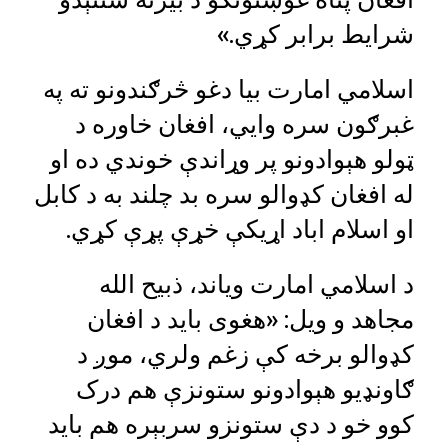
شرایط برابر کړي.»
اسلامي امارت بیا دغو څرګندونو ته په
غبرګون سره وايي، افغان خاوره د
ټولو هېوادونو پر وړاندې خوندي ده او
له افغان کډوالو سره بد چلند به د کابل
او اسلام اباد اړیکې خړې پړې کړي.
د اسلامي امارت ویاند، ذبیح الله
مجاهد و ویل: «هغوی باید د افغان
کډوالو برخه کې زغم ولري، موږ د
ګاونډیو هېوادونو ستونزې هم درک
کوو خو د دې ستونزو سربېره هم باید