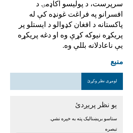
سرپرست، د پولیسو اکاډمۍ د
افسرانو په فراغت غونډه کې له
پاکستانه د افغان کډوالو د ایستلو پر
پریکړه نیوکه کړې وه او دغه پریکړه
یې ناعادلانه بللې وه.
منبع
لومړی نظر وکړئ
یو نظر پریږدئ
ستاسو بریښنالیک پته به خپره نشي.
تبصره