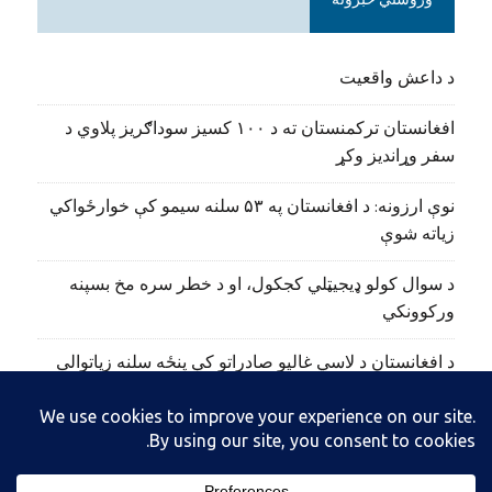
وروستي خبرونه
د داعش واقعیت
افغانستان ترکمنستان ته د ۱۰۰ کسیز سوداګریز پلاوي د
سفر وړاندیز وکړ
نوې ارزونه: د افغانستان په ۵۳ سلنه سیمو کې خوارځواکي
زیاته شوې
د سوال کولو ډیجیټلي کجکول، او د خطر سره مخ بسپنه
ورکوونکي
د افغانستان د لاسي غالیو صادراتو کې پنځه سلنه زیاتوالی
راغلی