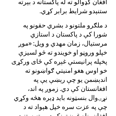
افغان کډوالو ته له پاکستانه د بېرته
ستنېدو شرایط برابر کړي.
د ملګرو ملتونو د بشري حقونو په
شورا کې د پاکستان د استازي
مرستیال، زمان مهدي و ویل: «موږ
خپلو وروڼو او خویندو ته څو لسیزې
پخپله پرانیستې غېږه کې ځای ورکړی
خو اوس هغو امنیتي ګواښونو ته
اندېښمن یو چې رېښې یې په
افغانستان کې دي. زموږ په اند،
نړۍوال بنسټونه باید ډیره هڅه وکړي
چې په عزت سره خپل هېواد ته د
افغان پناه غوښتونکو د بیرته ستنېدو