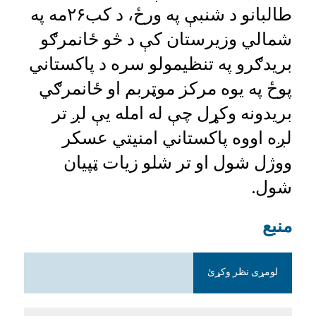
طالبانو د شنبې په ورځ، د کب۲۶مه په
شمالي وزیرستان کې د څو ځانمرګو
بریدګرو په تنظیمولو سره د پاکستاني
پوځ په یوه مرکز موټربم او ځانمرګي
بریدونه وکړل چې له امله یې لږ تر
لږه اووه پاکستاني امنیتي عسکر
ووژل شول او تر شلو زیات ټپیان
شول.
منبع
لومړی نظر وکړئ