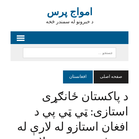
امواج پرس
د خبرونو له سمندر څخه
صفحه اصلی
افغانستان
د پاکستان ځانګړی
استازی: ټي ټي پي د
افغان استازو له لارې له