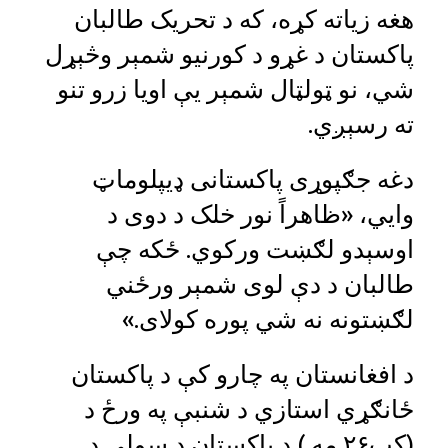
هغه زياته کړه، که د تحريک طالبان
پاکستان د غړو د کورنيو شمېر وڅېړل
شي، نو ټولټال شمېر يې اويا زرو تنو
ته رسېږي.
دغه جګپوړی پاکستانی ډیپلوماټ
وايي، «ظاهراً نور خلک د دوی د
اوسېدو لګښت ورکوي. ځکه چې
طالبان د دې لوی شمېر ورځني
لګښتونه نه شي پوره کولای.»
د افغانستان په چارو کې د پاکستان
ځانګړي استازي د شنبې په ورځ د
(کب۲۶ مه ) د پاکستان د سولې د