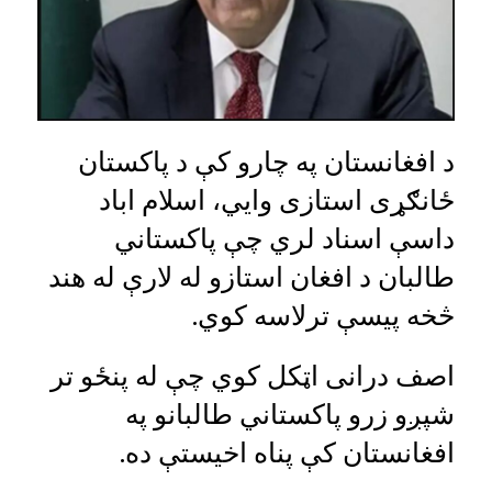
د افغانستان په چارو کې د پاکستان
ځانګړی استازی وايي، اسلام اباد
داسې اسناد لري چې پاکستاني
طالبان د افغان استازو له لارې له هند
څخه پیسې ترلاسه کوي.
اصف درانی اټکل کوي چې له پنځو تر
شپږو زرو پاکستاني طالبانو په
افغانستان کې پناه اخیستې ده.