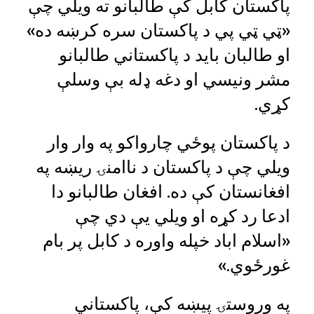
پاکستان کابل کې طالبانو ته ویلي چې
«ټي ټي پي د پاکستان سره کرښه ده»
او طالبان باید د پاکستاني طالبانو
مشر ونیسي او دغه ډله بې وسلې
کړي.
د پاکستان پوځي چارواکو په وار وار
ویلي چې د پاکستان د ناامنۍ ریښه په
افغانستان کې ده. افغان طالبانو دا
ادعا رد کړه او ویلي یې دي چې
«اسلام اباد خپله واوره د کابل پر بام
غورځوي.»
په وروستۍ پیښه کې، پاکستاني