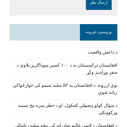
وروستي خبرونه
د داعش واقعیت
افغانستان ترکمنستان ته د ۱۰۰ کسیز سوداګریز پلاوي د
سفر وړاندیز وکړ
نوې ارزونه: د افغانستان په ۵۳ سلنه سیمو کې خوارځواکي
زیاته شوې
د سوال کولو ډیجیټلي کجکول، او د خطر سره مخ بسپنه
ورکوونکي
د افغانستان د لاسي غالیو صادراتو کې پنځه سلنه زیاتوالی