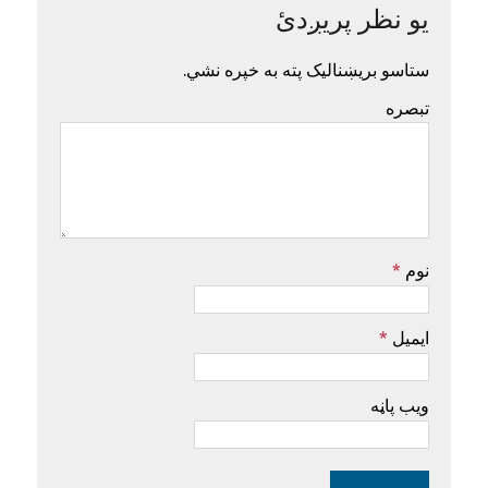
یو نظر پریږدئ
ستاسو بریښنالیک پته به خپره نشي.
تبصره
نوم
*
ایمیل
*
ویب پاڼه