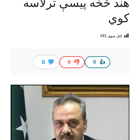
هند څخه پیسې ترلاسه
کوي
کتل سوی
593
💬
0
👎
👍
0
0