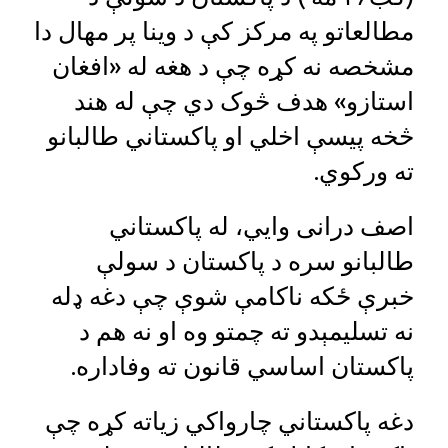
مطالعاتو په مرکز کې د وینا پر مهال دا
مشخصه نه کړه چې د هغه له «افغان
استازو» هدف څوک دي چې له هند
څخه پیسې اخلي او پاکستاني طالبانو
ته ورکوي.
اصف درانی وايي، له پاکستاني
طالبانو سره د پاکستان د سولې
خبرې ځکه ناکامې شوې چې دغه ډله
نه تسلیمېدو ته چمتو وه او نه هم د
پاکستان اساسي قانون ته وفاداره.
دغه پاکستاني چارواکي زیاته کړه چې