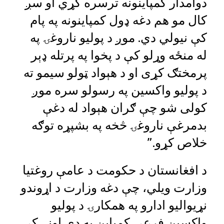
دوامدار کمپاینونه ترسره کړي او سږ
کال مو هم دغه ډول کمپاینونه په پام
کې نیولي دي. موږ د پولیو ناروغۍ په
له منځه وړلو کې د پخوا په پرتله ډېر
پرمختګ کړی او د هېواد ټولو سیمو ته
د پولیو واکسین په رسولو سره موږ
کولی شو چې ګران هېواد له دغې
بدمرغې ناروغۍ څخه په بشپړه توګه
خلاص کړو.”
د افغانستان د حکومت د عامې روغتیا
وزارت ویلي، چې دغه وزارت د اړوندو
نړیوالیو ادارو په همکارۍ د پولیو
واکسین فرعي کمپاین په دې اونۍ کې