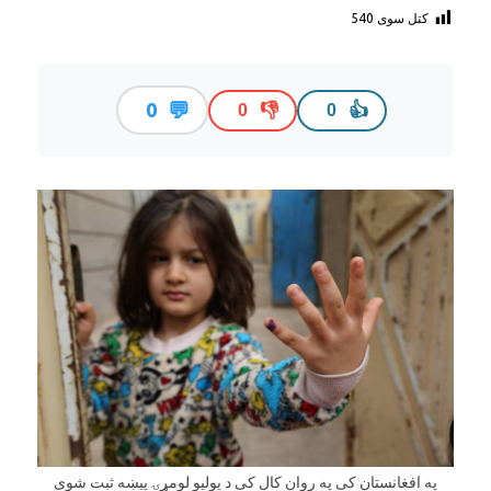
کتل سوی
540
💬
0
👎
👍
0
0
په افغانستان کې په روان کال کې د پولیو لومړۍ پیښه ثبت شوې