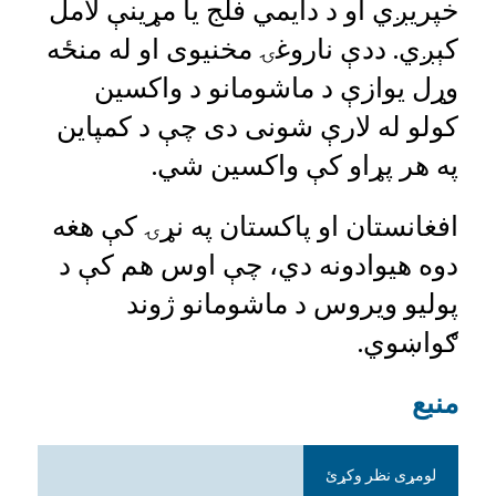
خپریږي او د دایمي فلج یا مړینې لامل
کېږي. ددې ناروغۍ مخنیوی او له منځه
وړل یوازې د ماشومانو د واکسین
کولو له لارې شونی دی چې د کمپاین
په هر پړاو کې واکسین شي.
افغانستان او پاکستان په نړۍ کې هغه
دوه هیوادونه دي، چې اوس هم کې د
پولیو ویروس د ماشومانو ژوند
ګواښوي.
منبع
لومړی نظر وکړئ