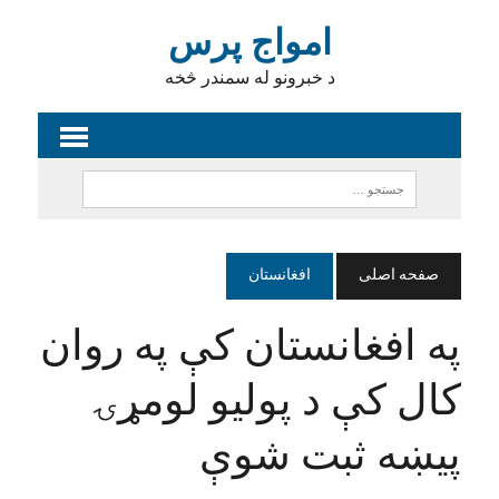
امواج پرس
د خبرونو له سمندر څخه
صفحه اصلی
افغانستان
په افغانستان کې په روان
کال کې د پولیو لومړۍ
پیښه ثبت شوې