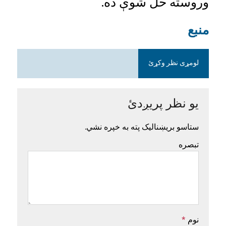
وروسته حل شوې ده.
منبع
لومړی نظر وکړئ
یو نظر پریږدئ
ستاسو بریښنالیک پته به خپره نشي.
تبصره
نوم
*