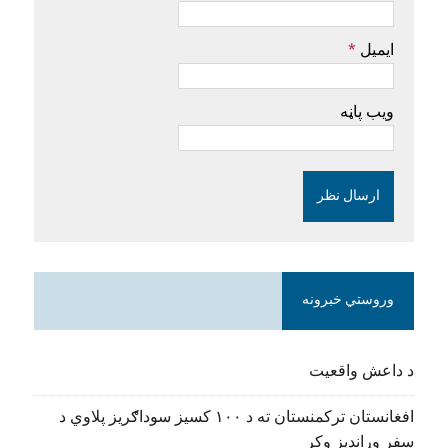
ایمیل
*
ویب پاڼه
وروستي خبرونه
د داعش واقعیت
افغانستان ترکمنستان ته د ۱۰۰ کسیز سوداګریز پلاوي د
سفر وړاندیز وکړ