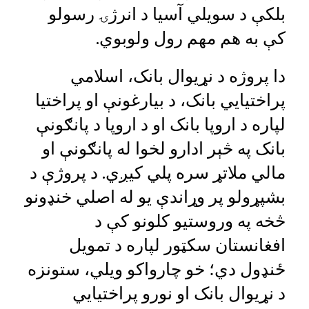
بلکې د سویلي آسیا د انرژۍ رسولو
کې به هم مهم رول ولوبوي.
دا پروژه د نړیوال بانک، اسلامي
پراختیایي بانک، د بیارغونې او پراختیا
لپاره د اروپا بانک او د اروپا د پانګونې
بانک په څېر ادارو لخوا له پانګونې او
مالي ملاتړ سره پلي کیږي. د پروژې د
بشپړولو پر وړاندې یو له اصلي خنډونو
څخه په وروستیو کلونو کې د
افغانستان سکټور لپاره د تمویل
ځنډول دي؛ خو چارواکو ویلي، ستونزه
د نړیوال بانک او نورو پراختیایي