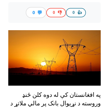
💬
0
👎
👍
0
0
په افغانستان کې له دوه کلن ځنډ
وروسته د نړیوال بانک پر مالي ملاتړ د