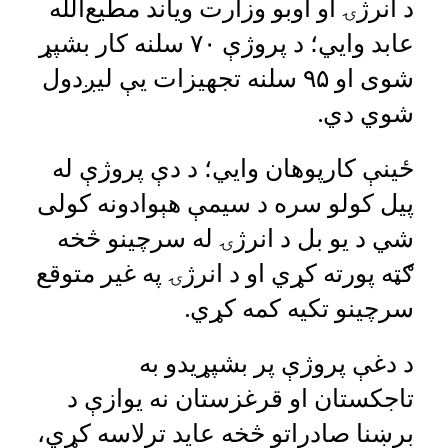
د انرژۍ او اوبو وزارت ویاند مطیع‌الله
عابد وايي؛ د پروژې ۷۰ سلنه کار بشپړ
شوی او ۹۵ سلنه تجهیزات یې لیږدول
شوي دي.
ځینې کارپوهان وايي؛ د دې پروژې له
پیل کولو سره د سیمې هېوادونه کولی
شي د یو بل د انرژۍ له سرچینو څخه
ګټه پورته کړي او د انرژۍ په غیر متوقع
سرچینو تکیه کمه کړي.
د دغې پروژې پر بشپړیدو به
تاجکستان او قرغزستان نه یوازې د
برښنا صادراتو څخه عاید ترلاسه کړي،