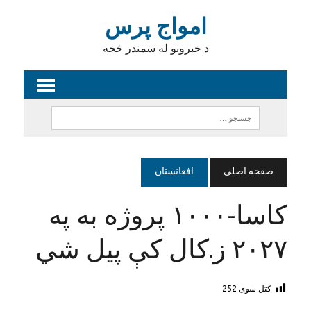
امواج پرس
د خبرونو له سمندر څخه
صفحه اصلی
افغانستان
کاسا-۱۰۰۰ پروژه به په
۲۰۲۷ ز.کال کې پیل شي
کتل سوی
252