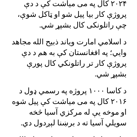
۲۰۲۴ کال په می میاشت کې د دې
پروژې کار بیا پیل شو او ټاکل شوې،
چې راتلونکی کال بشپړ شي.
د اسلامي امارت ویاند ذبیح الله مجاهد
وايي؛ په افغانستان کې به هم د دې
پروژې کار تر راتلونکي کال پورې
بشپړ شي.
د کاسا ۱۰۰۰ پروژه په رسمي ډول د
۲۰۱۶ کال په می میاشت کې پیل شوه
او موخه یې له مرکزي آسیا څخه
سویلي آسیا ته د برښنا لېږدول دي.