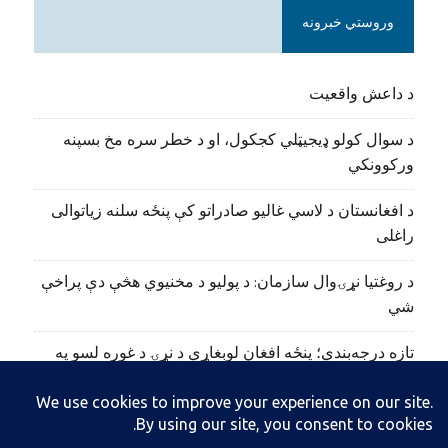
وروستي خبرونه
د داعش واقعیت
د سوال کولو ډیجیټلي کجکول، او د خطر سره مخ بسپنه
ورکوونکي
د افغانستان د لاسي غالیو صادراتو کې پنځه سلنه زیاتوالی
راغلی
د روغتیا نړۍوال سازمان: د پولیو د مخنیوي هڅې دې پراخې
شي
تازه درجه‌بندي؛ پنځه افغان لوبغاړي د نړۍ د غوره لسو په
نوم‌لړ کې راغلي