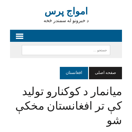
امواج پرس
د خبرونو له سمندر څخه
صفحه اصلی
افغانستان
میانمار د کوکنارو تولید
کې تر افغانستان مخکې
شو