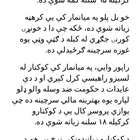
خو بل پلو په میانمار کې یې کرهڼه
زیاته شوې ده، ځکه چې دا د خونړۍ
کورنۍ جګړې له کبله د ګټې وټې یوه
غوره سرچینه ګرځېدلې ده.
راپور وايي، په میانمار کې کوکنار له
لسیزو راهیسې کرل کېږي او د دې
عایدات د حکومت ضد وسله والو ډلو
لپاره یوه بهترینه مالي سرچینه ده چې
یوازې پروسږ کال یې د کوکنارو
کرکیله ۱۸ سلنه زیاته شوې ده.
د کوکنارو زیاتېدونکی نرخ یې هم د