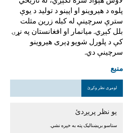
پلوه د هیروینو او اپینو د تولید د یوې
سترې سرچینې له کبله زرین مثلت
بلل کېږي. میانمار او افغانستان په نړۍ
کې د پلورل شویو ډېری هیروینو
سرچینې دي.
منبع
لومړی نظر وکړئ
یو نظر پریږدئ
ستاسو بریښنالیک پته به خپره نشي.