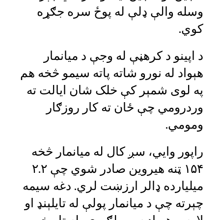
وسله والې ډلې له پوځ سره جګړه
کوي.
د اپینو د کرهڼې له وجې د میانمار
هېواد له نورو شاته پاته سیمو څخه هم
په لوی شمېر کې خلک شان ایالت ته
وردرومي چې ځان ته کار روزګار
ومومي.
راپور وايي، سږ کال له میانمار څخه
۱۵۴ ټنه هیروین صادر شوي چې ۲.۲
میلیارده ډالر ارزښت لري. دغه سیمه
چېرته چې د میانمار پولې له تایلېنډ او
لاوس هېواد سره لګېږي، له تاریخي