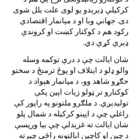
کرکیلې ډېرېدو یو لوی علت بلل شوی
دی. جهاني وبا او د میانمار اقتصادي
رکود هم د کوکنار کښت او کروندې
ډېرې کړې دي.
شان ایالت چې د درې توکمه وسله
والو ډلو د ایتلاف او پوځ ترمنځ د سختو
جګړو شاهد وو، د میانمار هېواد د
کوکنارو تر ټولو زیات اپین پکې
تولیدېږي. د ملګرو ملتونو په راپور کې
راغلي چې د اپینو کرکیله د شمال پلو
شان ایالت ته غزېدلې چې بیا ورپسې
د چین او کاچین ایالتونه راځي چېرته