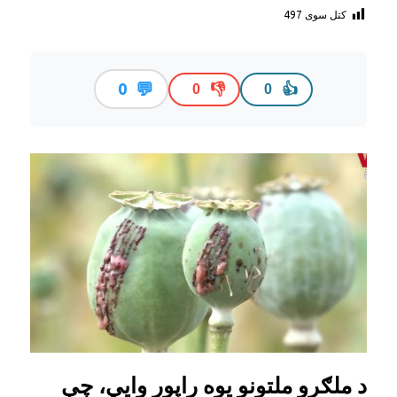
کتل سوی
497
💬
0
👎
👍
0
0
د ملګرو ملتونو یوه راپور وايي، چې