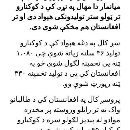
میانمار دا مهال په نړۍ کې د کوکنارو
تر ټولو ستر تولیدونکی هېواد دی او تر
افغانستان هم مخکې شوی دی.
سږ کال په دغه هېواد کې د کوکنارو
تولید ۳۶ سلنه زیاته شوې چې ۱،۰۸۰
ټنه یې تحمینه لګول شوې خو په
افغانستان کې یې د تولید تخمینه ۳۳۰
ټنه رپورټ شوې وو.
پروسږ کال په افغانستان کې د طالبانو
واک ته تر راتلو وروسته پر مخدره
موادو له بندیز لګولو سره د کوکنارو
کرکیله ۹۵ سلنه کمه شوې ده.